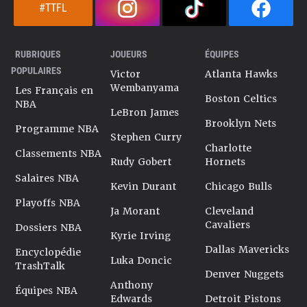
#TTFL
RUBRIQUES
JOUEURS
ÉQUIPES
POPULAIRES
Victor
Atlanta Hawks
Wembanyama
Les Français en
Boston Celtics
NBA
LeBron James
Brooklyn Nets
Programme NBA
Stephen Curry
Charlotte
Classements NBA
Rudy Gobert
Hornets
Salaires NBA
Kevin Durant
Chicago Bulls
Playoffs NBA
Ja Morant
Cleveland
Cavaliers
Dossiers NBA
Kyrie Irving
Dallas Mavericks
Encyclopédie
Luka Doncic
TrashTalk
Denver Nuggets
Anthony
Équipes NBA
Edwards
Detroit Pistons