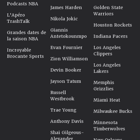
Podcasts NBA
James Harden
Golden State
Warriors
L'Apéro
Nikola Jokic
TrashTalk
Houston Rockets
Giannis
Grandes dates de
Antetokounmpo
Indiana Pacers
la saison NBA
Evan Fournier
Los Angeles
Incroyable
Clippers
Brocante Sports
Zion Williamson
Los Angeles
Devin Booker
Lakers
Jayson Tatum
Memphis
Grizzlies
Russell
Westbrook
Miami Heat
Trae Young
Milwaukee Bucks
Anthony Davis
Minnesota
Timberwolves
Shai Gilgeous-
Alexander