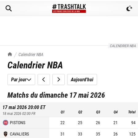
CALENDRIER NBA
TrashTalk Actu NBA
Calendrier NBA
Calendrier NBA
Par jour
Aujourd'hui
Matchs du dimanche 17 mai 2026
17 mai 2026 20:00
ET
Q1
Q2
Q3
Q4
Total
18 mai 2026 02:00
FR
PISTONS
22
25
26
21
94
CAVALIERS
31
33
35
26
125