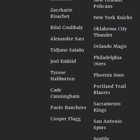
New Orleans
Pelicans
Zaccharie
Risacher
New York Knicks
Bilal Coulibaly
Oklahoma City
Thunder
Alexandre Sarr
Orlando Magic
Tidjane Salaün
Philadelphia
Joel Embiid
76ers
Tyrese
Phoenix Suns
Haliburton
Portland Trail
Cade
Blazers
Cunningham
Sacramento
Paolo Banchero
Kings
Cooper Flagg
San Antonio
Spurs
Seattle