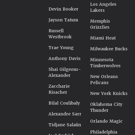
Los Angeles
Devin Booker
Lakers
Jayson Tatum
Memphis
Grizzlies
Russell
Westbrook
Miami Heat
Trae Young
Milwaukee Bucks
Anthony Davis
Minnesota
Timberwolves
Shai Gilgeous-
Alexander
New Orleans
Pelicans
Zaccharie
Risacher
New York Knicks
Bilal Coulibaly
Oklahoma City
Thunder
Alexandre Sarr
Orlando Magic
Tidjane Salaün
Philadelphia