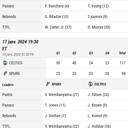
Passes
P. Banchero (4)
T. Young (12)
Rebonds
G. Bitadze (10)
2 joueurs (9)
TTFL
W. Carter Jr. (37)
D. Murray (38)
17 janv. 2024 19:30
ET
Q1
Q2
Q3
Q4
Total
18 janv. 2024 01:30
FR
CELTICS
30
40
24
23
117
SPURS
25
20
33
20
98
SPURS
CELTICS
Leaders
Points
V. Wembanyama (27)
J. Tatum (24)
Passes
T. Jones (11)
J. Brown (5)
Rebonds
J. Sochan (7)
L. Kornet (9)
TTFL
V. Wembanyama (32)
J. Holiday (36)