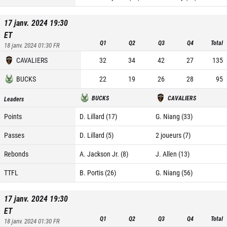
17 janv. 2024 19:30
ET
Q1
Q2
Q3
Q4
Total
18 janv. 2024 01:30
FR
CAVALIERS
32
34
42
27
135
BUCKS
22
19
26
28
95
BUCKS
CAVALIERS
Leaders
Points
D. Lillard (17)
G. Niang (33)
Passes
D. Lillard (5)
2 joueurs (7)
Rebonds
A. Jackson Jr. (8)
J. Allen (13)
TTFL
B. Portis (26)
G. Niang (56)
17 janv. 2024 19:30
ET
Q1
Q2
Q3
Q4
Total
18 janv. 2024 01:30
FR