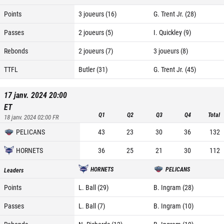
Points
3 joueurs (16)
G. Trent Jr. (28)
Passes
2 joueurs (5)
I. Quickley (9)
Rebonds
2 joueurs (7)
3 joueurs (8)
TTFL
Butler (31)
G. Trent Jr. (45)
17 janv. 2024 20:00
ET
Q1
Q2
Q3
Q4
Total
18 janv. 2024 02:00
FR
PELICANS
43
23
30
36
132
HORNETS
36
25
21
30
112
HORNETS
PELICANS
Leaders
Points
L. Ball (29)
B. Ingram (28)
Passes
L. Ball (7)
B. Ingram (10)