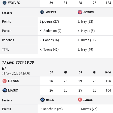
WOLVES
39
31
28
26
124
WOLVES
PISTONS
Leaders
Points
2 joueurs (27)
J. Ivey (32)
Passes
K. Anderson (9)
K. Hayes (8)
Rebonds
R. Gobert (16)
J. Duren (11)
TTFL
K. Towns (46)
J. Ivey (49)
17 janv. 2024 19:30
ET
Q1
Q2
Q3
Q4
Total
18 janv. 2024 01:30
FR
HAWKS
26
23
29
28
106
MAGIC
26
25
25
28
104
MAGIC
HAWKS
Leaders
Points
P. Banchero (26)
D. Murray (26)