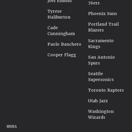
Joel Embiid
76ers
Tyrese
Phoenix Suns
Haliburton
Portland Trail
Cade
Blazers
Cunningham
Sacramento
Paolo Banchero
Kings
Cooper Flagg
San Antonio
Spurs
Seattle
Supersonics
Toronto Raptors
Utah Jazz
Washington
Wizards
WNBA