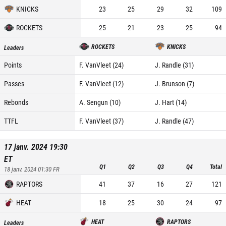
KNICKS
23
25
29
32
109
ROCKETS
25
21
23
25
94
ROCKETS
KNICKS
Leaders
Points
F. VanVleet (24)
J. Randle (31)
Passes
F. VanVleet (12)
J. Brunson (7)
Rebonds
A. Sengun (10)
J. Hart (14)
TTFL
F. VanVleet (37)
J. Randle (47)
17 janv. 2024 19:30
ET
Q1
Q2
Q3
Q4
Total
18 janv. 2024 01:30
FR
RAPTORS
41
37
16
27
121
HEAT
18
25
30
24
97
HEAT
RAPTORS
Leaders