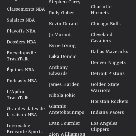
Stephen Curry
Charlotte
Classements NBA
Rudy Gobert
Hornets
Salaires NBA
Kevin Durant
Chicago Bulls
Playoffs NBA
Ja Morant
Cleveland
Cavaliers
Dossiers NBA
Kyrie Irving
Dallas Mavericks
Encyclopédie
Luka Doncic
TrashTalk
Denver Nuggets
Anthony
Équipes NBA
Edwards
Detroit Pistons
Podcasts NBA
James Harden
Golden State
Warriors
L'Apéro
Nikola Jokic
TrashTalk
Houston Rockets
Giannis
Grandes dates de
Antetokounmpo
Indiana Pacers
la saison NBA
Evan Fournier
Los Angeles
Incroyable
Clippers
Brocante Sports
Zion Williamson