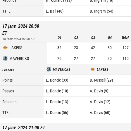
Rebonds
N. Richards (12)
B. Ingram (10)
TTFL
L. Ball (40)
B. Ingram (54)
17 janv. 2024 20:30
ET
Q1
Q2
Q3
Q4
Total
18 janv. 2024 02:30
FR
LAKERS
32
23
42
30
127
MAVERICKS
26
27
27
30
110
MAVERICKS
LAKERS
Leaders
Points
L. Doncic (33)
D. Russell (29)
Passes
L. Doncic (10)
A. Davis (9)
Rebonds
L. Doncic (13)
A. Davis (12)
TTFL
L. Doncic (56)
A. Davis (60)
17 janv. 2024 21:00
ET