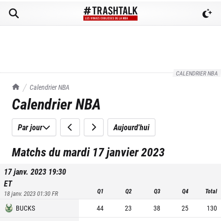
CALENDRIER NBA
TrashTalk Actu NBA
Calendrier NBA
Calendrier NBA
Par jour
Aujourd'hui
Matchs du mardi 17 janvier 2023
17 janv. 2023 19:30
ET
Q1
Q2
Q3
Q4
Total
18 janv. 2023 01:30
FR
BUCKS
44
23
38
25
130