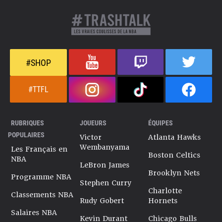
#SHOP
#TTFL
RUBRIQUES
JOUEURS
ÉQUIPES
POPULAIRES
Victor
Atlanta Hawks
Wembanyama
Les Français en
Boston Celtics
NBA
LeBron James
Brooklyn Nets
Programme NBA
Stephen Curry
Charlotte
Classements NBA
Rudy Gobert
Hornets
Salaires NBA
Kevin Durant
Chicago Bulls