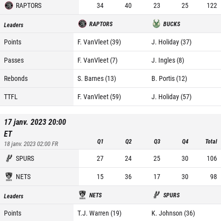
RAPTORS
34
40
23
25
122
RAPTORS
BUCKS
Leaders
Points
F. VanVleet (39)
J. Holiday (37)
Passes
F. VanVleet (7)
J. Ingles (8)
Rebonds
S. Barnes (13)
B. Portis (12)
TTFL
F. VanVleet (59)
J. Holiday (57)
17 janv. 2023 20:00
ET
Q1
Q2
Q3
Q4
Total
18 janv. 2023 02:00
FR
SPURS
27
24
25
30
106
NETS
15
36
17
30
98
NETS
SPURS
Leaders
Points
T.J. Warren (19)
K. Johnson (36)