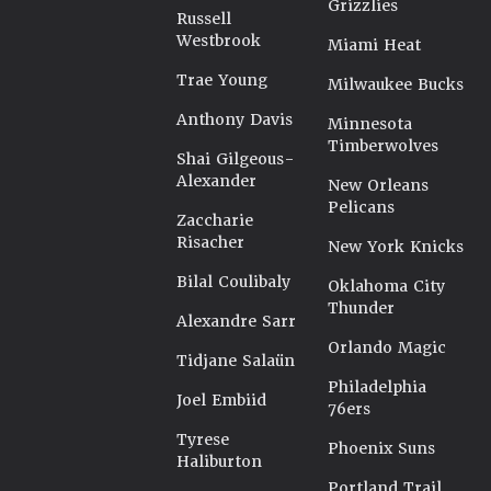
Grizzlies
Russell
Westbrook
Miami Heat
Trae Young
Milwaukee Bucks
Anthony Davis
Minnesota
Timberwolves
Shai Gilgeous-
Alexander
New Orleans
Pelicans
Zaccharie
Risacher
New York Knicks
Bilal Coulibaly
Oklahoma City
Thunder
Alexandre Sarr
Orlando Magic
Tidjane Salaün
Philadelphia
Joel Embiid
76ers
Tyrese
Phoenix Suns
Haliburton
Portland Trail