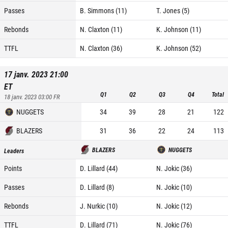
Passes
B. Simmons (11)
T. Jones (5)
Rebonds
N. Claxton (11)
K. Johnson (11)
TTFL
N. Claxton (36)
K. Johnson (52)
17 janv. 2023 21:00
ET
Q1
Q2
Q3
Q4
Total
18 janv. 2023 03:00
FR
NUGGETS
34
39
28
21
122
BLAZERS
31
36
22
24
113
BLAZERS
NUGGETS
Leaders
Points
D. Lillard (44)
N. Jokic (36)
Passes
D. Lillard (8)
N. Jokic (10)
Rebonds
J. Nurkic (10)
N. Jokic (12)
TTFL
D. Lillard (71)
N. Jokic (76)