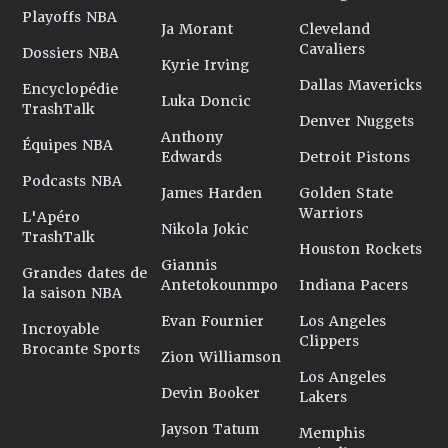
Playoffs NBA
Ja Morant
Cleveland
Cavaliers
Dossiers NBA
Kyrie Irving
Dallas Mavericks
Encyclopédie
Luka Doncic
TrashTalk
Denver Nuggets
Anthony
Équipes NBA
Edwards
Detroit Pistons
Podcasts NBA
James Harden
Golden State
Warriors
L'Apéro
Nikola Jokic
TrashTalk
Houston Rockets
Giannis
Grandes dates de
Antetokounmpo
Indiana Pacers
la saison NBA
Evan Fournier
Los Angeles
Incroyable
Clippers
Brocante Sports
Zion Williamson
Los Angeles
Devin Booker
Lakers
Jayson Tatum
Memphis