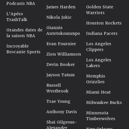
Podcasts NBA
James Harden
Golden State
Warriors
L'Apéro
Nikola Jokic
TrashTalk
Houston Rockets
Giannis
Grandes dates de
Antetokounmpo
Indiana Pacers
la saison NBA
Evan Fournier
Los Angeles
Incroyable
Clippers
Brocante Sports
Zion Williamson
Los Angeles
Devin Booker
Lakers
Jayson Tatum
Memphis
Grizzlies
Russell
Westbrook
Miami Heat
Trae Young
Milwaukee Bucks
Anthony Davis
Minnesota
Timberwolves
Shai Gilgeous-
Alexander