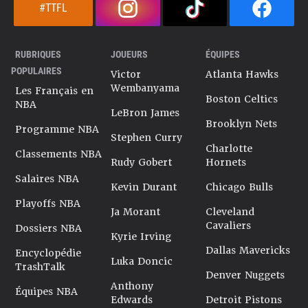
#TTFL
RUBRIQUES
JOUEURS
ÉQUIPES
POPULAIRES
Victor
Atlanta Hawks
Wembanyama
Les Français en
Boston Celtics
NBA
LeBron James
Brooklyn Nets
Programme NBA
Stephen Curry
Charlotte
Classements NBA
Rudy Gobert
Hornets
Salaires NBA
Kevin Durant
Chicago Bulls
Playoffs NBA
Ja Morant
Cleveland
Cavaliers
Dossiers NBA
Kyrie Irving
Dallas Mavericks
Encyclopédie
Luka Doncic
TrashTalk
Denver Nuggets
Anthony
Équipes NBA
Edwards
Detroit Pistons