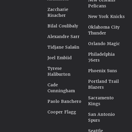
New Orleans
Pelicans
Zaccharie
Risacher
New York Knicks
Bilal Coulibaly
Oklahoma City
Thunder
Alexandre Sarr
Orlando Magic
Tidjane Salaün
Philadelphia
Joel Embiid
76ers
Tyrese
Phoenix Suns
Haliburton
Portland Trail
Cade
Blazers
Cunningham
Sacramento
Paolo Banchero
Kings
Cooper Flagg
San Antonio
Spurs
Seattle