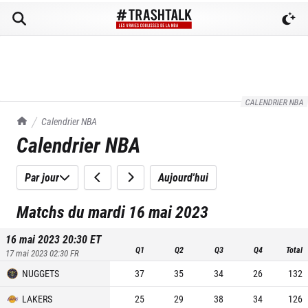
CALENDRIER NBA
TrashTalk Actu NBA
Calendrier NBA
Calendrier NBA
Par jour
Aujourd'hui
Matchs du mardi 16 mai 2023
16 mai 2023 20:30
ET
Q1
Q2
Q3
Q4
Total
17 mai 2023 02:30
FR
NUGGETS
37
35
34
26
132
LAKERS
25
29
38
34
126