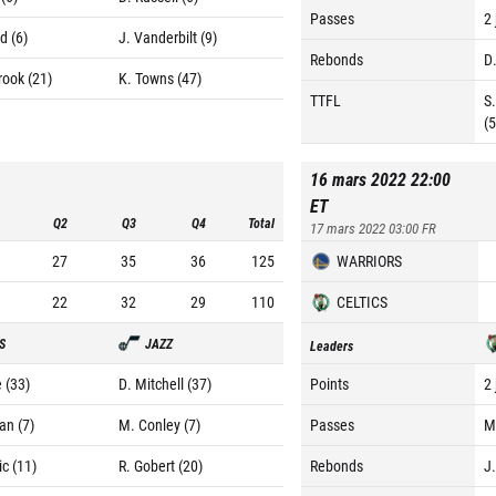
Passes
2 
d (6)
J. Vanderbilt (9)
Rebonds
D
rook (21)
K. Towns (47)
TTFL
S
(
16 mars 2022 22:00
ET
Q2
Q3
Q4
Total
17 mars 2022 03:00
FR
27
35
36
125
WARRIORS
22
32
29
110
CELTICS
S
JAZZ
Leaders
 (33)
D. Mitchell (37)
Points
2
an (7)
M. Conley (7)
Passes
M
c (11)
R. Gobert (20)
Rebonds
J