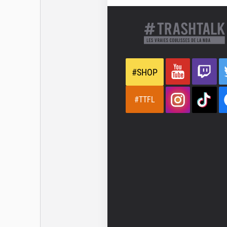
#SHOP
#TTFL