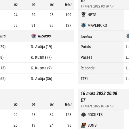
ET
Q2
Q3
Q4
Total
17 mars 2022 00:30
FR
24
29
28
109
NETS
39
31
23
127
MAVERICKS
ETS
WIZARDS
Leaders
(29)
D. Avdija (19)
Points
L
(8)
K. Kuzma (7)
Passes
L.
(13)
K. Kuzma (9)
Rebonds
L.
(65)
D. Avdija (36)
TTFL
L
16 mars 2022 20:00
ET
Q2
Q3
Q4
Total
17 mars 2022 01:00
FR
29
28
34
128
ROCKETS
26
19
24
98
SUNS