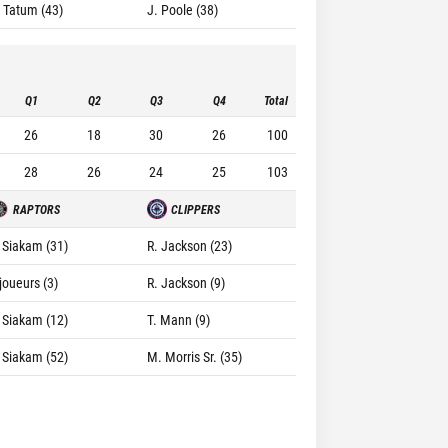
. Tatum (43)
J. Poole (38)
Q1
Q2
Q3
Q4
Total
26
18
30
26
100
28
26
24
25
103
RAPTORS
CLIPPERS
. Siakam (31)
R. Jackson (23)
joueurs (3)
R. Jackson (9)
. Siakam (12)
T. Mann (9)
. Siakam (52)
M. Morris Sr. (35)