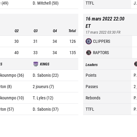
 (49)
D. Mitchell (50)
TTFL
J
16 mars 2022 22:30
ET
Q2
Q3
Q4
Total
17 mars 2022 03:30
FR
30
31
34
126
CLIPPERS
40
33
34
135
RAPTORS
KS
KINGS
Leaders
okounmpo (36)
D. Sabonis (22)
Points
P
ton (8)
2 joueurs (7)
Passes
2 
okounmpo (10)
T. Lyles (12)
Rebonds
P
eton (57)
D. Sabonis (37)
TTFL
P