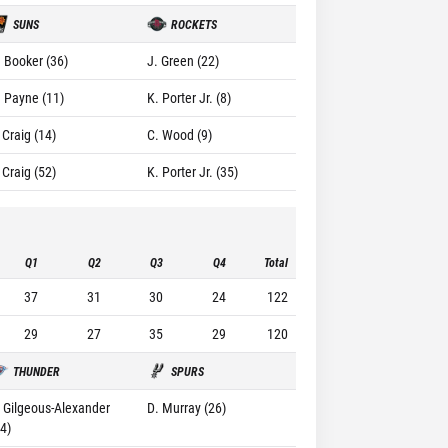
SUNS
ROCKETS
. Booker (36)
J. Green (22)
. Payne (11)
K. Porter Jr. (8)
 Craig (14)
C. Wood (9)
 Craig (52)
K. Porter Jr. (35)
Q1
Q2
Q3
Q4
Total
37
31
30
24
122
29
27
35
29
120
THUNDER
SPURS
. Gilgeous-Alexander
D. Murray (26)
34)