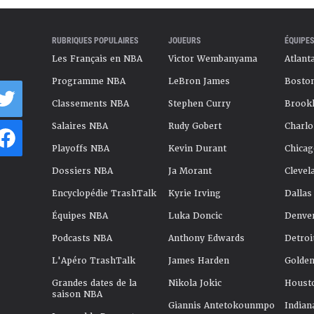
RUBRIQUES POPULAIRES
JOUEURS
ÉQUIPES
Les Français en NBA
Victor Wembanyama
Atlant
Programme NBA
LeBron James
Boston
Classements NBA
Stephen Curry
Brookl
Salaires NBA
Rudy Gobert
Charlo
Playoffs NBA
Kevin Durant
Chicag
Dossiers NBA
Ja Morant
Clevel
Encyclopédie TrashTalk
Kyrie Irving
Dallas
Équipes NBA
Luka Doncic
Denve
Podcasts NBA
Anthony Edwards
Detroi
L'Apéro TrashTalk
James Harden
Golden
Grandes dates de la
Nikola Jokic
Houst
saison NBA
Giannis Antetokounmpo
Indian