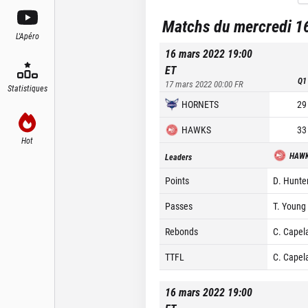
Matchs du mercredi 1
L'Apéro
16 mars 2022 19:00
ET
Q1
17 mars 2022 00:00
FR
Statistiques
HORNETS
29
HAWKS
33
Hot
HAW
Leaders
Points
D. Hunter
Passes
T. Young 
Rebonds
C. Capel
TTFL
C. Capel
16 mars 2022 19:00