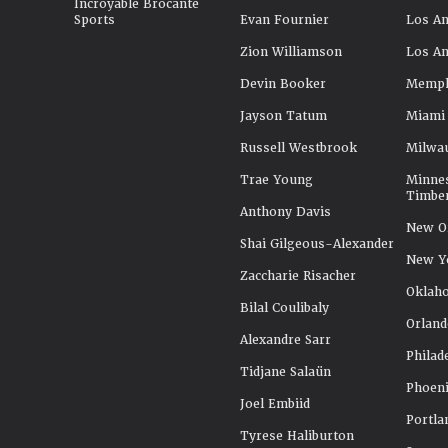
Incroyable Brocante
Sports
Evan Fournier
Los An
Zion Williamson
Los An
Devin Booker
Memphi
Jayson Tatum
Miami
Russell Westbrook
Milwa
Trae Young
Minne
Timbe
Anthony Davis
New Or
Shai Gilgeous-Alexander
New Y
Zaccharie Risacher
Oklah
Bilal Coulibaly
Orland
Alexandre Sarr
Philad
Tidjane Salaün
Phoeni
Joel Embiid
Portla
Tyrese Haliburton