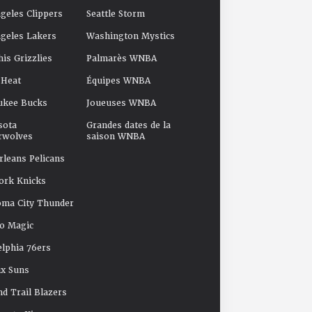
geles Clippers
Seattle Storm
geles Lakers
Washington Mystics
s Grizzlies
Palmarès WNBA
 Heat
Équipes WNBA
ukee Bucks
Joueuses WNBA
sota
Grandes dates de la
rwolves
saison WNBA
leans Pelicans
ork Knicks
oma City Thunder
o Magic
elphia 76ers
x Suns
nd Trail Blazers