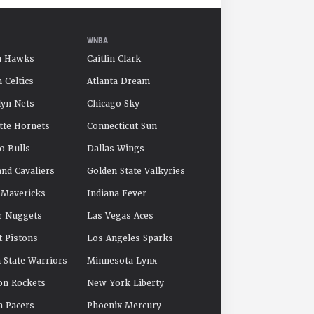
WNBA
a Hawks
Caitlin Clark
 Celtics
Atlanta Dream
yn Nets
Chicago Sky
tte Hornets
Connecticut Sun
o Bulls
Dallas Wings
and Cavaliers
Golden State Valkyries
 Mavericks
Indiana Fever
r Nuggets
Las Vegas Aces
t Pistons
Los Angeles Sparks
 State Warriors
Minnesota Lynx
on Rockets
New York Liberty
a Pacers
Phoenix Mercury