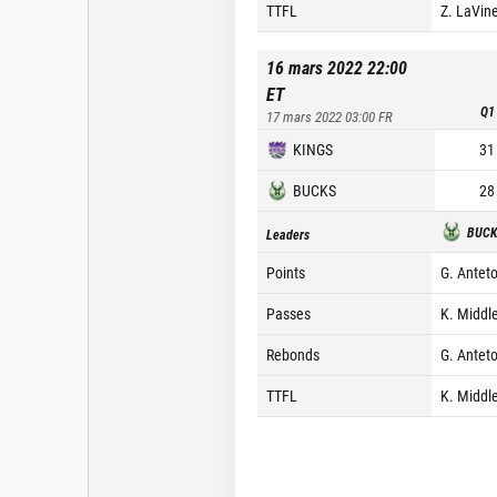
TTFL
Z. LaVine
16 mars 2022 22:00
ET
Q1
17 mars 2022 03:00
FR
KINGS
31
BUCKS
28
BUC
Leaders
Points
G. Antet
Passes
K. Middle
Rebonds
G. Antet
TTFL
K. Middl