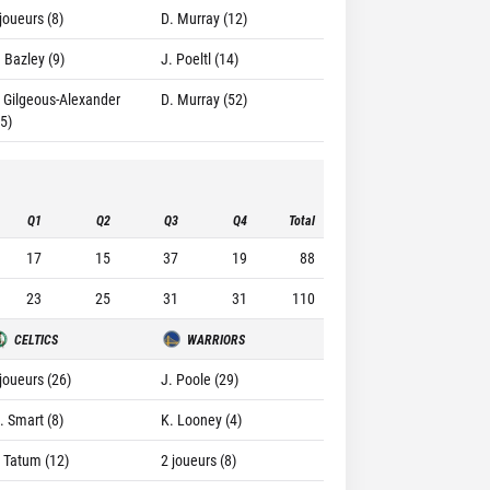
joueurs (8)
D. Murray (12)
. Bazley (9)
J. Poeltl (14)
. Gilgeous-Alexander
D. Murray (52)
55)
Q1
Q2
Q3
Q4
Total
17
15
37
19
88
23
25
31
31
110
CELTICS
WARRIORS
 joueurs (26)
J. Poole (29)
. Smart (8)
K. Looney (4)
. Tatum (12)
2 joueurs (8)