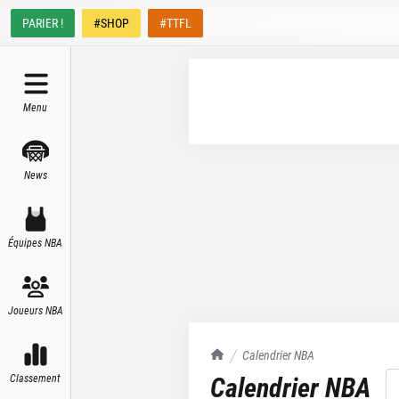
PARIER !
#SHOP
#TTFL
Menu
News
Équipes NBA
Joueurs NBA
TrashTalk Actu NBA
Calendrier NBA
Calendrier NBA
Classement