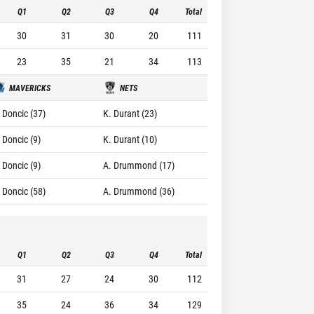
Q1
Q2
Q3
Q4
Total
30
31
30
20
111
23
35
21
34
113
MAVERICKS
NETS
. Doncic (37)
K. Durant (23)
 Doncic (9)
K. Durant (10)
 Doncic (9)
A. Drummond (17)
. Doncic (58)
A. Drummond (36)
Q1
Q2
Q3
Q4
Total
31
27
24
30
112
35
24
36
34
129