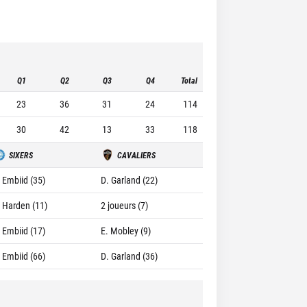
Q1
Q2
Q3
Q4
Total
23
36
31
24
114
30
42
13
33
118
SIXERS
CAVALIERS
. Embiid (35)
D. Garland (22)
. Harden (11)
2 joueurs (7)
. Embiid (17)
E. Mobley (9)
. Embiid (66)
D. Garland (36)