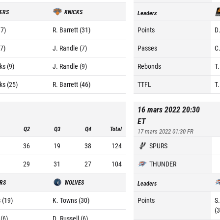
ERS
KNICKS
Leaders
17)
R. Barrett (31)
Points
D
(7)
J. Randle (7)
Passes
C
ks (9)
J. Randle (9)
Rebonds
T.
ks (25)
R. Barrett (46)
TTFL
T.
16 mars 2022 20:30
ET
Q2
Q3
Q4
Total
17 mars 2022 01:30
FR
36
19
38
124
SPURS
29
31
27
104
THUNDER
RS
WOLVES
Leaders
 (19)
K. Towns (30)
Points
S
(
(6)
D. Russell (6)