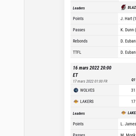
BLAZ
Leaders
Points
J. Hart (
Passes
K. Dunn 
Rebonds
D. Euban
TTFL
D. Euban
16 mars 2022 20:00
ET
Q1
17 mars 2022 01:00
FR
WOLVES
31
LAKERS
17
LAKE
Leaders
Points
L. James
Passes
M. Monk 