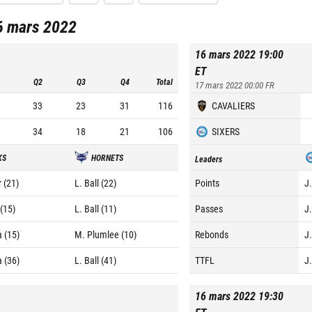
6 mars 2022
16 mars 2022 19:00
ET
Q2
Q3
Q4
Total
17 mars 2022 00:00
FR
33
23
31
116
CAVALIERS
34
18
21
106
SIXERS
KS
HORNETS
Leaders
 (21)
L. Ball (22)
Points
J
(15)
L. Ball (11)
Passes
J
a (15)
M. Plumlee (10)
Rebonds
J
a (36)
L. Ball (41)
TTFL
J
16 mars 2022 19:30