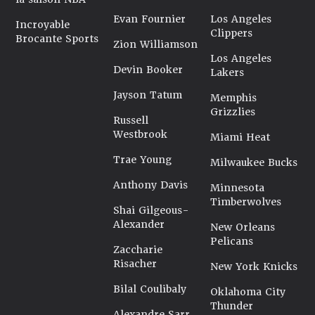
Evan Fournier
Los Angeles
Incroyable
Clippers
Brocante Sports
Zion Williamson
Los Angeles
Devin Booker
Lakers
Jayson Tatum
Memphis
Grizzlies
Russell
Westbrook
Miami Heat
Trae Young
Milwaukee Bucks
Anthony Davis
Minnesota
Timberwolves
Shai Gilgeous-
Alexander
New Orleans
Pelicans
Zaccharie
Risacher
New York Knicks
Bilal Coulibaly
Oklahoma City
Thunder
Alexandre Sarr