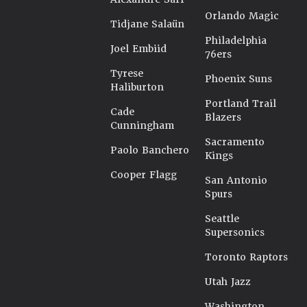
Orlando Magic
Tidjane Salaün
Philadelphia
Joel Embiid
76ers
Tyrese
Phoenix Suns
Haliburton
Portland Trail
Cade
Blazers
Cunningham
Sacramento
Paolo Banchero
Kings
Cooper Flagg
San Antonio
Spurs
Seattle
Supersonics
Toronto Raptors
Utah Jazz
Washington