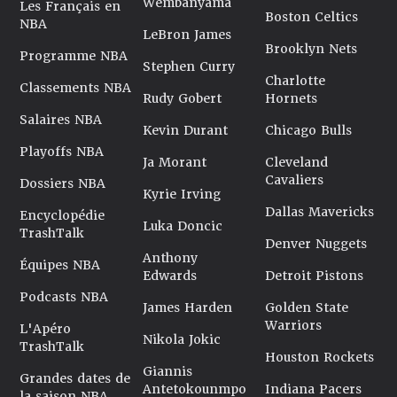
Wembanyama
Les Français en
Boston Celtics
NBA
LeBron James
Brooklyn Nets
Programme NBA
Stephen Curry
Charlotte
Classements NBA
Rudy Gobert
Hornets
Salaires NBA
Kevin Durant
Chicago Bulls
Playoffs NBA
Ja Morant
Cleveland
Cavaliers
Dossiers NBA
Kyrie Irving
Dallas Mavericks
Encyclopédie
Luka Doncic
TrashTalk
Denver Nuggets
Anthony
Équipes NBA
Edwards
Detroit Pistons
Podcasts NBA
James Harden
Golden State
Warriors
L'Apéro
Nikola Jokic
TrashTalk
Houston Rockets
Giannis
Grandes dates de
Antetokounmpo
Indiana Pacers
la saison NBA