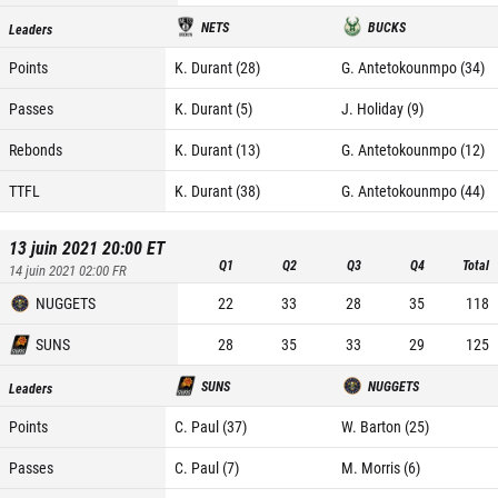
NETS
BUCKS
Leaders
Points
K. Durant (28)
G. Antetokounmpo (34)
Passes
K. Durant (5)
J. Holiday (9)
Rebonds
K. Durant (13)
G. Antetokounmpo (12)
TTFL
K. Durant (38)
G. Antetokounmpo (44)
13 juin 2021 20:00
ET
Q1
Q2
Q3
Q4
Total
14 juin 2021 02:00
FR
NUGGETS
22
33
28
35
118
SUNS
28
35
33
29
125
SUNS
NUGGETS
Leaders
Points
C. Paul (37)
W. Barton (25)
Passes
C. Paul (7)
M. Morris (6)