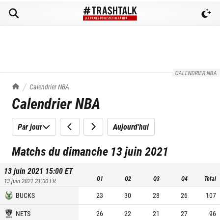
CALENDRIER NBA
TrashTalk Actu NBA
Calendrier NBA
Calendrier NBA
Par jour
Aujourd'hui
Matchs du dimanche 13 juin 2021
13 juin 2021 15:00
ET
Q1
Q2
Q3
Q4
Total
13 juin 2021 21:00
FR
BUCKS
23
30
28
26
107
NETS
26
22
21
27
96