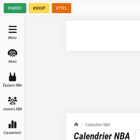
PARIER !
#SHOP
#TTFL
Menu
News
Équipes NBA
Joueurs NBA
TrashTalk Actu NBA
Calendrier NBA
Calendrier NBA
Classement