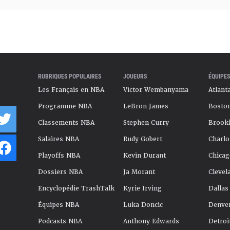
RUBRIQUES POPULAIRES
JOUEURS
ÉQUIPES
Les Français en NBA
Victor Wembanyama
Atlant
Programme NBA
LeBron James
Boston
Classements NBA
Stephen Curry
Brookl
Salaires NBA
Rudy Gobert
Charlo
Playoffs NBA
Kevin Durant
Chicag
Dossiers NBA
Ja Morant
Clevel
Encyclopédie TrashTalk
Kyrie Irving
Dallas
Équipes NBA
Luka Doncic
Denve
Podcasts NBA
Anthony Edwards
Detroi