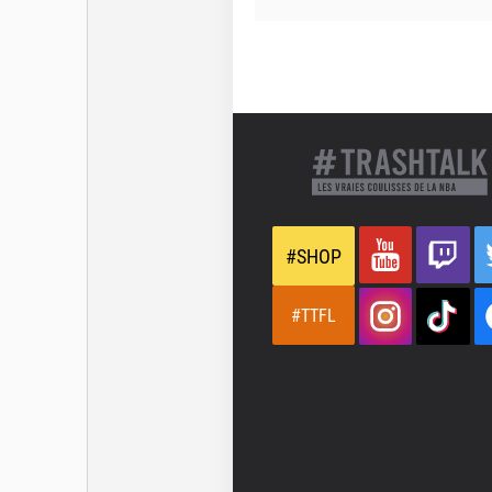
#SHOP
#TTFL