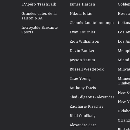
L'Apéro TrashTalk
James Harden
Golden
Grandes dates de la
Nikola Jokic
Houst
saison NBA
Giannis Antetokounmpo
Indian
Incroyable Brocante
Sports
Evan Fournier
Los An
Zion Williamson
Los An
Devin Booker
Memphi
Jayson Tatum
Miami
Russell Westbrook
Milwa
Trae Young
Minne
Timbe
Anthony Davis
New Or
Shai Gilgeous-Alexander
New Y
Zaccharie Risacher
Oklah
Bilal Coulibaly
Orland
Alexandre Sarr
Philad