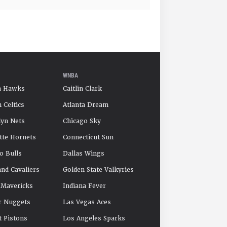
WNBA
a Hawks
Caitlin Clark
 Celtics
Atlanta Dream
yn Nets
Chicago Sky
tte Hornets
Connecticut Sun
o Bulls
Dallas Wings
and Cavaliers
Golden State Valkyries
 Mavericks
Indiana Fever
r Nuggets
Las Vegas Aces
t Pistons
Los Angeles Sparks