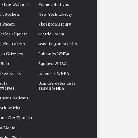
 State Warriors
Minnesota Lynx
on Rockets
New York Liberty
a Pacers
Phoenix Mercury
geles Clippers
Seattle Storm
geles Lakers
Washington Mystics
s Grizzlies
Palmarès WNBA
 Heat
Équipes WNBA
ukee Bucks
Joueuses WNBA
sota
Grandes dates de la
rwolves
saison WNBA
leans Pelicans
ork Knicks
oma City Thunder
o Magic
elphia 76ers