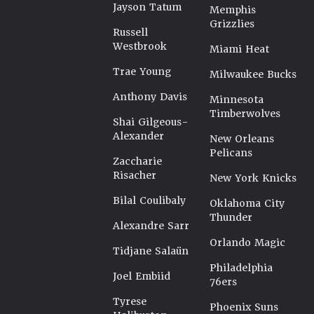
Jayson Tatum
Memphis
Grizzlies
Russell
Westbrook
Miami Heat
Trae Young
Milwaukee Bucks
Anthony Davis
Minnesota
Timberwolves
Shai Gilgeous-
Alexander
New Orleans
Pelicans
Zaccharie
Risacher
New York Knicks
Bilal Coulibaly
Oklahoma City
Thunder
Alexandre Sarr
Orlando Magic
Tidjane Salaün
Philadelphia
Joel Embiid
76ers
Tyrese
Phoenix Suns