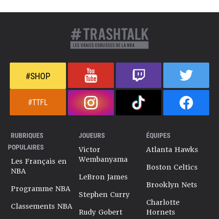
#SHOP
#TTFL
RUBRIQUES
JOUEURS
ÉQUIPES
POPULAIRES
Victor
Atlanta Hawks
Wembanyama
Les Français en
Boston Celtics
NBA
LeBron James
Brooklyn Nets
Programme NBA
Stephen Curry
Charlotte
Classements NBA
Rudy Gobert
Hornets