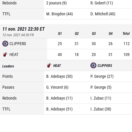
Rebonds
2 joueurs (9)
R. Gobert (11)
TTFL
M. Brogdon (44)
D. Mitchell (40)
11 nov. 2021 22:30
ET
Q1
Q2
Q3
Q4
Total
12 nov. 2021 04:30
FR
CLIPPERS
25
31
30
26
112
HEAT
40
18
20
31
109
HEAT
CLIPPERS
Leaders
Points
B. Adebayo (30)
P. George (27)
Passes
G. Vincent (6)
P. George (5)
Rebonds
B. Adebayo (11)
I. Zubac (11)
TTFL
B. Adebayo (51)
I. Zubac (38)