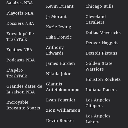
Salaires NBA
Kevin Durant
Chicago Bulls
Playoffs NBA
Ja Morant
Cleveland
Cavaliers
Dossiers NBA
Kyrie Irving
Dallas Mavericks
Encyclopédie
Luka Doncic
TrashTalk
Denver Nuggets
Anthony
Équipes NBA
Edwards
Detroit Pistons
Podcasts NBA
James Harden
Golden State
Warriors
L'Apéro
Nikola Jokic
TrashTalk
Houston Rockets
Giannis
Grandes dates de
Antetokounmpo
Indiana Pacers
la saison NBA
Evan Fournier
Los Angeles
Incroyable
Clippers
Brocante Sports
Zion Williamson
Los Angeles
Devin Booker
Lakers