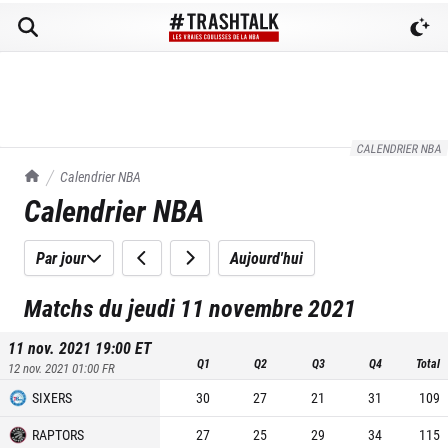
CALENDRIER NBA
TrashTalk Actu NBA
Calendrier NBA
Calendrier NBA
Par jour
Aujourd'hui
Matchs du jeudi 11 novembre 2021
11 nov. 2021 19:00
ET
Q1
Q2
Q3
Q4
Total
12 nov. 2021 01:00
FR
SIXERS
30
27
21
31
109
RAPTORS
27
25
29
34
115