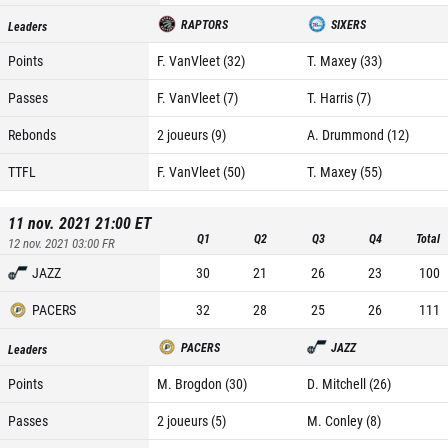
RAPTORS
SIXERS
Leaders
Points
F. VanVleet (32)
T. Maxey (33)
Passes
F. VanVleet (7)
T. Harris (7)
Rebonds
2 joueurs (9)
A. Drummond (12)
TTFL
F. VanVleet (50)
T. Maxey (55)
11 nov. 2021 21:00
ET
Q1
Q2
Q3
Q4
Total
12 nov. 2021 03:00
FR
JAZZ
30
21
26
23
100
PACERS
32
28
25
26
111
PACERS
JAZZ
Leaders
Points
M. Brogdon (30)
D. Mitchell (26)
Passes
2 joueurs (5)
M. Conley (8)