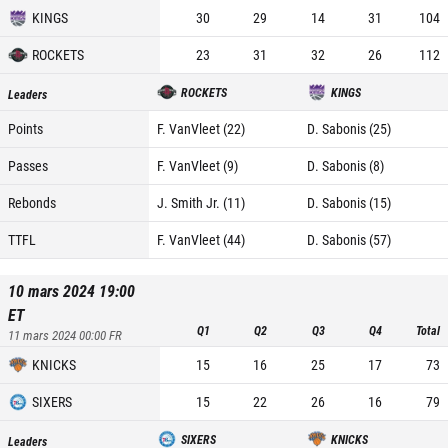
KINGS
30
29
14
31
104
ROCKETS
23
31
32
26
112
ROCKETS
KINGS
Leaders
Points
F. VanVleet (22)
D. Sabonis (25)
Passes
F. VanVleet (9)
D. Sabonis (8)
Rebonds
J. Smith Jr. (11)
D. Sabonis (15)
TTFL
F. VanVleet (44)
D. Sabonis (57)
10 mars 2024 19:00
ET
Q1
Q2
Q3
Q4
Total
11 mars 2024 00:00
FR
KNICKS
15
16
25
17
73
SIXERS
15
22
26
16
79
SIXERS
KNICKS
Leaders