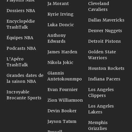
Playoffs NBA
Ja Morant
Cleveland
Cavaliers
Dossiers NBA
Kyrie Irving
Dallas Mavericks
Encyclopédie
Luka Doncic
TrashTalk
Denver Nuggets
Anthony
Équipes NBA
Edwards
Detroit Pistons
Podcasts NBA
James Harden
Golden State
Warriors
L'Apéro
Nikola Jokic
TrashTalk
Houston Rockets
Giannis
Grandes dates de
Antetokounmpo
Indiana Pacers
la saison NBA
Evan Fournier
Los Angeles
Incroyable
Clippers
Brocante Sports
Zion Williamson
Los Angeles
Devin Booker
Lakers
Jayson Tatum
Memphis
Grizzlies