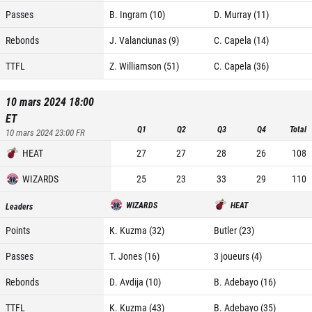
Passes
B. Ingram (10)
D. Murray (11)
Rebonds
J. Valanciunas (9)
C. Capela (14)
TTFL
Z. Williamson (51)
C. Capela (36)
10 mars 2024 18:00
ET
Q1
Q2
Q3
Q4
Total
10 mars 2024 23:00
FR
HEAT
27
27
28
26
108
WIZARDS
25
23
33
29
110
WIZARDS
HEAT
Leaders
Points
K. Kuzma (32)
Butler (23)
Passes
T. Jones (16)
3 joueurs (4)
Rebonds
D. Avdija (10)
B. Adebayo (16)
TTFL
K. Kuzma (43)
B. Adebayo (35)