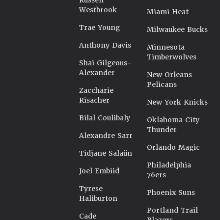
Russell
Westbrook
Miami Heat
Trae Young
Milwaukee Bucks
Anthony Davis
Minnesota
Timberwolves
Shai Gilgeous-
Alexander
New Orleans
Pelicans
Zaccharie
Risacher
New York Knicks
Bilal Coulibaly
Oklahoma City
Thunder
Alexandre Sarr
Orlando Magic
Tidjane Salaün
Philadelphia
Joel Embiid
76ers
Tyrese
Phoenix Suns
Haliburton
Portland Trail
Cade