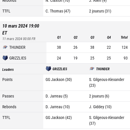
Rebonds
N. Claxton (10)
J. Allen (9)
TTFL
C. Thomas (47)
2 joueurs (31)
10 mars 2024 19:00
ET
Q1
Q2
Q3
Q4
Total
11 mars 2024 00:00
FR
THUNDER
38
26
38
22
124
GRIZZLIES
24
19
25
25
93
GRIZZLIES
THUNDER
Leaders
Points
GG Jackson (30)
S. Gilgeous-Alexander
(23)
Passes
D. Jarreau (5)
2 joueurs (6)
Rebonds
D. Jarreau (10)
J. Giddey (10)
TTFL
GG Jackson (42)
S. Gilgeous-Alexander
(37)