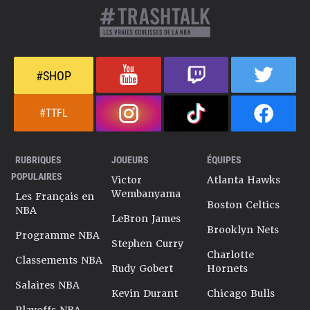
#SHOP
#TTFL
RUBRIQUES
JOUEURS
ÉQUIPES
POPULAIRES
Victor
Atlanta Hawks
Wembanyama
Les Français en
Boston Celtics
NBA
LeBron James
Brooklyn Nets
Programme NBA
Stephen Curry
Charlotte
Classements NBA
Rudy Gobert
Hornets
Salaires NBA
Kevin Durant
Chicago Bulls