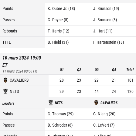
Points
K. Oubre Jr. (18)
J. Brunson (19)
Passes
C. Payne (5)
J. Brunson (8)
Rebonds
T. Harris (12)
J. Hart (11)
TTFL
B. Hield (31)
I. Hartenstein (18)
10 mars 2024 19:00
ET
Q1
Q2
Q3
Q4
Total
11 mars 2024 00:00
FR
CAVALIERS
28
23
29
21
101
NETS
29
23
44
24
120
NETS
CAVALIERS
Leaders
Points
C. Thomas (29)
G. Niang (20)
Passes
D. Schroder (8)
C. LeVert (7)