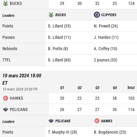
BUCKS
29
30
32
33
124
BUCKS
CLIPPERS
Leaders
Points
D. Lillard (35)
N. Powell (26)
Passes
D. Lillard (11)
J. Harden (11)
Rebonds
B. Portis (8)
A. Coffey (10)
TTFL
D. Lillard (60)
2 joueurs (33)
10 mars 2024 18:00
ET
Q1
Q2
Q3
Q4
Total
10 mars 2024 23:00
FR
HAWKS
20
22
23
38
103
PELICANS
26
27
27
36
116
PELICANS
HAWKS
Leaders
Points
T. Murphy III (28)
B. Bogdanovic (25)