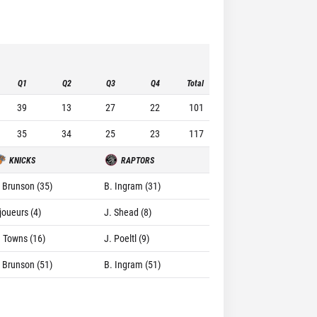
Q1
Q2
Q3
Q4
Total
39
13
27
22
101
35
34
25
23
117
KNICKS
RAPTORS
. Brunson (35)
B. Ingram (31)
joueurs (4)
J. Shead (8)
. Towns (16)
J. Poeltl (9)
. Brunson (51)
B. Ingram (51)