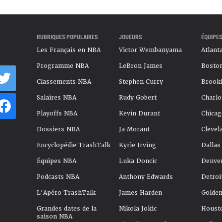
RUBRIQUES POPULAIRES
JOUEURS
ÉQUIPES
Les Français en NBA
Victor Wembanyama
Atlant
Programme NBA
LeBron James
Boston
Classements NBA
Stephen Curry
Brookl
Salaires NBA
Rudy Gobert
Charlo
Playoffs NBA
Kevin Durant
Chicag
Dossiers NBA
Ja Morant
Clevel
Encyclopédie TrashTalk
Kyrie Irving
Dallas
Équipes NBA
Luka Doncic
Denve
Podcasts NBA
Anthony Edwards
Detroi
L'Apéro TrashTalk
James Harden
Golden
Grandes dates de la
Nikola Jokic
Houst
saison NBA