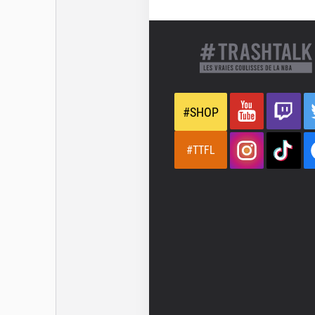
#SHOP
#TTFL