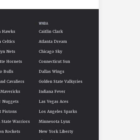
WNBA
a Hawks
Caitlin Clark
 Celtics
Atlanta Dream
yn Nets
Chicago Sky
tte Hornets
Connecticut Sun
o Bulls
Dallas Wings
and Cavaliers
Golden State Valkyries
 Mavericks
Indiana Fever
r Nuggets
Las Vegas Aces
t Pistons
Los Angeles Sparks
 State Warriors
Minnesota Lynx
on Rockets
New York Liberty