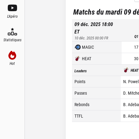
Matchs du mardi 09 d
L'Apéro
09 déc. 2025 18:00
ET
Q1
10 déc. 2025 00:00
FR
Statistiques
MAGIC
17
HEAT
30
Hot
HEAT
Leaders
Points
N. Powell
Passes
D. Mitche
Rebonds
B. Adeba
TTFL
B. Adeba