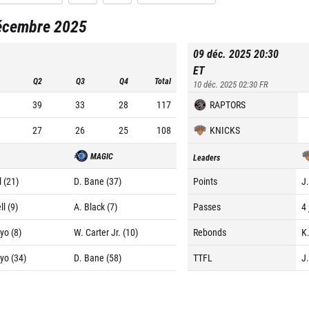
écembre 2025
09 déc. 2025 20:30
ET
Q2
Q3
Q4
Total
10 déc. 2025 02:30
FR
39
33
28
117
RAPTORS
27
26
25
108
KNICKS
MAGIC
Leaders
 (21)
D. Bane (37)
Points
J
ll (9)
A. Black (7)
Passes
4 
yo (8)
W. Carter Jr. (10)
Rebonds
K
yo (34)
D. Bane (58)
TTFL
J