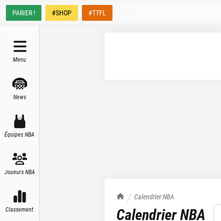
PARIER !
#SHOP
#TTFL
Menu
News
Équipes NBA
Joueurs NBA
TrashTalk Actu NBA
Calendrier NBA
Calendrier NBA
Classement