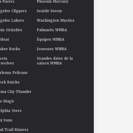
a Pacers
Phoenix Mercury
geles Clippers
Seattle Storm
geles Lakers
Washington Mystics
s Grizzlies
Palmarès WNBA
 Heat
Équipes WNBA
ukee Bucks
Joueuses WNBA
sota
Grandes dates de la
rwolves
saison WNBA
leans Pelicans
ork Knicks
oma City Thunder
o Magic
elphia 76ers
x Suns
nd Trail Blazers