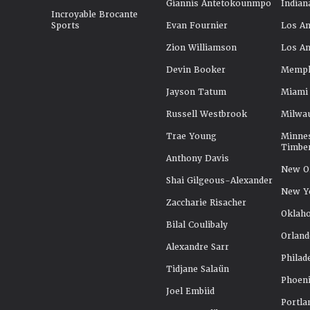
Giannis Antetokounmpo
Indian
Incroyable Brocante
Sports
Evan Fournier
Los An
Zion Williamson
Los An
Devin Booker
Memphi
Jayson Tatum
Miami
Russell Westbrook
Milwa
Trae Young
Minne
Timbe
Anthony Davis
New Or
Shai Gilgeous-Alexander
New Y
Zaccharie Risacher
Oklah
Bilal Coulibaly
Orland
Alexandre Sarr
Philad
Tidjane Salaün
Phoeni
Joel Embiid
Portla