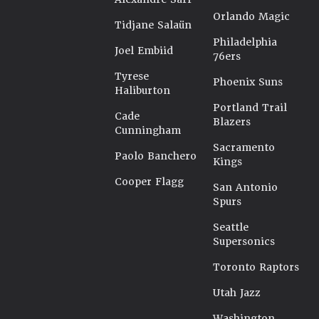
Orlando Magic
Tidjane Salaün
Philadelphia
Joel Embiid
76ers
Tyrese
Phoenix Suns
Haliburton
Portland Trail
Cade
Blazers
Cunningham
Sacramento
Paolo Banchero
Kings
Cooper Flagg
San Antonio
Spurs
Seattle
Supersonics
Toronto Raptors
Utah Jazz
Washington