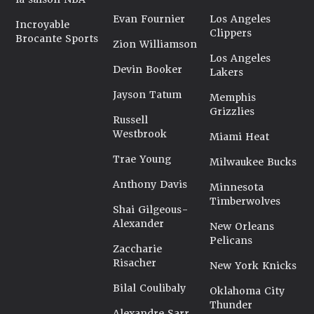
Evan Fournier
Los Angeles
Incroyable
Clippers
Brocante Sports
Zion Williamson
Los Angeles
Devin Booker
Lakers
Jayson Tatum
Memphis
Grizzlies
Russell
Westbrook
Miami Heat
Trae Young
Milwaukee Bucks
Anthony Davis
Minnesota
Timberwolves
Shai Gilgeous-
Alexander
New Orleans
Pelicans
Zaccharie
Risacher
New York Knicks
Bilal Coulibaly
Oklahoma City
Thunder
Alexandre Sarr