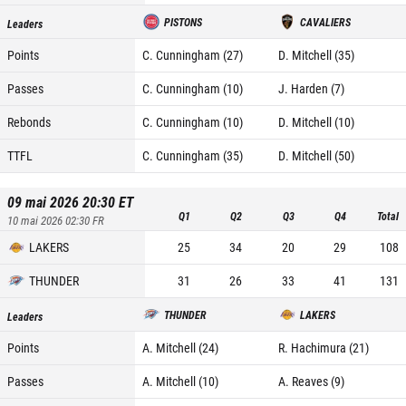
PISTONS
CAVALIERS
Leaders
Points
C. Cunningham (27)
D. Mitchell (35)
Passes
C. Cunningham (10)
J. Harden (7)
Rebonds
C. Cunningham (10)
D. Mitchell (10)
TTFL
C. Cunningham (35)
D. Mitchell (50)
09 mai 2026 20:30
ET
Q1
Q2
Q3
Q4
Total
10 mai 2026 02:30
FR
LAKERS
25
34
20
29
108
THUNDER
31
26
33
41
131
THUNDER
LAKERS
Leaders
Points
A. Mitchell (24)
R. Hachimura (21)
Passes
A. Mitchell (10)
A. Reaves (9)