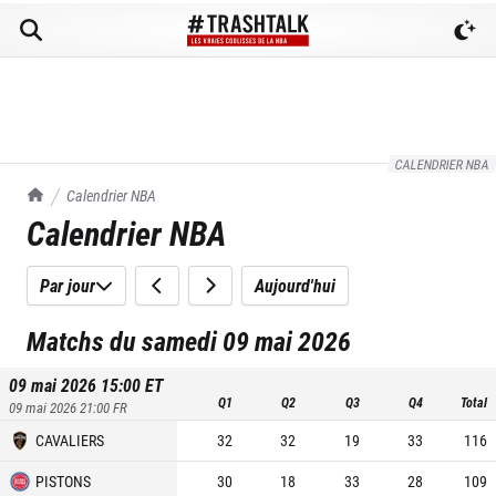
CALENDRIER NBA
TrashTalk Actu NBA
Calendrier NBA
Calendrier NBA
Par jour
Aujourd'hui
Matchs du samedi 09 mai 2026
09 mai 2026 15:00
ET
Q1
Q2
Q3
Q4
Total
09 mai 2026 21:00
FR
CAVALIERS
32
32
19
33
116
PISTONS
30
18
33
28
109