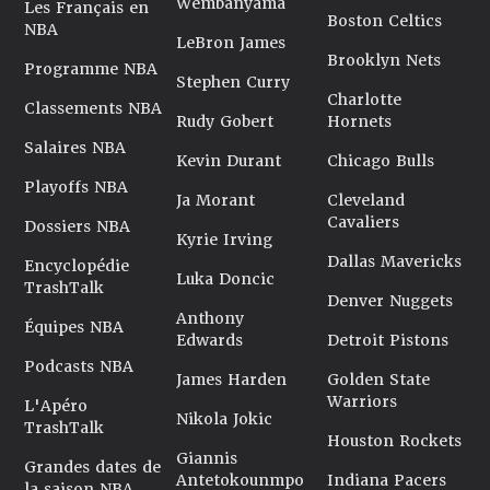
Wembanyama
Les Français en
Boston Celtics
NBA
LeBron James
Brooklyn Nets
Programme NBA
Stephen Curry
Charlotte
Classements NBA
Rudy Gobert
Hornets
Salaires NBA
Kevin Durant
Chicago Bulls
Playoffs NBA
Ja Morant
Cleveland
Cavaliers
Dossiers NBA
Kyrie Irving
Dallas Mavericks
Encyclopédie
Luka Doncic
TrashTalk
Denver Nuggets
Anthony
Équipes NBA
Edwards
Detroit Pistons
Podcasts NBA
James Harden
Golden State
Warriors
L'Apéro
Nikola Jokic
TrashTalk
Houston Rockets
Giannis
Grandes dates de
Antetokounmpo
Indiana Pacers
la saison NBA