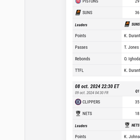
PISTONS
29
SUNS
36
SUNS
Leaders
Points
K. Durant
Passes
T. Jones 
Rebonds
O. Ighoda
TTFL
K. Durant
08 oct. 2024 22:30
ET
Q1
09 oct. 2024 04:30
FR
CLIPPERS
35
NETS
18
NETS
Leaders
Points
K. Johns