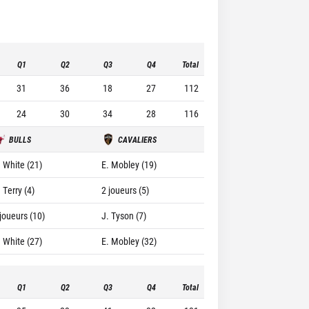
Q1
Q2
Q3
Q4
Total
31
36
18
27
112
24
30
34
28
116
BULLS
CAVALIERS
. White (21)
E. Mobley (19)
 Terry (4)
2 joueurs (5)
 joueurs (10)
J. Tyson (7)
. White (27)
E. Mobley (32)
Q1
Q2
Q3
Q4
Total