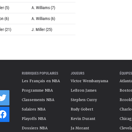
er (5)
A. Williams (7)
on (6)
A. Williams (6)
er (21)
J. Miller (25)
RUBRIQUES POPULAIRES
JOUEURS
ÉQUIPES
Les Français en NBA
Victor Wembanyama
Atlant
Programme NBA
LeBron James
Boston
Classements NBA
Stephen Curry
Brookl
Salaires NBA
Rudy Gobert
Charlo
Playoffs NBA
Kevin Durant
Chicag
Dossiers NBA
Ja Morant
Clevel