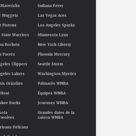
 Mavericks
Indiana Fever
r Nuggets
Las Vegas Aces
t Pistons
Los Angeles Sparks
 State Warriors
Minnesota Lynx
on Rockets
New York Liberty
a Pacers
Phoenix Mercury
geles Clippers
Seattle Storm
geles Lakers
Washington Mystics
s Grizzlies
Palmarès WNBA
 Heat
Équipes WNBA
ukee Bucks
Joueuses WNBA
sota
Grandes dates de la
rwolves
saison WNBA
leans Pelicans