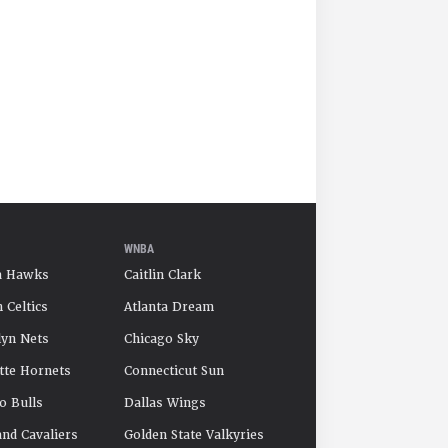
WNBA
a Hawks
Caitlin Clark
 Celtics
Atlanta Dream
yn Nets
Chicago Sky
tte Hornets
Connecticut Sun
o Bulls
Dallas Wings
and Cavaliers
Golden State Valkyries