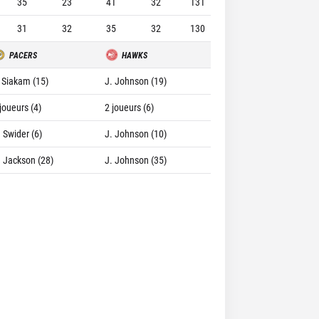
35
23
41
32
131
31
32
35
32
130
PACERS
HAWKS
. Siakam (15)
J. Johnson (19)
joueurs (4)
2 joueurs (6)
. Swider (6)
J. Johnson (10)
. Jackson (28)
J. Johnson (35)