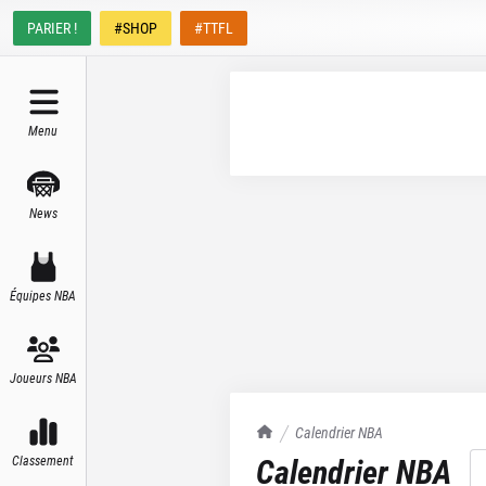
PARIER !
#SHOP
#TTFL
Menu
News
Équipes NBA
Joueurs NBA
TrashTalk Actu NBA
Calendrier NBA
Calendrier NBA
Classement