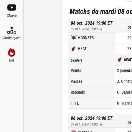
Matchs du mardi 08 o
L'Apéro
08 oct. 2024 19:00
ET
Q1
09 oct. 2024 01:00
FR
HORNETS
29
Statistiques
HEAT
28
HEAT
Hot
Leaders
Points
2 joueurs
Passes
J. Christ
Rebonds
C. Daniel
TTFL
K. Ware 
08 oct. 2024 19:00
ET
Q1
09 oct. 2024 01:00
FR