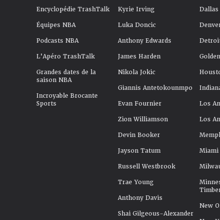
Encyclopédie TrashTalk
Kyrie Irving
Dallas
Équipes NBA
Luka Doncic
Denve
Podcasts NBA
Anthony Edwards
Detroi
L'Apéro TrashTalk
James Harden
Golden
Grandes dates de la
Nikola Jokic
Houst
saison NBA
Giannis Antetokounmpo
Indian
Incroyable Brocante
Sports
Evan Fournier
Los An
Zion Williamson
Los An
Devin Booker
Memphi
Jayson Tatum
Miami
Russell Westbrook
Milwa
Trae Young
Minne
Timbe
Anthony Davis
New Or
Shai Gilgeous-Alexander