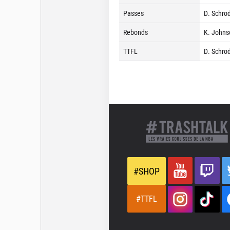
Passes
D. Schrod
Rebonds
K. Johns
TTFL
D. Schrod
#SHOP
#TTFL