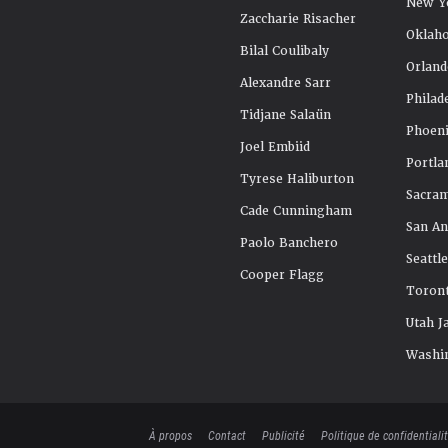
New Y
Zaccharie Risacher
Oklah
Bilal Coulibaly
Orland
Alexandre Sarr
Philad
Tidjane Salaün
Phoeni
Joel Embiid
Portla
Tyrese Haliburton
Sacra
Cade Cunningham
San An
Paolo Banchero
Seattl
Cooper Flagg
Toront
Utah J
Washi
À propos
Contact
Publicité
Politique de confidentiali