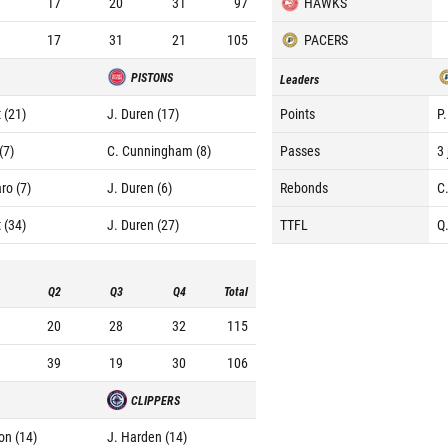
17
20
31
97
HAWKS
17
31
21
105
PACERS
PISTONS
Leaders
 (21)
J. Duren (17)
Points
P
(7)
C. Cunningham (8)
Passes
3 
ro (7)
J. Duren (6)
Rebonds
C
 (34)
J. Duren (27)
TTFL
Q
Q2
Q3
Q4
Total
20
28
32
115
39
19
30
106
CLIPPERS
on (14)
J. Harden (14)