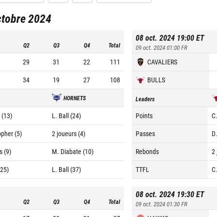
ctobre 2024
08 oct. 2024 19:00
ET
Q2
Q3
Q4
Total
09 oct. 2024 01:00
FR
29
31
22
111
CAVALIERS
34
19
27
108
BULLS
HORNETS
Leaders
 (13)
L. Ball (24)
Points
C
opher (5)
2 joueurs (4)
Passes
D.
s (9)
M. Diabate (10)
Rebonds
2
(25)
L. Ball (37)
TTFL
C
08 oct. 2024 19:30
ET
Q2
Q3
Q4
Total
09 oct. 2024 01:30
FR