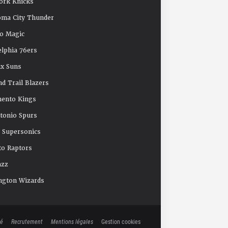
ork Knicks
oma City Thunder
o Magic
elphia 76ers
x Suns
nd Trail Blazers
mento Kings
tonio Spurs
e Supersonics
o Raptors
azz
ngton Wizards
té
Recrutement
Mentions légales
Gestion cookies