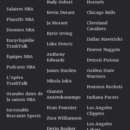
Rudy Gobert
Hornets
Salaires NBA
Kevin Durant
Chicago Bulls
Playoffs NBA
Ja Morant
Cleveland
Cavaliers
Dossiers NBA
Kyrie Irving
Dallas Mavericks
Encyclopédie
Luka Doncic
TrashTalk
Denver Nuggets
Anthony
Équipes NBA
Edwards
Detroit Pistons
Podcasts NBA
James Harden
Golden State
Warriors
L'Apéro
Nikola Jokic
TrashTalk
Houston Rockets
Giannis
Grandes dates de
Antetokounmpo
Indiana Pacers
la saison NBA
Evan Fournier
Los Angeles
Incroyable
Clippers
Brocante Sports
Zion Williamson
Los Angeles
Devin Booker
Lakers