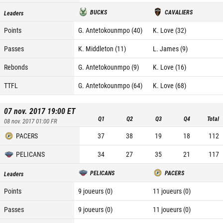
BUCKS
CAVALIERS
Leaders
Points
G. Antetokounmpo (40)
K. Love (32)
Passes
K. Middleton (11)
L. James (9)
Rebonds
G. Antetokounmpo (9)
K. Love (16)
TTFL
G. Antetokounmpo (64)
K. Love (68)
07 nov. 2017 19:00
ET
Q1
Q2
Q3
Q4
Total
08 nov. 2017 01:00
FR
PACERS
37
38
19
18
112
PELICANS
34
27
35
21
117
PELICANS
PACERS
Leaders
Points
9 joueurs (0)
11 joueurs (0)
Passes
9 joueurs (0)
11 joueurs (0)