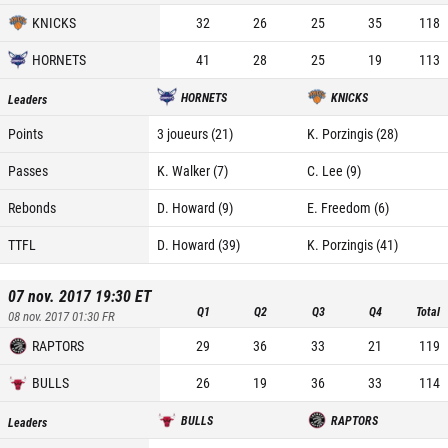
KNICKS
32
26
25
35
118
HORNETS
41
28
25
19
113
HORNETS
KNICKS
Leaders
Points
3 joueurs (21)
K. Porzingis (28)
Passes
K. Walker (7)
C. Lee (9)
Rebonds
D. Howard (9)
E. Freedom (6)
TTFL
D. Howard (39)
K. Porzingis (41)
07 nov. 2017 19:30
ET
Q1
Q2
Q3
Q4
Total
08 nov. 2017 01:30
FR
RAPTORS
29
36
33
21
119
BULLS
26
19
36
33
114
BULLS
RAPTORS
Leaders