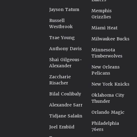
Jayson Tatum
Memphis
Grizzlies
Russell
Westbrook
Miami Heat
Trae Young
Milwaukee Bucks
Anthony Davis
Minnesota
Timberwolves
Shai Gilgeous-
Alexander
New Orleans
Pelicans
Zaccharie
Risacher
New York Knicks
Bilal Coulibaly
Oklahoma City
Thunder
Alexandre Sarr
Orlando Magic
Tidjane Salaün
Philadelphia
Joel Embiid
76ers