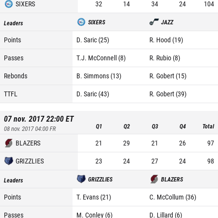
SIXERS
32
14
34
24
104
SIXERS
JAZZ
Leaders
Points
D. Saric (25)
R. Hood (19)
Passes
T.J. McConnell (8)
R. Rubio (8)
Rebonds
B. Simmons (13)
R. Gobert (15)
TTFL
D. Saric (43)
R. Gobert (39)
07 nov. 2017 22:00
ET
Q1
Q2
Q3
Q4
Total
08 nov. 2017 04:00
FR
BLAZERS
21
29
21
26
97
GRIZZLIES
23
24
27
24
98
GRIZZLIES
BLAZERS
Leaders
Points
T. Evans (21)
C. McCollum (36)
Passes
M. Conley (6)
D. Lillard (6)