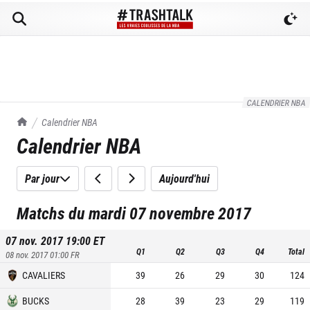
CALENDRIER NBA
TrashTalk Actu NBA
Calendrier NBA
Calendrier NBA
Par jour
Aujourd'hui
Matchs du mardi 07 novembre 2017
07 nov. 2017 19:00
ET
Q1
Q2
Q3
Q4
Total
08 nov. 2017 01:00
FR
CAVALIERS
39
26
29
30
124
BUCKS
28
39
23
29
119