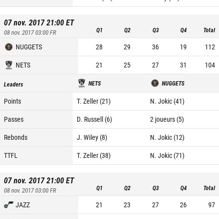
07 nov. 2017 21:00
ET
Q1
Q2
Q3
Q4
Total
08 nov. 2017 03:00
FR
NUGGETS
28
29
36
19
112
NETS
21
25
27
31
104
NETS
NUGGETS
Leaders
Points
T. Zeller (21)
N. Jokic (41)
Passes
D. Russell (6)
2 joueurs (5)
Rebonds
J. Wiley (8)
N. Jokic (12)
TTFL
T. Zeller (38)
N. Jokic (71)
07 nov. 2017 21:00
ET
Q1
Q2
Q3
Q4
Total
08 nov. 2017 03:00
FR
JAZZ
21
23
27
26
97