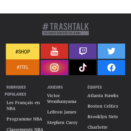
#SHOP
#TTFL
RUBRIQUES
JOUEURS
ÉQUIPES
POPULAIRES
Victor
Atlanta Hawks
Wembanyama
Les Français en
Boston Celtics
NBA
LeBron James
Brooklyn Nets
Programme NBA
Stephen Curry
Charlotte
Classements NBA