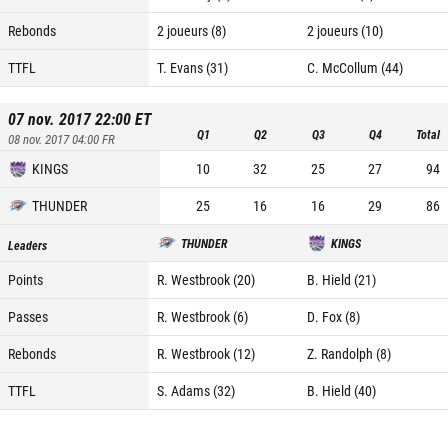
Rebonds
2 joueurs (8)
2 joueurs (10)
TTFL
T. Evans (31)
C. McCollum (44)
07 nov. 2017 22:00
ET
Q1
Q2
Q3
Q4
Total
08 nov. 2017 04:00
FR
KINGS
10
32
25
27
94
THUNDER
25
16
16
29
86
THUNDER
KINGS
Leaders
Points
R. Westbrook (20)
B. Hield (21)
Passes
R. Westbrook (6)
D. Fox (8)
Rebonds
R. Westbrook (12)
Z. Randolph (8)
TTFL
S. Adams (32)
B. Hield (40)