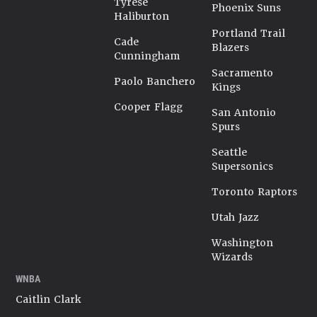
Tyrese
Phoenix Suns
Haliburton
Portland Trail
Cade
Blazers
Cunningham
Sacramento
Paolo Banchero
Kings
Cooper Flagg
San Antonio
Spurs
Seattle
Supersonics
Toronto Raptors
Utah Jazz
Washington
Wizards
WNBA
Caitlin Clark