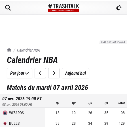
CALENDRIER NBA
TrashTalk Actu NBA
Calendrier NBA
Calendrier NBA
Par jour
Aujourd'hui
Matchs du mardi 07 avril 2026
07 avr. 2026 19:00
ET
Q1
Q2
Q3
Q4
Total
08 avr. 2026 01:00
FR
WIZARDS
18
19
26
35
98
BULLS
38
28
34
29
129