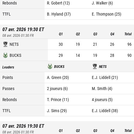
Rebonds
R. Gobert (12)
J. Walker (6)
TTFL
B. Hyland (37)
E. Thompson (25)
07 avr. 2026 19:30
ET
Q1
Q2
Q3
Q4
Total
08 avr. 2026 01:30
FR
NETS
30
19
21
26
96
BUCKS
29
14
19
28
90
BUCKS
NETS
Leaders
Points
A. Green (20)
E.J. Liddell (21)
Passes
2 joueurs (6)
M. Smith (4)
Rebonds
T. Prince (11)
4 joueurs (5)
TTFL
J. Sims (29)
E.J. Liddell (38)
07 avr. 2026 19:30
ET
Q1
Q2
Q3
Q4
Total
08 avr. 2026 01:30
FR