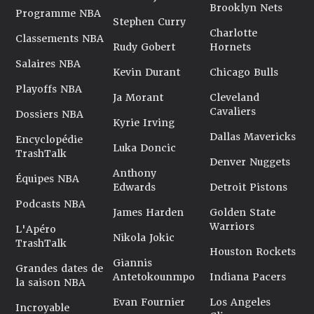
Brooklyn Nets
Programme NBA
Stephen Curry
Charlotte
Classements NBA
Rudy Gobert
Hornets
Salaires NBA
Kevin Durant
Chicago Bulls
Playoffs NBA
Ja Morant
Cleveland
Cavaliers
Dossiers NBA
Kyrie Irving
Dallas Mavericks
Encyclopédie
Luka Doncic
TrashTalk
Denver Nuggets
Anthony
Équipes NBA
Edwards
Detroit Pistons
Podcasts NBA
James Harden
Golden State
Warriors
L'Apéro
Nikola Jokic
TrashTalk
Houston Rockets
Giannis
Grandes dates de
Antetokounmpo
Indiana Pacers
la saison NBA
Evan Fournier
Los Angeles
Incroyable