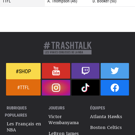
TTFL
A. Thompson (46)
D. Booker (50)
#SHOP
#TTFL
RUBRIQUES
JOUEURS
ÉQUIPES
POPULAIRES
Victor
Atlanta Hawks
Wembanyama
Les Français en
Boston Celtics
NBA
LeBron James