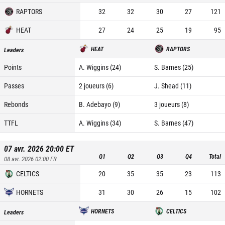
RAPTORS
32
32
30
27
121
HEAT
27
24
25
19
95
HEAT
RAPTORS
Leaders
Points
A. Wiggins (24)
S. Barnes (25)
Passes
2 joueurs (6)
J. Shead (11)
Rebonds
B. Adebayo (9)
3 joueurs (8)
TTFL
A. Wiggins (34)
S. Barnes (47)
07 avr. 2026 20:00
ET
Q1
Q2
Q3
Q4
Total
08 avr. 2026 02:00
FR
CELTICS
20
35
35
23
113
HORNETS
31
30
26
15
102
HORNETS
CELTICS
Leaders