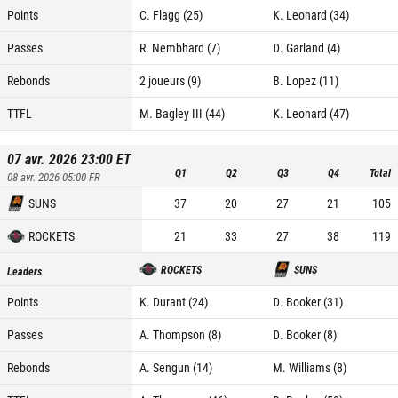
Points
C. Flagg (25)
K. Leonard (34)
Passes
R. Nembhard (7)
D. Garland (4)
Rebonds
2 joueurs (9)
B. Lopez (11)
TTFL
M. Bagley III (44)
K. Leonard (47)
07 avr. 2026 23:00
ET
Q1
Q2
Q3
Q4
Total
08 avr. 2026 05:00
FR
SUNS
37
20
27
21
105
ROCKETS
21
33
27
38
119
ROCKETS
SUNS
Leaders
Points
K. Durant (24)
D. Booker (31)
Passes
A. Thompson (8)
D. Booker (8)
Rebonds
A. Sengun (14)
M. Williams (8)