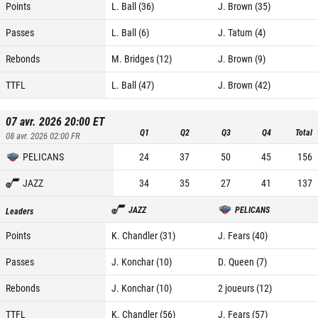
Points
L. Ball (36)
J. Brown (35)
Passes
L. Ball (6)
J. Tatum (4)
Rebonds
M. Bridges (12)
J. Brown (9)
TTFL
L. Ball (47)
J. Brown (42)
07 avr. 2026 20:00
ET
Q1
Q2
Q3
Q4
Total
08 avr. 2026 02:00
FR
PELICANS
24
37
50
45
156
JAZZ
34
35
27
41
137
JAZZ
PELICANS
Leaders
Points
K. Chandler (31)
J. Fears (40)
Passes
J. Konchar (10)
D. Queen (7)
Rebonds
J. Konchar (10)
2 joueurs (12)
TTFL
K. Chandler (56)
J. Fears (57)