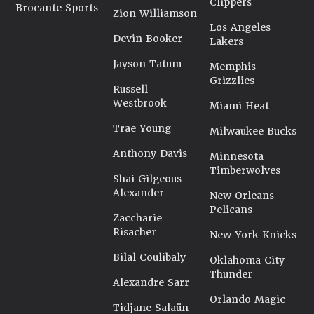
Clippers
Brocante Sports
Zion Williamson
Los Angeles
Devin Booker
Lakers
Jayson Tatum
Memphis
Grizzlies
Russell
Westbrook
Miami Heat
Trae Young
Milwaukee Bucks
Anthony Davis
Minnesota
Timberwolves
Shai Gilgeous-
Alexander
New Orleans
Pelicans
Zaccharie
Risacher
New York Knicks
Bilal Coulibaly
Oklahoma City
Thunder
Alexandre Sarr
Orlando Magic
Tidjane Salaün