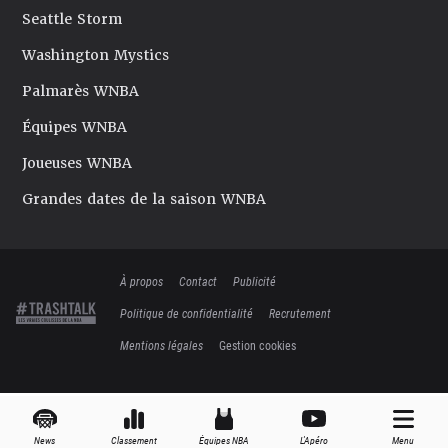
Seattle Storm
Washington Mystics
Palmarès WNBA
Équipes WNBA
Joueuses WNBA
Grandes dates de la saison WNBA
À propos
Contact
Publicité
Politique de confidentialité
Recrutement
Mentions légales
Gestion cookies
News
Classement
Équipes NBA
L'Apéro
Menu