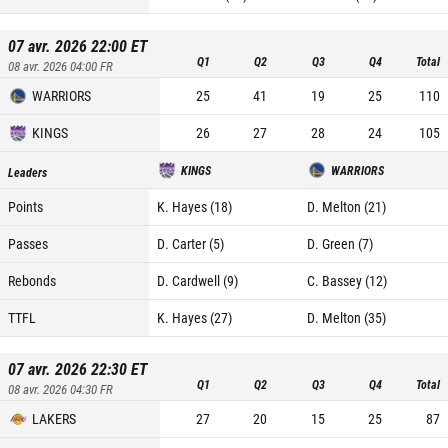
07 avr. 2026 22:00
ET
Q1
Q2
Q3
Q4
Total
08 avr. 2026 04:00
FR
WARRIORS
25
41
19
25
110
KINGS
26
27
28
24
105
KINGS
WARRIORS
Leaders
Points
K. Hayes (18)
D. Melton (21)
Passes
D. Carter (5)
D. Green (7)
Rebonds
D. Cardwell (9)
C. Bassey (12)
TTFL
K. Hayes (27)
D. Melton (35)
07 avr. 2026 22:30
ET
Q1
Q2
Q3
Q4
Total
08 avr. 2026 04:30
FR
LAKERS
27
20
15
25
87