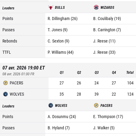
BULLS
WIZARDS
Leaders
Points
R. Dillingham (26)
B. Coulibaly (19)
Passes
T. Jones (9)
B. Carrington (7)
Rebonds
C. Sexton (9)
J. Reese (11)
TTFL
P. Williams (44)
J. Reese (33)
07 avr. 2026 19:00
ET
Q1
Q2
Q3
Q4
Total
08 avr. 2026 01:00
FR
PACERS
27
26
24
27
104
WOLVES
35
28
39
22
124
WOLVES
PACERS
Leaders
Points
A. Dosunmu (24)
E. Thompson (17)
Passes
B. Hyland (7)
J. Walker (5)