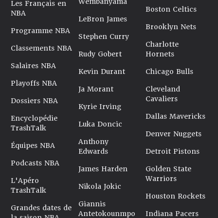
Wembanyama
Les Français en
Boston Celtics
NBA
LeBron James
Brooklyn Nets
Programme NBA
Stephen Curry
Charlotte
Classements NBA
Rudy Gobert
Hornets
Salaires NBA
Kevin Durant
Chicago Bulls
Playoffs NBA
Ja Morant
Cleveland
Cavaliers
Dossiers NBA
Kyrie Irving
Dallas Mavericks
Encyclopédie
Luka Doncic
TrashTalk
Denver Nuggets
Anthony
Équipes NBA
Edwards
Detroit Pistons
Podcasts NBA
James Harden
Golden State
Warriors
L'Apéro
Nikola Jokic
TrashTalk
Houston Rockets
Giannis
Grandes dates de
Antetokounmpo
Indiana Pacers
la saison NBA