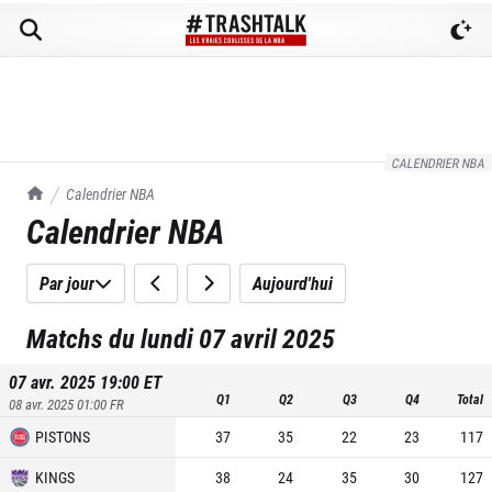
CALENDRIER NBA
TrashTalk Actu NBA
Calendrier NBA
Calendrier NBA
Par jour
Aujourd'hui
Matchs du lundi 07 avril 2025
07 avr. 2025 19:00
ET
Q1
Q2
Q3
Q4
Total
08 avr. 2025 01:00
FR
PISTONS
37
35
22
23
117
KINGS
38
24
35
30
127