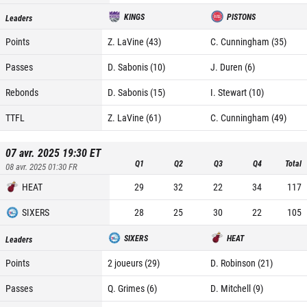
KINGS
PISTONS
Leaders
Points
Z. LaVine (43)
C. Cunningham (35)
Passes
D. Sabonis (10)
J. Duren (6)
Rebonds
D. Sabonis (15)
I. Stewart (10)
TTFL
Z. LaVine (61)
C. Cunningham (49)
07 avr. 2025 19:30
ET
Q1
Q2
Q3
Q4
Total
08 avr. 2025 01:30
FR
HEAT
29
32
22
34
117
SIXERS
28
25
30
22
105
SIXERS
HEAT
Leaders
Points
2 joueurs (29)
D. Robinson (21)
Passes
Q. Grimes (6)
D. Mitchell (9)