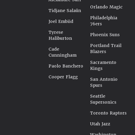
Orlando Magic
Tidjane Salaün
Philadelphia
Joel Embiid
76ers
Tyrese
Phoenix Suns
Haliburton
Portland Trail
Cade
Blazers
Cunningham
Sacramento
Paolo Banchero
Kings
Cooper Flagg
San Antonio
Spurs
Seattle
Supersonics
Toronto Raptors
Utah Jazz
Washington