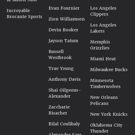
Evan Fournier
Los Angeles
Incroyable
Clippers
Brocante Sports
Zion Williamson
Los Angeles
Devin Booker
Lakers
Jayson Tatum
Memphis
Grizzlies
Russell
Westbrook
Miami Heat
Trae Young
Milwaukee Bucks
Anthony Davis
Minnesota
Timberwolves
Shai Gilgeous-
Alexander
New Orleans
Pelicans
Zaccharie
Risacher
New York Knicks
Bilal Coulibaly
Oklahoma City
Thunder
Alexandre Sarr