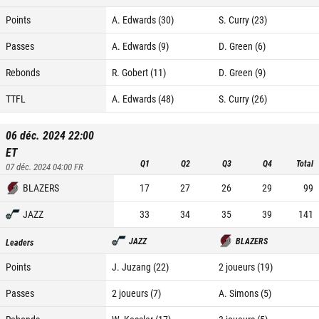
Points
A. Edwards (30)
S. Curry (23)
Passes
A. Edwards (9)
D. Green (6)
Rebonds
R. Gobert (11)
D. Green (9)
TTFL
A. Edwards (48)
S. Curry (26)
06 déc. 2024 22:00
ET
Q1
Q2
Q3
Q4
Total
07 déc. 2024 04:00
FR
BLAZERS
17
27
26
29
99
JAZZ
33
34
35
39
141
JAZZ
BLAZERS
Leaders
Points
J. Juzang (22)
2 joueurs (19)
Passes
2 joueurs (7)
A. Simons (5)