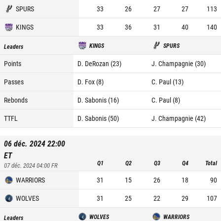
SPURS
33
26
27
27
113
KINGS
33
36
31
40
140
KINGS
SPURS
Leaders
Points
D. DeRozan (23)
J. Champagnie (30)
Passes
D. Fox (8)
C. Paul (13)
Rebonds
D. Sabonis (16)
C. Paul (8)
TTFL
D. Sabonis (50)
J. Champagnie (42)
06 déc. 2024 22:00
ET
Q1
Q2
Q3
Q4
Total
07 déc. 2024 04:00
FR
WARRIORS
31
15
26
18
90
WOLVES
31
25
22
29
107
WOLVES
WARRIORS
Leaders