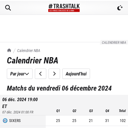
CALENDRIER NBA
TrashTalk Actu NBA
Calendrier NBA
Calendrier NBA
Par jour
Aujourd'hui
Matchs du vendredi 06 décembre 2024
06 déc. 2024 19:00
ET
Q1
Q2
Q3
Q4
Total
07 déc. 2024 01:00
FR
SIXERS
25
25
21
31
102