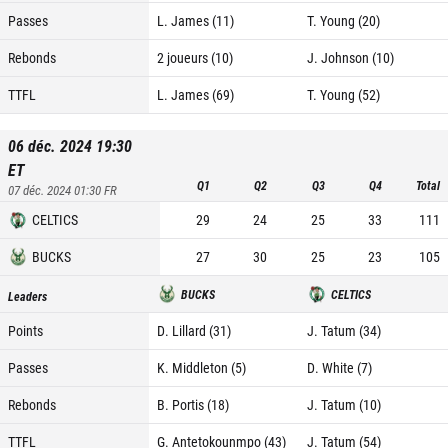
Passes
L. James (11)
T. Young (20)
Rebonds
2 joueurs (10)
J. Johnson (10)
TTFL
L. James (69)
T. Young (52)
06 déc. 2024 19:30
ET
Q1
Q2
Q3
Q4
Total
07 déc. 2024 01:30
FR
CELTICS
29
24
25
33
111
BUCKS
27
30
25
23
105
BUCKS
CELTICS
Leaders
Points
D. Lillard (31)
J. Tatum (34)
Passes
K. Middleton (5)
D. White (7)
Rebonds
B. Portis (18)
J. Tatum (10)
TTFL
G. Antetokounmpo (43)
J. Tatum (54)