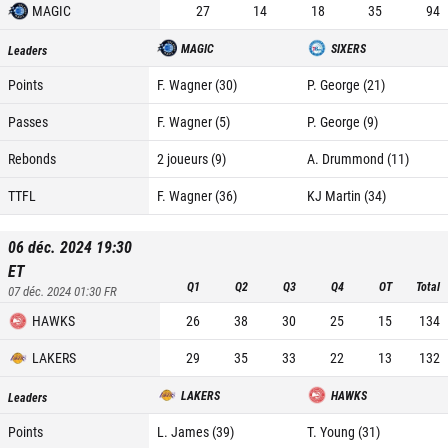
MAGIC
27
14
18
35
94
MAGIC
SIXERS
Leaders
Points
F. Wagner (30)
P. George (21)
Passes
F. Wagner (5)
P. George (9)
Rebonds
2 joueurs (9)
A. Drummond (11)
TTFL
F. Wagner (36)
KJ Martin (34)
06 déc. 2024 19:30
ET
Q1
Q2
Q3
Q4
OT
Total
07 déc. 2024 01:30
FR
HAWKS
26
38
30
25
15
134
LAKERS
29
35
33
22
13
132
LAKERS
HAWKS
Leaders
Points
L. James (39)
T. Young (31)