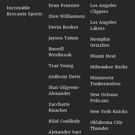
Evan Fournier
Los Angeles
Incroyable
Clippers
Brocante Sports
Zion Williamson
Los Angeles
Devin Booker
Lakers
Jayson Tatum
Memphis
Grizzlies
Russell
Westbrook
Miami Heat
Trae Young
Milwaukee Bucks
Anthony Davis
Minnesota
Timberwolves
Shai Gilgeous-
Alexander
New Orleans
Pelicans
Zaccharie
Risacher
New York Knicks
Bilal Coulibaly
Oklahoma City
Thunder
Alexandre Sarr