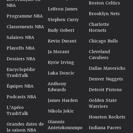
Boston Celtics
NBA
LeBron James
Brooklyn Nets
Programme NBA
Stephen Curry
Charlotte
Classements NBA
Rudy Gobert
Hornets
Salaires NBA
Kevin Durant
Chicago Bulls
Playoffs NBA
Ja Morant
Cleveland
Cavaliers
Dossiers NBA
Kyrie Irving
Dallas Mavericks
Encyclopédie
Luka Doncic
TrashTalk
Denver Nuggets
Anthony
Équipes NBA
Edwards
Detroit Pistons
Podcasts NBA
James Harden
Golden State
Warriors
L'Apéro
Nikola Jokic
TrashTalk
Houston Rockets
Giannis
Grandes dates de
Antetokounmpo
Indiana Pacers
la saison NBA