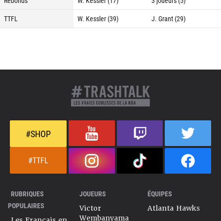
Rebonds
W. Kessler (17)
3 joueurs (5)
TTFL
W. Kessler (39)
J. Grant (29)
#SHOP
#TTFL
RUBRIQUES
JOUEURS
ÉQUIPES
POPULAIRES
Victor
Atlanta Hawks
Wembanyama
Les Français en