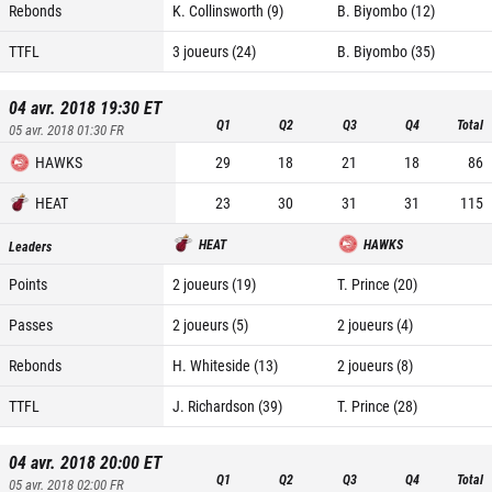
Rebonds
K. Collinsworth (9)
B. Biyombo (12)
TTFL
3 joueurs (24)
B. Biyombo (35)
04 avr. 2018 19:30
ET
Q1
Q2
Q3
Q4
Total
05 avr. 2018 01:30
FR
HAWKS
29
18
21
18
86
HEAT
23
30
31
31
115
HEAT
HAWKS
Leaders
Points
2 joueurs (19)
T. Prince (20)
Passes
2 joueurs (5)
2 joueurs (4)
Rebonds
H. Whiteside (13)
2 joueurs (8)
TTFL
J. Richardson (39)
T. Prince (28)
04 avr. 2018 20:00
ET
Q1
Q2
Q3
Q4
Total
05 avr. 2018 02:00
FR