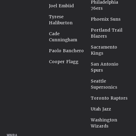
Philadelphia
Joel Embiid
76ers
Tyrese
Phoenix Suns
Haliburton
Portland Trail
Cade
Blazers
Cunningham
Sacramento
Paolo Banchero
Kings
Cooper Flagg
San Antonio
Spurs
Seattle
Supersonics
Toronto Raptors
Utah Jazz
Washington
Wizards
WNBA