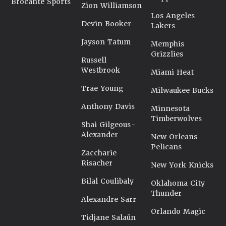
Brocante Sports
Zion Williamson
Los Angeles
Devin Booker
Lakers
Jayson Tatum
Memphis
Grizzlies
Russell
Westbrook
Miami Heat
Trae Young
Milwaukee Bucks
Anthony Davis
Minnesota
Timberwolves
Shai Gilgeous-
Alexander
New Orleans
Pelicans
Zaccharie
Risacher
New York Knicks
Bilal Coulibaly
Oklahoma City
Thunder
Alexandre Sarr
Orlando Magic
Tidjane Salaün