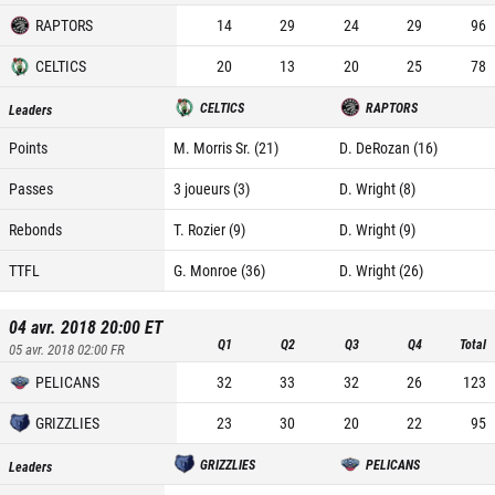
RAPTORS
14
29
24
29
96
CELTICS
20
13
20
25
78
CELTICS
RAPTORS
Leaders
Points
M. Morris Sr. (21)
D. DeRozan (16)
Passes
3 joueurs (3)
D. Wright (8)
Rebonds
T. Rozier (9)
D. Wright (9)
TTFL
G. Monroe (36)
D. Wright (26)
04 avr. 2018 20:00
ET
Q1
Q2
Q3
Q4
Total
05 avr. 2018 02:00
FR
PELICANS
32
33
32
26
123
GRIZZLIES
23
30
20
22
95
GRIZZLIES
PELICANS
Leaders