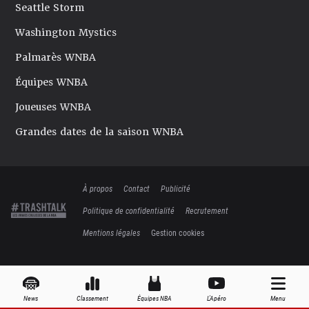
Seattle Storm
Washington Mystics
Palmarès WNBA
Équipes WNBA
Joueuses WNBA
Grandes dates de la saison WNBA
À propos
Contact
Publicité
Politique de confidentialité
Recrutement
Mentions légales
Gestion cookies
News
Classement
Équipes NBA
L'Apéro
Menu