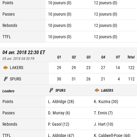
Points
10 joueurs (0)
12 joueurs (0)
Passes
10 joueurs (0)
12 joueurs (0)
Rebonds
10 joueurs (0)
12 joueurs (0)
TTFL
10 joueurs (0)
12 joueurs (0)
04 avr. 2018 22:30
ET
Q1
Q2
Q3
Q4
OT
Total
05 avr. 2018 04:30
FR
LAKERS
29
29
23
27
14
122
SPURS
30
31
26
21
4
112
SPURS
LAKERS
Leaders
Points
L. Aldridge (28)
K. Kuzma (30)
Passes
D. Murray (6)
T. Ennis (7)
Rebonds
P. Gasol (12)
J. Hart (10)
TTFL
L. Aldridge (47)
K. Caldwell-Pope (44)