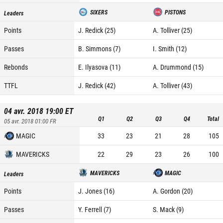
SIXERS
PISTONS
Leaders
Points
J. Redick (25)
A. Tolliver (25)
Passes
B. Simmons (7)
I. Smith (12)
Rebonds
E. Ilyasova (11)
A. Drummond (15)
TTFL
J. Redick (42)
A. Tolliver (43)
04 avr. 2018 19:00
ET
Q1
Q2
Q3
Q4
Total
05 avr. 2018 01:00
FR
MAGIC
33
23
21
28
105
MAVERICKS
22
29
23
26
100
MAVERICKS
MAGIC
Leaders
Points
J. Jones (16)
A. Gordon (20)
Passes
Y. Ferrell (7)
S. Mack (9)