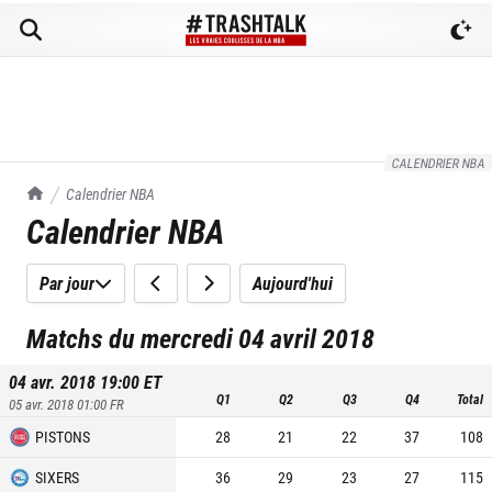
CALENDRIER NBA
TrashTalk Actu NBA
Calendrier NBA
Calendrier NBA
Par jour
Aujourd'hui
Matchs du mercredi 04 avril 2018
04 avr. 2018 19:00
ET
Q1
Q2
Q3
Q4
Total
05 avr. 2018 01:00
FR
PISTONS
28
21
22
37
108
SIXERS
36
29
23
27
115