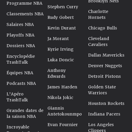
Brooklyn Nets
Programme NBA
Stephen Curry
Charlotte
Classements NBA
Rudy Gobert
Hornets
Salaires NBA
Kevin Durant
Chicago Bulls
Playoffs NBA
Ja Morant
Cleveland
Cavaliers
Dossiers NBA
Kyrie Irving
Dallas Mavericks
Encyclopédie
Luka Doncic
TrashTalk
Denver Nuggets
Anthony
Équipes NBA
Edwards
Detroit Pistons
Podcasts NBA
James Harden
Golden State
Warriors
L'Apéro
Nikola Jokic
TrashTalk
Houston Rockets
Giannis
Grandes dates de
Antetokounmpo
Indiana Pacers
la saison NBA
Evan Fournier
Los Angeles
Incroyable
Clippers