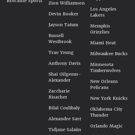
Brocante Sports
Zion Williamson
Los Angeles
Devin Booker
Lakers
Jayson Tatum
Memphis
Grizzlies
Russell
Westbrook
Miami Heat
Trae Young
Milwaukee Bucks
Anthony Davis
Minnesota
Timberwolves
Shai Gilgeous-
Alexander
New Orleans
Pelicans
Zaccharie
Risacher
New York Knicks
Bilal Coulibaly
Oklahoma City
Thunder
Alexandre Sarr
Orlando Magic
Tidjane Salaün