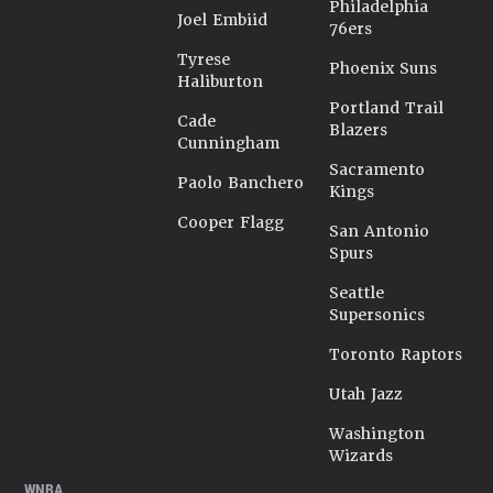
Philadelphia
Joel Embiid
76ers
Tyrese
Phoenix Suns
Haliburton
Portland Trail
Cade
Blazers
Cunningham
Sacramento
Paolo Banchero
Kings
Cooper Flagg
San Antonio
Spurs
Seattle
Supersonics
Toronto Raptors
Utah Jazz
Washington
Wizards
WNBA