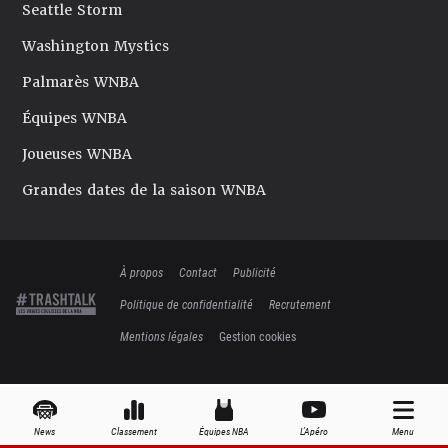
Seattle Storm
Washington Mystics
Palmarès WNBA
Équipes WNBA
Joueuses WNBA
Grandes dates de la saison WNBA
À propos
Contact
Publicité
Politique de confidentialité
Recrutement
Mentions légales
Gestion cookies
News
Classement
Équipes NBA
L'Apéro
Menu