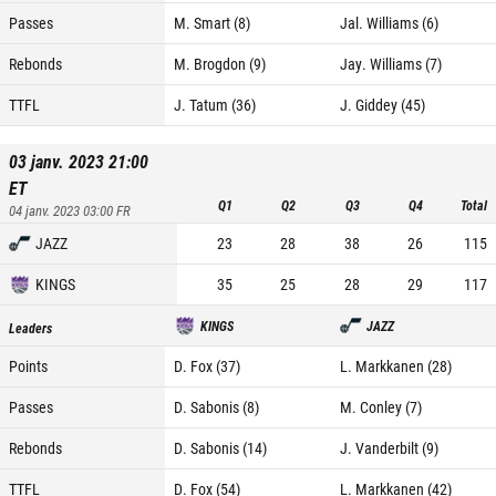
Passes
M. Smart (8)
Jal. Williams (6)
Rebonds
M. Brogdon (9)
Jay. Williams (7)
TTFL
J. Tatum (36)
J. Giddey (45)
03 janv. 2023 21:00
ET
Q1
Q2
Q3
Q4
Total
04 janv. 2023 03:00
FR
JAZZ
23
28
38
26
115
KINGS
35
25
28
29
117
KINGS
JAZZ
Leaders
Points
D. Fox (37)
L. Markkanen (28)
Passes
D. Sabonis (8)
M. Conley (7)
Rebonds
D. Sabonis (14)
J. Vanderbilt (9)
TTFL
D. Fox (54)
L. Markkanen (42)