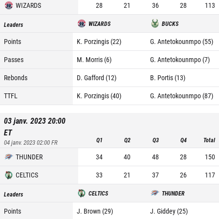
WIZARDS
28
21
36
28
113
WIZARDS
BUCKS
Leaders
Points
K. Porzingis (22)
G. Antetokounmpo (55)
Passes
M. Morris (6)
G. Antetokounmpo (7)
Rebonds
D. Gafford (12)
B. Portis (13)
TTFL
K. Porzingis (40)
G. Antetokounmpo (87)
03 janv. 2023 20:00
ET
Q1
Q2
Q3
Q4
Total
04 janv. 2023 02:00
FR
THUNDER
34
40
48
28
150
CELTICS
33
21
37
26
117
CELTICS
THUNDER
Leaders
Points
J. Brown (29)
J. Giddey (25)