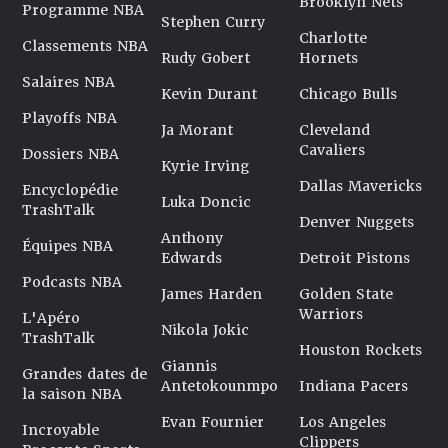
Brooklyn Nets
Programme NBA
Stephen Curry
Charlotte
Classements NBA
Rudy Gobert
Hornets
Salaires NBA
Kevin Durant
Chicago Bulls
Playoffs NBA
Ja Morant
Cleveland
Cavaliers
Dossiers NBA
Kyrie Irving
Dallas Mavericks
Encyclopédie
Luka Doncic
TrashTalk
Denver Nuggets
Anthony
Équipes NBA
Edwards
Detroit Pistons
Podcasts NBA
James Harden
Golden State
Warriors
L'Apéro
Nikola Jokic
TrashTalk
Houston Rockets
Giannis
Grandes dates de
Antetokounmpo
Indiana Pacers
la saison NBA
Evan Fournier
Los Angeles
Incroyable
Clippers