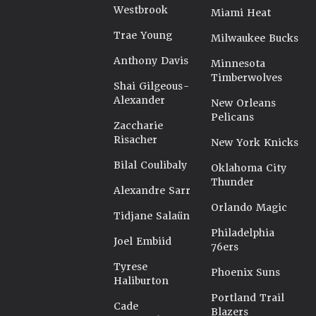
Westbrook
Miami Heat
Trae Young
Milwaukee Bucks
Anthony Davis
Minnesota
Timberwolves
Shai Gilgeous-
Alexander
New Orleans
Pelicans
Zaccharie
Risacher
New York Knicks
Bilal Coulibaly
Oklahoma City
Thunder
Alexandre Sarr
Orlando Magic
Tidjane Salaün
Philadelphia
Joel Embiid
76ers
Tyrese
Phoenix Suns
Haliburton
Portland Trail
Cade
Blazers