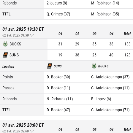
Rebonds
2 joueurs (8)
M. Robinson (14)
TTFL
Q. Grimes (37)
M. Robinson (35)
01 avr. 2025 19:30
ET
Q1
Q2
Q3
Q4
Total
02 avr. 2025 01:30
FR
BUCKS
31
29
35
38
133
SUNS
19
38
26
40
123
SUNS
BUCKS
Leaders
Points
D. Booker (39)
G. Antetokounmpo (37)
Passes
D. Booker (11)
G. Antetokounmpo (11)
Rebonds
N. Richards (11)
B. Lopez (6)
TTFL
D. Booker (47)
G. Antetokounmpo (71)
01 avr. 2025 20:00
ET
Q1
Q2
Q3
Q4
Total
02 avr. 2025 02:00
FR