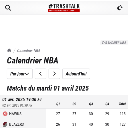
CALENDRIER NBA
TrashTalk Actu NBA
Calendrier NBA
Calendrier NBA
Par jour
Aujourd'hui
Matchs du mardi 01 avril 2025
01 avr. 2025 19:30
ET
Q1
Q2
Q3
Q4
Total
02 avr. 2025 01:30
FR
HAWKS
27
27
30
29
113
BLAZERS
26
31
40
30
127