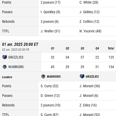
Points
2 joueurs (17)
C. White (28)
Passes
I. Quickley (9)
J. Giddey (12)
Rebonds
2 joueurs (6)
Z. Collins (12)
TTFL
J. Walter (31)
N. Vucevic (48)
01 avr. 2025 20:00
ET
Q1
Q2
Q3
Q4
Total
02 avr. 2025 02:00
FR
GRIZZLIES
32
34
37
22
125
WARRIORS
45
29
29
31
134
WARRIORS
GRIZZLIES
Leaders
Points
S. Curry (52)
J. Morant (36)
Passes
D. Green (12)
J. Morant (6)
Rebonds
2 joueurs (10)
Z. Edey (16)
TTFL
S. Curry (87)
J. Morant (52)