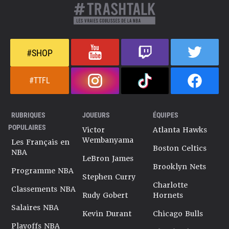
#SHOP
#TTFL
RUBRIQUES
JOUEURS
ÉQUIPES
POPULAIRES
Victor
Atlanta Hawks
Wembanyama
Les Français en
Boston Celtics
NBA
LeBron James
Brooklyn Nets
Programme NBA
Stephen Curry
Charlotte
Classements NBA
Rudy Gobert
Hornets
Salaires NBA
Kevin Durant
Chicago Bulls
Playoffs NBA