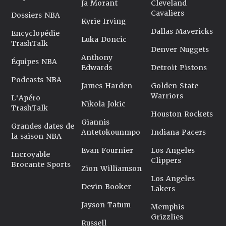
Ja Morant
Cleveland
Cavaliers
Dossiers NBA
Kyrie Irving
Dallas Mavericks
Encyclopédie
Luka Doncic
TrashTalk
Denver Nuggets
Anthony
Équipes NBA
Edwards
Detroit Pistons
Podcasts NBA
James Harden
Golden State
Warriors
L'Apéro
Nikola Jokic
TrashTalk
Houston Rockets
Giannis
Grandes dates de
Antetokounmpo
Indiana Pacers
la saison NBA
Evan Fournier
Los Angeles
Incroyable
Clippers
Brocante Sports
Zion Williamson
Los Angeles
Devin Booker
Lakers
Jayson Tatum
Memphis
Grizzlies
Russell