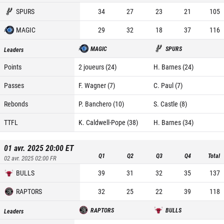
SPURS
34
27
23
21
105
MAGIC
29
32
18
37
116
MAGIC
SPURS
Leaders
Points
2 joueurs (24)
H. Barnes (24)
Passes
F. Wagner (7)
C. Paul (7)
Rebonds
P. Banchero (10)
S. Castle (8)
TTFL
K. Caldwell-Pope (38)
H. Barnes (34)
01 avr. 2025 20:00
ET
Q1
Q2
Q3
Q4
Total
02 avr. 2025 02:00
FR
BULLS
39
31
32
35
137
RAPTORS
32
25
22
39
118
RAPTORS
BULLS
Leaders