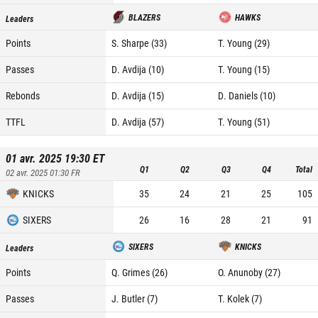
BLAZERS
HAWKS
Leaders
Points
S. Sharpe (33)
T. Young (29)
Passes
D. Avdija (10)
T. Young (15)
Rebonds
D. Avdija (15)
D. Daniels (10)
TTFL
D. Avdija (57)
T. Young (51)
01 avr. 2025 19:30
ET
Q1
Q2
Q3
Q4
Total
02 avr. 2025 01:30
FR
KNICKS
35
24
21
25
105
SIXERS
26
16
28
21
91
SIXERS
KNICKS
Leaders
Points
Q. Grimes (26)
O. Anunoby (27)
Passes
J. Butler (7)
T. Kolek (7)