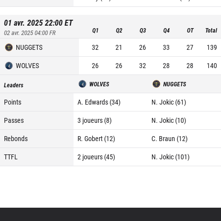
01 avr. 2025 22:00
ET
Q1
Q2
Q3
Q4
OT
Total
02 avr. 2025 04:00
FR
NUGGETS
32
21
26
33
27
139
WOLVES
26
26
32
28
28
140
WOLVES
NUGGETS
Leaders
Points
A. Edwards (34)
N. Jokic (61)
Passes
3 joueurs (8)
N. Jokic (10)
Rebonds
R. Gobert (12)
C. Braun (12)
TTFL
2 joueurs (45)
N. Jokic (101)