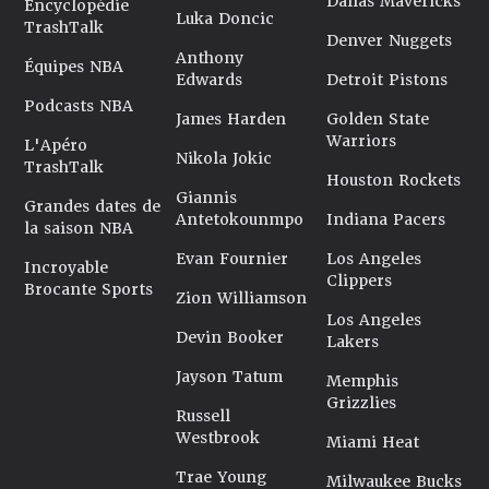
Dallas Mavericks
Encyclopédie
Luka Doncic
TrashTalk
Denver Nuggets
Anthony
Équipes NBA
Edwards
Detroit Pistons
Podcasts NBA
James Harden
Golden State
Warriors
L'Apéro
Nikola Jokic
TrashTalk
Houston Rockets
Giannis
Grandes dates de
Antetokounmpo
Indiana Pacers
la saison NBA
Evan Fournier
Los Angeles
Incroyable
Clippers
Brocante Sports
Zion Williamson
Los Angeles
Devin Booker
Lakers
Jayson Tatum
Memphis
Grizzlies
Russell
Westbrook
Miami Heat
Trae Young
Milwaukee Bucks