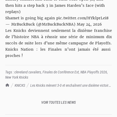
then hits a step back 3 in James Harden’s face (with
replays)
Shamet is going big again
pic.twitter.com/HYklprLei8
— MrBuckBuck (@MrBuckBuckNBA)
May 24, 2026
Les Knicks deviennent seulement la dixième franchise
de l’histoire NBA à réussir une série de minimum dix
succès de suite lors d’une même campagne de Playoffs.
Knicks Nation : les Finales n’ont jamais été aussi
proches !
Tags :
cleveland cavaliers
,
Finales de Conférence Est
,
NBA Playoffs 2026
,
New York Knicks
TrashTalk Actu NBA
KNICKS
Les Knicks mènent 3-0 et enchaînent une dixième victoire
de suite (121-108) !
VOIR TOUTES LES NEWS