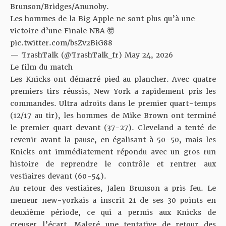
Brunson/Bridges/Anunoby.
Les hommes de la Big Apple ne sont plus qu’à une
victoire d’une Finale NBA 🤯
pic.twitter.com/bsZv2BiG88
— TrashTalk (@TrashTalk_fr)
May 24, 2026
Le film du match
Les Knicks ont démarré pied au plancher. Avec quatre
premiers tirs réussis, New York a rapidement pris les
commandes. Ultra adroits dans le premier quart-temps
(12/17 au tir), les hommes de Mike Brown ont terminé
le premier quart devant (37-27).
Cleveland a tenté de
revenir avant la pause, en égalisant à 50-50, mais les
Knicks ont immédiatement répondu avec un gros run
histoire de reprendre le contrôle et rentrer aux
vestiaires devant (60-54).
Au retour des vestiaires, Jalen Brunson a pris feu. Le
meneur new-yorkais a inscrit 21 de ses 30 points en
deuxième période, ce qui a permis aux Knicks de
creuser l’écart.
Malgré une tentative de retour des