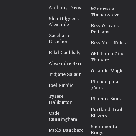
Anthony Davis
Minnesota
Timberwolves
Shai Gilgeous-
Alexander
New Orleans
Pelicans
Zaccharie
Risacher
New York Knicks
Bilal Coulibaly
Oklahoma City
Thunder
Alexandre Sarr
Orlando Magic
Tidjane Salaün
Philadelphia
Joel Embiid
76ers
Tyrese
Phoenix Suns
Haliburton
Portland Trail
Cade
Blazers
Cunningham
Sacramento
Paolo Banchero
Kings