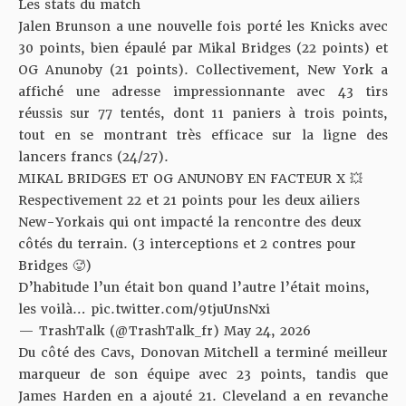
Les stats du match
Jalen Brunson a une nouvelle fois porté les Knicks avec
30 points, bien épaulé par Mikal Bridges (22 points) et
OG Anunoby (21 points). Collectivement, New York a
affiché une adresse impressionnante avec 43 tirs
réussis sur 77 tentés, dont 11 paniers à trois points,
tout en se montrant très efficace sur la ligne des
lancers francs (24/27).
MIKAL BRIDGES ET OG ANUNOBY EN FACTEUR X 💥
Respectivement 22 et 21 points pour les deux ailiers
New-Yorkais qui ont impacté la rencontre des deux
côtés du terrain. (3 interceptions et 2 contres pour
Bridges 🥵)
D’habitude l’un était bon quand l’autre l’était moins,
les voilà…
pic.twitter.com/9tjuUnsNxi
— TrashTalk (@TrashTalk_fr)
May 24, 2026
Du côté des Cavs, Donovan Mitchell a terminé meilleur
marqueur de son équipe avec 23 points, tandis que
James Harden en a ajouté 21. Cleveland a en revanche