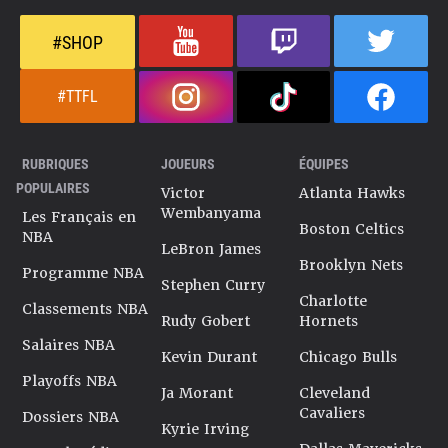
#SHOP
#TTFL
RUBRIQUES
JOUEURS
ÉQUIPES
POPULAIRES
Victor
Atlanta Hawks
Wembanyama
Les Français en
Boston Celtics
NBA
LeBron James
Brooklyn Nets
Programme NBA
Stephen Curry
Charlotte
Classements NBA
Rudy Gobert
Hornets
Salaires NBA
Kevin Durant
Chicago Bulls
Playoffs NBA
Ja Morant
Cleveland
Cavaliers
Dossiers NBA
Kyrie Irving