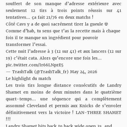
souffert de son manque d’adresse extérieure avec
seulement 12 tirs à trois points réussis sur 41
tentatives… ça fait 21/76 en deux matchs !
Côté Cavs y a de quoi sacrément tirer la gueule 💀
Comme d’hab, tu sens que t’as la recette mais à chaque
fois il te manque un ingrédient pour pouvoir
transformer l’essai.
Cette nuit l’adresse à 3 (12 sur 41) et aux lancers (12 sur
19) c’était cata. Alors qu’encore une fois les…
pic.twitter.com/Ir66LNpzE5
— TrashTalk (@TrashTalk_fr)
May 24, 2026
Le highlight du match
Les trois tirs longue distance consécutifs de Landry
Shamet en moins de deux minutes dans le quatrième
quart-temps… une séquence qui a complètement
assommé Cleveland et permis aux Knicks de s’envoler
définitivement vers la victoire ! LAN-THREE SHAMET
!!!
Landry Shamet hits back to back wide open 3s, and