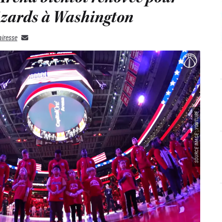
izards à Washington
airesse
SOURCE IMAGE : YOUTUBE