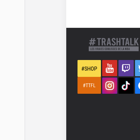
#SHOP
#TTFL