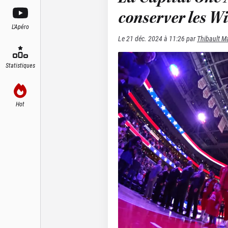
conserver les W
L'Apéro
Le
21 déc. 2024 à 11:26
par
Thibault M
Statistiques
Hot