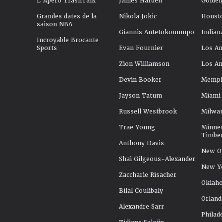
L'Apéro TrashTalk
James Harden
Golden
Grandes dates de la
Nikola Jokic
Houst
saison NBA
Giannis Antetokounmpo
Indian
Incroyable Brocante
Sports
Evan Fournier
Los An
Zion Williamson
Los An
Devin Booker
Memphi
Jayson Tatum
Miami
Russell Westbrook
Milwa
Trae Young
Minne
Timbe
Anthony Davis
New Or
Shai Gilgeous-Alexander
New Y
Zaccharie Risacher
Oklah
Bilal Coulibaly
Orland
Alexandre Sarr
Philad