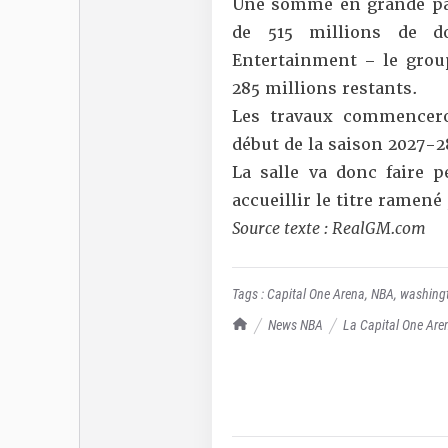
Une somme en grande part
de 515 millions de d
Entertainment – le group
285 millions restants.
Les travaux commencero
début de la saison 2027-2
La salle va donc faire 
accueillir le titre ramené
Source texte : RealGM.com
Tags :
Capital One Arena
,
NBA
,
washing
TrashTalk Actu NBA
News NBA
La Capital One Are