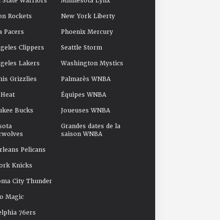
 State Warriors
Minnesota Lynx
on Rockets
New York Liberty
a Pacers
Phoenix Mercury
geles Clippers
Seattle Storm
geles Lakers
Washington Mystics
s Grizzlies
Palmarès WNBA
 Heat
Équipes WNBA
ukee Bucks
Joueuses WNBA
sota
Grandes dates de la
rwolves
saison WNBA
leans Pelicans
ork Knicks
oma City Thunder
o Magic
elphia 76ers