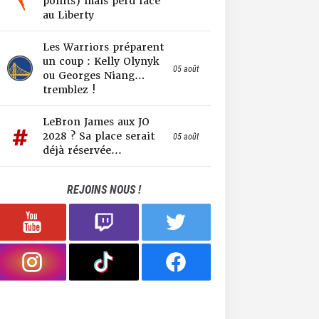
points) mais perd face
au Liberty
Les Warriors préparent
un coup : Kelly Olynyk
05 août
ou Georges Niang…
tremblez !
LeBron James aux JO
2028 ? Sa place serait
05 août
déjà réservée...
REJOINS NOUS !