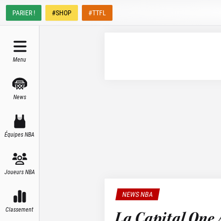
PARIER !
#SHOP
#TTFL
Menu
News
Équipes NBA
Joueurs NBA
NEWS NBA
Classement
La Capital One 