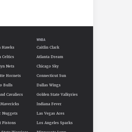
WNBA
a Hawks
Caitlin Clark
 Celtics
Atlanta Dream
yn Nets
Chicago Sky
tte Hornets
Connecticut Sun
o Bulls
Dallas Wings
and Cavaliers
Golden State Valkyries
 Mavericks
Indiana Fever
r Nuggets
Las Vegas Aces
t Pistons
Los Angeles Sparks