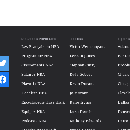
RUBRIQUES POPULAIRES
JOUEURS
ÉQUIPES
Les Français en NBA
Victor Wembanyama
Atlant
Programme NBA
LeBron James
Boston
Classements NBA
Stephen Curry
Brookl
Salaires NBA
Rudy Gobert
Charlo
Playoffs NBA
Kevin Durant
Chicag
Dossiers NBA
Ja Morant
Clevel
Encyclopédie TrashTalk
Kyrie Irving
Dallas
Équipes NBA
Luka Doncic
Denve
Podcasts NBA
Anthony Edwards
Detroi