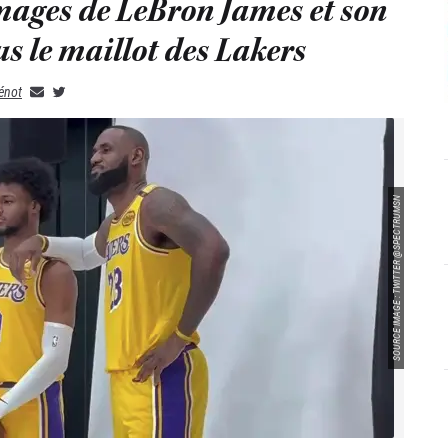
mages de LeBron James et son
us le maillot des Lakers
énot
SOURCE IMAGE : TWITTER @SPECTRUMSN