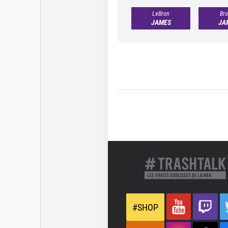
LeBron
Bro
JAMES
JA
#SHOP