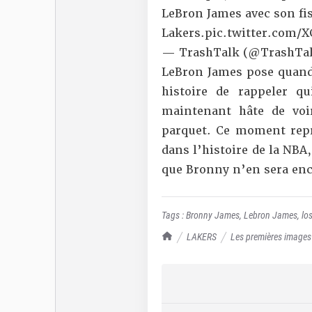
LeBron James avec son fi
Lakers.
pic.twitter.com/
— TrashTalk (@TrashTal
LeBron James pose quand
histoire de rappeler qu
maintenant hâte de vo
parquet. Ce moment repr
dans l’histoire de la NBA
que Bronny n’en sera enc
Tags :
Bronny James
,
Lebron James
,
lo
TrashTalk Actu NBA
LAKERS
Les premières images 