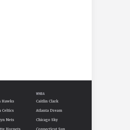
WNBA
a Hawks
Caitlin Clark
 Celtics
Atlanta Dream
yn Nets
Chicago Sky
tte Hornets
Connecticut Sun