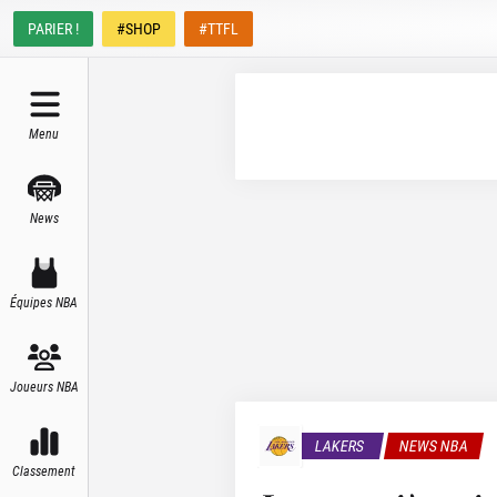
PARIER !
#SHOP
#TTFL
Menu
News
Équipes NBA
Joueurs NBA
LAKERS
NEWS NBA
Classement