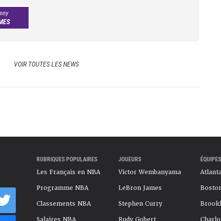
nny
MES
VOIR TOUTES LES NEWS
RUBRIQUES POPULAIRES
JOUEURS
ÉQUIPES
Les Français en NBA
Victor Wembanyama
Atlant
Programme NBA
LeBron James
Boston
Classements NBA
Stephen Curry
Brookl
Salaires NBA
Rudy Gobert
Charlo