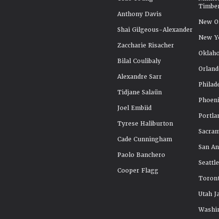
Timbe
Anthony Davis
New Or
Shai Gilgeous-Alexander
New Y
Zaccharie Risacher
Oklah
Bilal Coulibaly
Orland
Alexandre Sarr
Philad
Tidjane Salaün
Phoeni
Joel Embiid
Portla
Tyrese Haliburton
Sacra
Cade Cunningham
San An
Paolo Banchero
Seattl
Cooper Flagg
Toront
Utah J
Washi