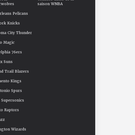
rwolves
saison WNBA
leans Pelicans
ork Knicks
oma City Thunder
o Magic
elphia 76ers
x Suns
nd Trail Blazers
mento Kings
tonio Spurs
e Supersonics
o Raptors
azz
ngton Wizards