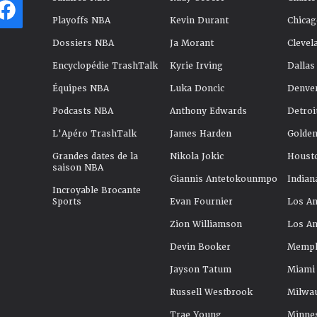
Playoffs NBA
Kevin Durant
Chicag
Dossiers NBA
Ja Morant
Clevel
Encyclopédie TrashTalk
Kyrie Irving
Dallas
Équipes NBA
Luka Doncic
Denve
Podcasts NBA
Anthony Edwards
Detroi
L'Apéro TrashTalk
James Harden
Golden
Grandes dates de la
Nikola Jokic
Houst
saison NBA
Giannis Antetokounmpo
Indian
Incroyable Brocante
Sports
Evan Fournier
Los An
Zion Williamson
Los An
Devin Booker
Memphi
Jayson Tatum
Miami
Russell Westbrook
Milwa
Trae Young
Minne