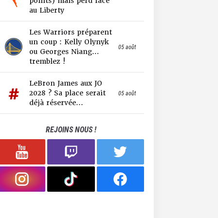
points) mais perd face
au Liberty
Les Warriors préparent
un coup : Kelly Olynyk
05 août
ou Georges Niang…
tremblez !
LeBron James aux JO
2028 ? Sa place serait
05 août
déjà réservée...
REJOINS NOUS !