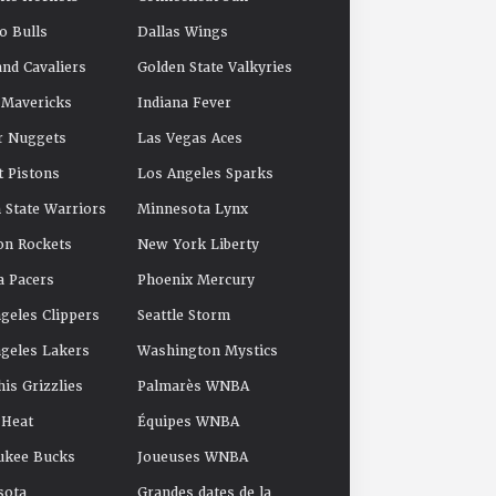
o Bulls
Dallas Wings
and Cavaliers
Golden State Valkyries
 Mavericks
Indiana Fever
r Nuggets
Las Vegas Aces
t Pistons
Los Angeles Sparks
 State Warriors
Minnesota Lynx
on Rockets
New York Liberty
a Pacers
Phoenix Mercury
geles Clippers
Seattle Storm
geles Lakers
Washington Mystics
s Grizzlies
Palmarès WNBA
 Heat
Équipes WNBA
ukee Bucks
Joueuses WNBA
sota
Grandes dates de la