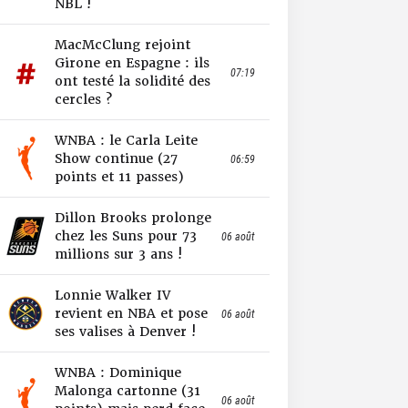
NBL !
MacMcClung rejoint
Girone en Espagne : ils
07:19
ont testé la solidité des
cercles ?
WNBA : le Carla Leite
Show continue (27
06:59
points et 11 passes)
Dillon Brooks prolonge
chez les Suns pour 73
06 août
millions sur 3 ans !
Lonnie Walker IV
revient en NBA et pose
06 août
ses valises à Denver !
WNBA : Dominique
Malonga cartonne (31
06 août