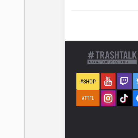
#SHOP
#TTFL