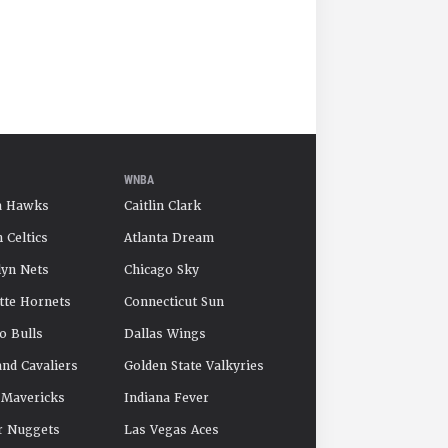
WNBA
a Hawks
Caitlin Clark
 Celtics
Atlanta Dream
yn Nets
Chicago Sky
tte Hornets
Connecticut Sun
o Bulls
Dallas Wings
and Cavaliers
Golden State Valkyries
 Mavericks
Indiana Fever
r Nuggets
Las Vegas Aces