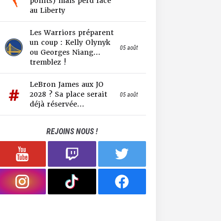
points) mais perd face
au Liberty
Les Warriors préparent
un coup : Kelly Olynyk
05 août
ou Georges Niang…
tremblez !
LeBron James aux JO
2028 ? Sa place serait
05 août
déjà réservée...
REJOINS NOUS !