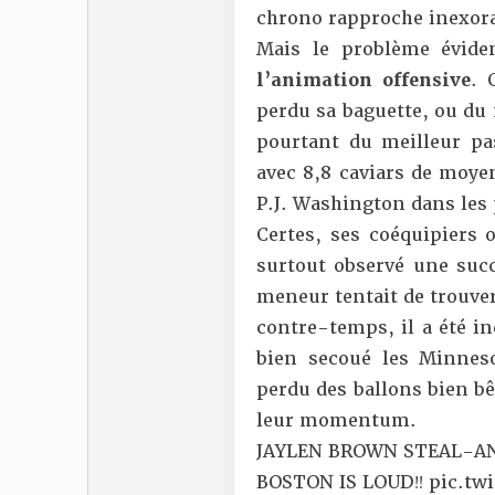
chrono rapproche inexora
Mais le problème évide
l’animation offensive
. 
perdu sa baguette, ou du 
pourtant du meilleur pas
avec 8,8 caviars de moye
P.J. Washington dans les 
Certes, ses coéquipiers 
surtout observé une succ
meneur tentait de trouver 
contre-temps, il a été in
bien secoué les Minnes
perdu des ballons bien bê
leur momentum.
JAYLEN BROWN STEAL-A
BOSTON IS LOUD‼️
pic.tw