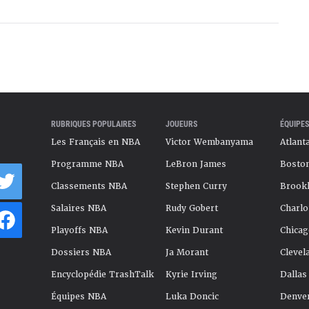
RUBRIQUES POPULAIRES
JOUEURS
ÉQUIPES
Les Français en NBA
Victor Wembanyama
Atlant
Programme NBA
LeBron James
Boston
Classements NBA
Stephen Curry
Brookl
Salaires NBA
Rudy Gobert
Charlo
Playoffs NBA
Kevin Durant
Chicag
Dossiers NBA
Ja Morant
Clevel
Encyclopédie TrashTalk
Kyrie Irving
Dallas
Équipes NBA
Luka Doncic
Denve