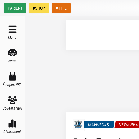
PARIER !
#SHOP
#TTFL
Menu
News
Équipes NBA
Joueurs NBA
MAVERICKS
NEWS NBA
Classement