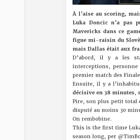
À l’aise au scoring, mais
Luka Doncic n’a pas 
Mavericks
dans ce game 
figue mi-raisin du Slovè
mais Dallas était aux fra
D’abord, il y a les st
interceptions, personne 
premier match des Final
Ensuite, il y a l’inhabit
décisive en 38 minutes
, 
Pire, son plus petit tota
disputé au moins 30 minut
On rembobine.
This is the first time Luk
season long, per
@TimBo