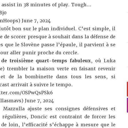
E assist in 38 minutes of play. Tough…
Bj0
onHoops)
June 7, 2024
utôt bon sur le plan individuel. C’est simple, il
le de scorer presque à souhait dans la défense de
s que le Slovène passe l’épaule, il parvient à se
pour aller punir proche du cercle.
 de troisième quart-temps fabuleux
, où Luka
ue) trembler la maison verte en faisant revenir
 et de la bombinette dans tous les sens, si
ast arrivait à suivre le tempo.
itter.com/OSPwQsPSk6
allasmavs)
June 7, 2024
 Mazzulla ajuste ses consignes défensives et
 régulières, Doncic est contraint de forcer les
2 de loin, l’efficacité s’échappe à mesure que le