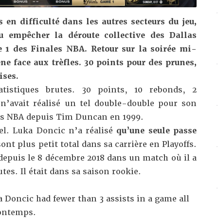
 en difficulté dans les autres secteurs du jeu,
pu empêcher la
déroute collective des Dallas
1 des Finales NBA. Retour sur la soirée mi-
ne face aux trèfles. 30 points pour des prunes,
ises.
atistiques brutes. 30 points, 10 rebonds, 2
n’avait réalisé un tel double-double pour son
es NBA depuis Tim Duncan en 1999.
uel. Luka Doncic n’a réalisé
qu’une seule passe
sont plus petit total dans sa carrière en Playoffs.
l depuis le 8 décembre 2018 dans un match où il a
es. Il était dans sa saison rookie.
a Doncic had fewer than 3 assists in a game all
ntemps
.