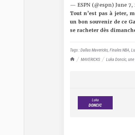
— ESPN (@espn)
June 7,
Tout n’est pas à jeter,
un bon souvenir de ce Ga
se racheter dès dimanch
Tags :
Dallas Mavericks
,
Finales NBA
,
Lu
TrashTalk Actu NBA
MAVERICKS
Luka Doncic, une
Luka
DONCIC