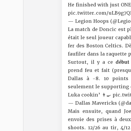
He finished with just ON
pic.twitter.com/uLB9g7Q
— Legion Hoops (@Legi
La match de Doncic est pl
était le seul joueur capab
fer des Boston Celtics. Dè
faufiler dans la raquette 
Surtout, il y a ce
début
prend feu et fait (presq
Dallas à -8. 10 points
seulement le supporting c
Luka cookin’ 👨‍🍳
pic.tw
— Dallas Mavericks (@d
Mais ensuite, quand Joe
envoie des prises à deux
shoots. 12/26 au tir, 4/1