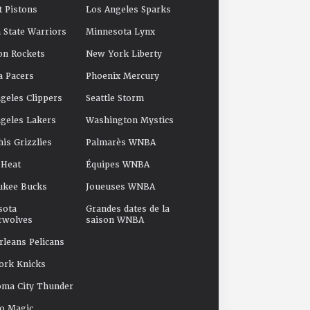
t Pistons
Los Angeles Sparks
 State Warriors
Minnesota Lynx
on Rockets
New York Liberty
a Pacers
Phoenix Mercury
geles Clippers
Seattle Storm
geles Lakers
Washington Mystics
s Grizzlies
Palmarès WNBA
 Heat
Équipes WNBA
ukee Bucks
Joueuses WNBA
sota
Grandes dates de la
rwolves
saison WNBA
leans Pelicans
ork Knicks
oma City Thunder
o Magic