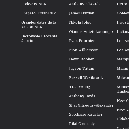
Podcasts NBA
Anthony Edwards
Detroi
L'Apéro TrashTalk
James Harden
Golden
Grandes dates de la
Nikola Jokic
Houst
saison NBA
Giannis Antetokounmpo
Indian
Incroyable Brocante
Sports
Evan Fournier
Los An
Zion Williamson
Los An
Devin Booker
Memphi
Jayson Tatum
Miami
Russell Westbrook
Milwa
Trae Young
Minne
Timbe
Anthony Davis
New Or
Shai Gilgeous-Alexander
New Y
Zaccharie Risacher
Oklah
Bilal Coulibaly
Orland