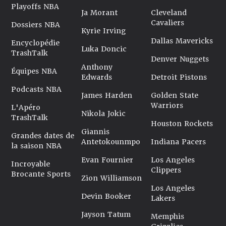
Playoffs NBA
Ja Morant
Cleveland
Cavaliers
Dossiers NBA
Kyrie Irving
Dallas Mavericks
Encyclopédie
Luka Doncic
TrashTalk
Denver Nuggets
Anthony
Équipes NBA
Edwards
Detroit Pistons
Podcasts NBA
James Harden
Golden State
Warriors
L'Apéro
Nikola Jokic
TrashTalk
Houston Rockets
Giannis
Grandes dates de
Antetokounmpo
Indiana Pacers
la saison NBA
Evan Fournier
Los Angeles
Incroyable
Clippers
Brocante Sports
Zion Williamson
Los Angeles
Devin Booker
Lakers
Jayson Tatum
Memphis