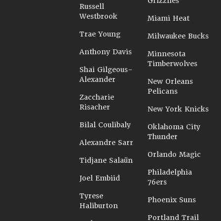
Grizzlies
Russell
Westbrook
Miami Heat
Trae Young
Milwaukee Bucks
Anthony Davis
Minnesota
Timberwolves
Shai Gilgeous-
Alexander
New Orleans
Pelicans
Zaccharie
Risacher
New York Knicks
Bilal Coulibaly
Oklahoma City
Thunder
Alexandre Sarr
Orlando Magic
Tidjane Salaün
Philadelphia
Joel Embiid
76ers
Tyrese
Phoenix Suns
Haliburton
Portland Trail