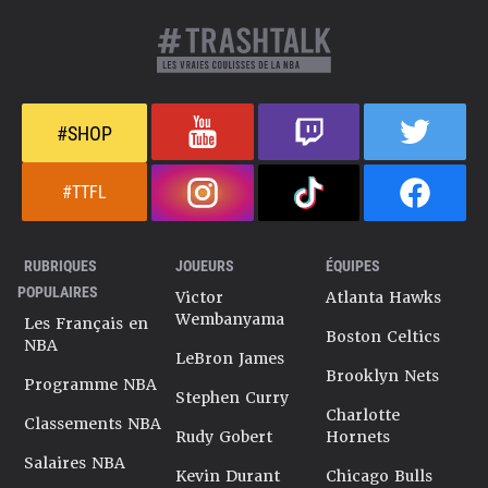
#SHOP
#TTFL
RUBRIQUES
JOUEURS
ÉQUIPES
POPULAIRES
Victor
Atlanta Hawks
Wembanyama
Les Français en
Boston Celtics
NBA
LeBron James
Brooklyn Nets
Programme NBA
Stephen Curry
Charlotte
Classements NBA
Rudy Gobert
Hornets
Salaires NBA
Kevin Durant
Chicago Bulls