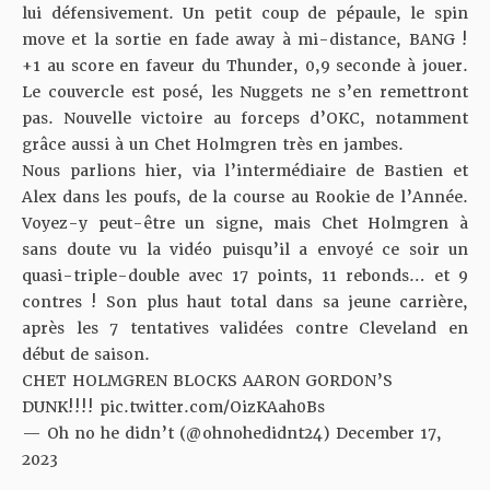
lui défensivement. Un petit coup de pépaule, le spin
move et la sortie en fade away à mi-distance, BANG !
+1 au score en faveur du Thunder, 0,9 seconde à jouer.
Le couvercle est posé, les Nuggets ne s’en remettront
pas. Nouvelle victoire au forceps d’OKC, notamment
grâce aussi à un Chet Holmgren très en jambes.
Nous parlions hier, via l’intermédiaire de Bastien et
Alex dans les poufs, de la course au Rookie de l’Année.
Voyez-y peut-être un signe, mais Chet Holmgren à
sans doute vu la vidéo puisqu’il a envoyé ce soir un
quasi-triple-double avec 17 points, 11 rebonds… et 9
contres ! Son plus haut total dans sa jeune carrière,
après les 7 tentatives validées contre Cleveland en
début de saison.
CHET HOLMGREN BLOCKS AARON GORDON’S
DUNK!!!!
pic.twitter.com/OizKAah0Bs
— Oh no he didn’t (@ohnohedidnt24)
December 17,
2023