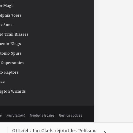
o Magic
elphia 76ers
x Suns
nd Trail Blazers
mento Kings
tonio Spurs
e Supersonics
o Raptors
azz
ngton Wizards
té
Recrutement
Mentions légales
Gestion cookies
Officiel : Ian Clark rejoint les Pelicans