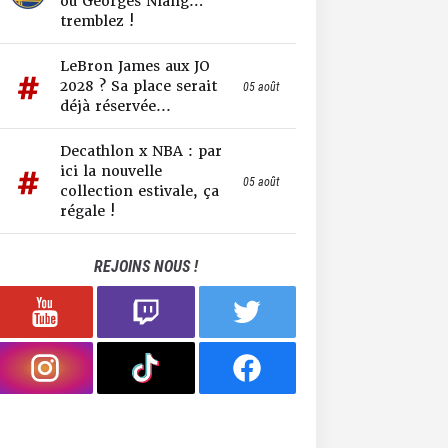
ou Georges Niang…
tremblez !
LeBron James aux JO
2028 ? Sa place serait
05 août
déjà réservée...
Decathlon x NBA : par
ici la nouvelle
05 août
collection estivale, ça
régale !
REJOINS NOUS !