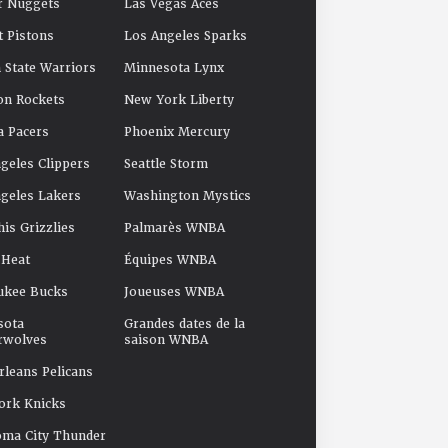
r Nuggets
Las Vegas Aces
t Pistons
Los Angeles Sparks
 State Warriors
Minnesota Lynx
on Rockets
New York Liberty
a Pacers
Phoenix Mercury
geles Clippers
Seattle Storm
geles Lakers
Washington Mystics
s Grizzlies
Palmarès WNBA
 Heat
Équipes WNBA
ukee Bucks
Joueuses WNBA
sota
Grandes dates de la
rwolves
saison WNBA
leans Pelicans
ork Knicks
oma City Thunder