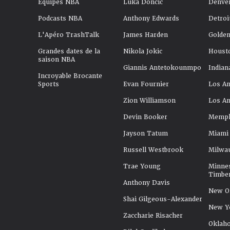
Équipes NBA
Luka Doncic
Denve
Podcasts NBA
Anthony Edwards
Detroi
L'Apéro TrashTalk
James Harden
Golden
Grandes dates de la
Nikola Jokic
Houst
saison NBA
Giannis Antetokounmpo
Indian
Incroyable Brocante
Sports
Evan Fournier
Los An
Zion Williamson
Los An
Devin Booker
Memphi
Jayson Tatum
Miami
Russell Westbrook
Milwa
Trae Young
Minne
Timbe
Anthony Davis
New Or
Shai Gilgeous-Alexander
New Y
Zaccharie Risacher
Oklah