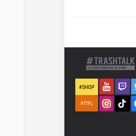
#SHOP
#TTFL