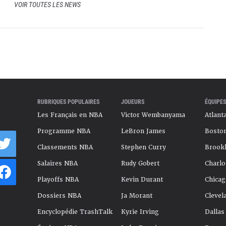
VOIR TOUTES LES NEWS
RUBRIQUES POPULAIRES
JOUEURS
ÉQUIPES
Les Français en NBA
Victor Wembanyama
Atlant
Programme NBA
LeBron James
Boston
Classements NBA
Stephen Curry
Brookl
Salaires NBA
Rudy Gobert
Charlo
Playoffs NBA
Kevin Durant
Chicag
Dossiers NBA
Ja Morant
Clevel
Encyclopédie TrashTalk
Kyrie Irving
Dallas