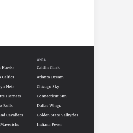
WNBA
a Hawks
Caitlin Clark
 Celtics
Atlanta Dream
yn Nets
Chicago Sky
tte Hornets
Connecticut Sun
o Bulls
Dallas Wings
and Cavaliers
Golden State Valkyries
 Mavericks
Indiana Fever