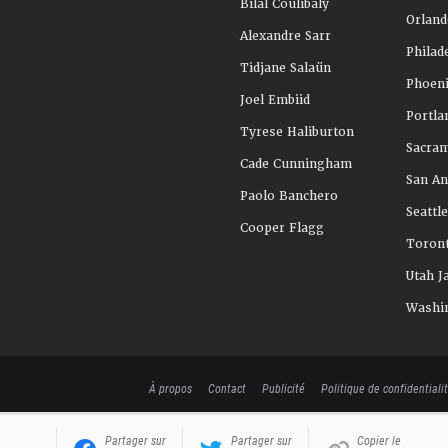
Bilal Coulibaly
Orland
Alexandre Sarr
Philad
Tidjane Salaün
Phoeni
Joel Embiid
Portla
Tyrese Haliburton
Sacra
Cade Cunningham
San An
Paolo Banchero
Seattl
Cooper Flagg
Toront
Utah J
Washi
À propos
Contact
Publicité
Politique de confidentiali
Partager sur
Partager sur
Copier le