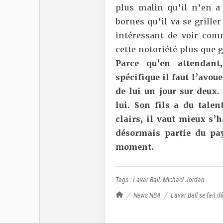
plus malin qu’il n’en a 
bornes qu’il va se grille
intéressant de voir comm
cette notoriété plus que 
Parce qu’en attendan
spécifique il faut l’avou
de lui un jour sur deux.
lui. Son fils a du talen
clairs, il vaut mieux s’h
désormais partie du pa
moment.
Tags :
Lavar Ball
,
Michael Jordan
TrashTalk Actu NBA
News NBA
Lavar Ball se fait 
Baller fonctionne