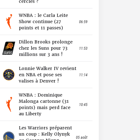
cercles ?
WNBA : le Carla Leite
Show continue (27
06:59
points et 11 passes)
Dillon Brooks prolonge
chez les Suns pour 73
11:53
millions sur 3 ans !
Lonnie Walker IV revient
en NBA et pose ses
11:14
valises à Denver !
WNBA : Dominique
Malonga cartonne (31
10:45
points) mais perd face
au Liberty
Les Warriors préparent
un coup : Kelly Olynyk
05 août