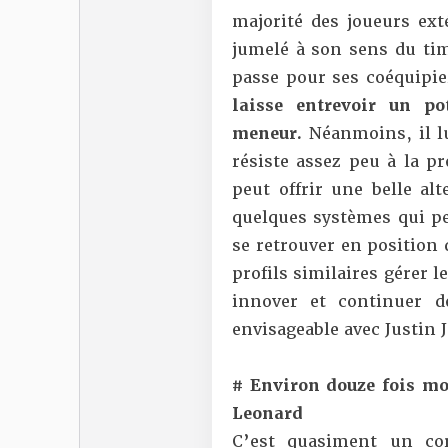
majorité des joueurs ext
jumelé à son sens du tim
passe pour ses coéquipi
laisse entrevoir un po
meneur.
Néanmoins, il lu
résiste assez peu à la pr
peut offrir une belle al
quelques systèmes qui p
se retrouver en position
profils similaires gérer l
innover et continuer d
envisageable avec Justin 
# Environ douze fois m
Leonard
C’est quasiment un co