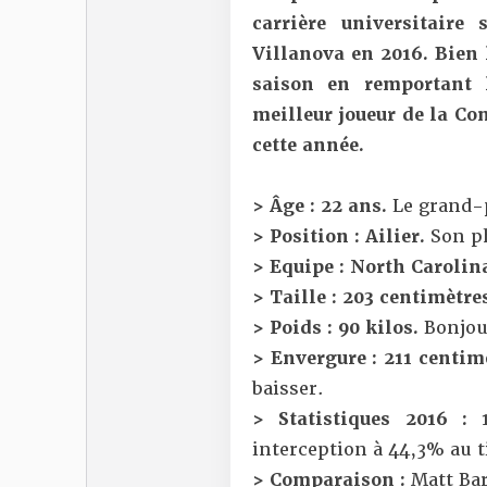
carrière universitaire
Villanova en 2016. Bien l
saison en remportant 
meilleur joueur de la Con
cette année.
>
Âge : 22 ans.
Le grand-p
> Position : Ailier.
Son ph
> Equipe : North Carolin
> Taille : 203 centimètre
> Poids : 90 kilos.
Bonjour
> Envergure : 211 centim
baisser.
> Statistiques 2016 :
interception à 44,3% au t
> Comparaison :
Matt Ba