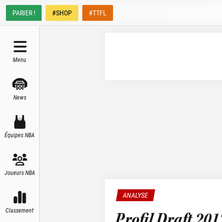
PARIER !
#SHOP
#TTFL
Menu
News
Équipes NBA
Joueurs NBA
ANALYSE
Classement
Profil Draft 201