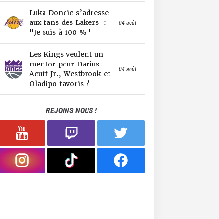
Luka Doncic s’adresse
aux fans des Lakers :
04 août
"Je suis à 100 %"
Les Kings veulent un
mentor pour Darius
04 août
Acuff Jr., Westbrook et
Oladipo favoris ?
REJOINS NOUS !