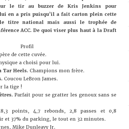
 sur le tir au buzzer de Kris Jenkins pour
ui en a pris puisqu’il a fait carton plein cette
le titre national mais aussi le trophée de
férence ACC. De quoi viser plus haut à la Draft
Profil
ère de cette cuvée.
ysique a choisi pour lui.
a Tar Heels.
Champions mon frère.
s.
Coucou LeBron James.
 la tige !
ètres.
Parfait pour se gratter les genoux sans se
18,3 points, 4,7 rebonds, 2,8 passes et 0,8
ir et 37% du parking, le tout en 32 minutes.
rnes, Mike Dunleavy Jr.