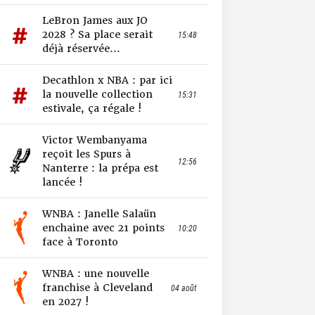
LeBron James aux JO
2028 ? Sa place serait
15:48
déjà réservée...
Decathlon x NBA : par ici
la nouvelle collection
15:31
estivale, ça régale !
Victor Wembanyama
reçoit les Spurs à
12:56
Nanterre : la prépa est
lancée !
WNBA : Janelle Salaün
enchaine avec 21 points
10:20
face à Toronto
WNBA : une nouvelle
franchise à Cleveland
04 août
en 2027 !