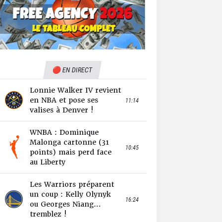
🔴 EN DIRECT
Lonnie Walker IV revient
en NBA et pose ses
11:14
valises à Denver !
WNBA : Dominique
Malonga cartonne (31
10:45
points) mais perd face
au Liberty
Les Warriors préparent
un coup : Kelly Olynyk
16:24
ou Georges Niang…
tremblez !