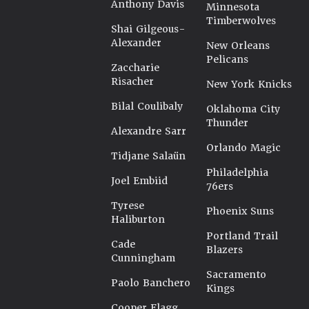
Anthony Davis
Minnesota
Timberwolves
Shai Gilgeous-
Alexander
New Orleans
Pelicans
Zaccharie
Risacher
New York Knicks
Bilal Coulibaly
Oklahoma City
Thunder
Alexandre Sarr
Orlando Magic
Tidjane Salaün
Philadelphia
Joel Embiid
76ers
Tyrese
Phoenix Suns
Haliburton
Portland Trail
Cade
Blazers
Cunningham
Sacramento
Paolo Banchero
Kings
Cooper Flagg