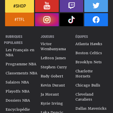
#SHOP
#TTFL
RUBRIQUES
JOUEURS
ÉQUIPES
POPULAIRES
Victor
Atlanta Hawks
Wembanyama
Les Français en
Boston Celtics
NBA
LeBron James
Brooklyn Nets
Programme NBA
Stephen Curry
Charlotte
Classements NBA
Rudy Gobert
Hornets
Salaires NBA
Kevin Durant
Chicago Bulls
Playoffs NBA
Ja Morant
Cleveland
Cavaliers
Dossiers NBA
Kyrie Irving
Dallas Mavericks
Encyclopédie
Luka Doncic