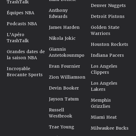
TrashTalk
Denver Nuggets
Anthony
Équipes NBA
Edwards
Detroit Pistons
Podcasts NBA
James Harden
Golden State
Warriors
L'Apéro
Nikola Jokic
TrashTalk
Houston Rockets
Giannis
Grandes dates de
Antetokounmpo
Indiana Pacers
la saison NBA
Evan Fournier
Los Angeles
Incroyable
Clippers
Brocante Sports
Zion Williamson
Los Angeles
Devin Booker
Lakers
Jayson Tatum
Memphis
Grizzlies
Russell
Westbrook
Miami Heat
Trae Young
Milwaukee Bucks