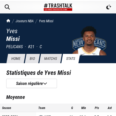
TrashTalk Actu NBA
Joueurs NBA
Yves
Missi
Yves
Missi
PELICANS
·
#
21
·
C
HOME
BIO
MATCHS
STATS
Statistiques de
Yves Missi
Saison régulière
Moyenne
Season
Team
G
Min
Pts
Ast