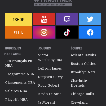
#SHOP
#TTFL
RUBRIQUES
JOUEURS
ÉQUIPES
POPULAIRES
Victor
Atlanta Hawks
Wembanyama
Les Français en
Boston Celtics
NBA
LeBron James
Brooklyn Nets
Programme NBA
Stephen Curry
Charlotte
Classements NBA
Rudy Gobert
Hornets
Salaires NBA
Kevin Durant
Chicago Bulls
Playoffs NBA
Ja Morant
Cleveland