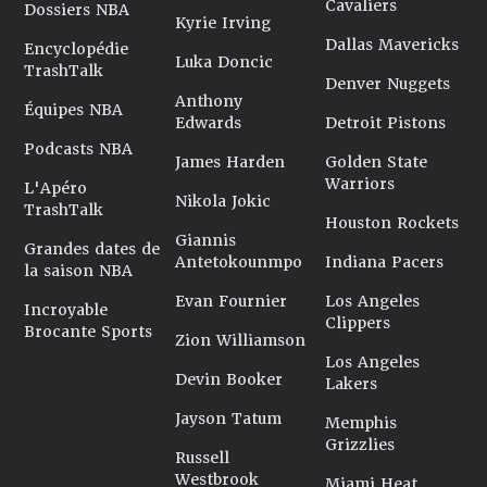
Cavaliers
Dossiers NBA
Kyrie Irving
Dallas Mavericks
Encyclopédie
Luka Doncic
TrashTalk
Denver Nuggets
Anthony
Équipes NBA
Edwards
Detroit Pistons
Podcasts NBA
James Harden
Golden State
Warriors
L'Apéro
Nikola Jokic
TrashTalk
Houston Rockets
Giannis
Grandes dates de
Antetokounmpo
Indiana Pacers
la saison NBA
Evan Fournier
Los Angeles
Incroyable
Clippers
Brocante Sports
Zion Williamson
Los Angeles
Devin Booker
Lakers
Jayson Tatum
Memphis
Grizzlies
Russell
Westbrook
Miami Heat