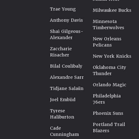
Trae Young
Milwaukee Bucks
Anthony Davis
Minnesota
Timberwolves
Shai Gilgeous-
Alexander
New Orleans
Pelicans
Zaccharie
Risacher
New York Knicks
Bilal Coulibaly
Oklahoma City
Thunder
Alexandre Sarr
Orlando Magic
Tidjane Salaün
Philadelphia
Joel Embiid
76ers
Tyrese
Phoenix Suns
Haliburton
Portland Trail
Cade
Blazers
Cunningham