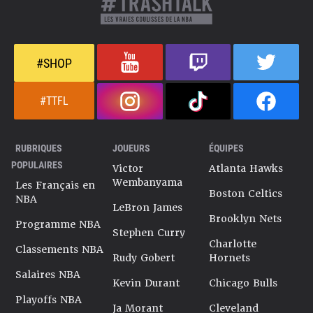
#SHOP
#TTFL
RUBRIQUES
JOUEURS
ÉQUIPES
POPULAIRES
Victor
Atlanta Hawks
Wembanyama
Les Français en
Boston Celtics
NBA
LeBron James
Brooklyn Nets
Programme NBA
Stephen Curry
Charlotte
Classements NBA
Rudy Gobert
Hornets
Salaires NBA
Kevin Durant
Chicago Bulls
Playoffs NBA
Ja Morant
Cleveland