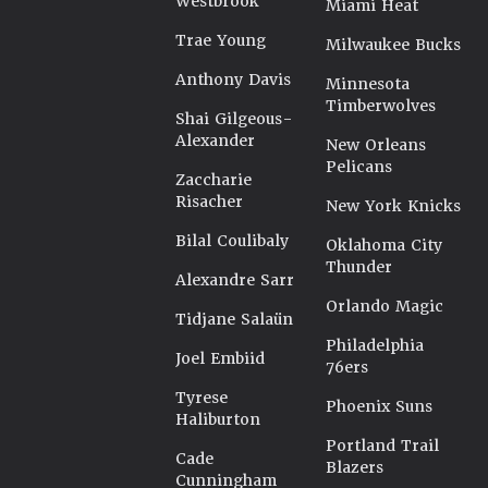
Westbrook
Miami Heat
Trae Young
Milwaukee Bucks
Anthony Davis
Minnesota
Timberwolves
Shai Gilgeous-
Alexander
New Orleans
Pelicans
Zaccharie
Risacher
New York Knicks
Bilal Coulibaly
Oklahoma City
Thunder
Alexandre Sarr
Orlando Magic
Tidjane Salaün
Philadelphia
Joel Embiid
76ers
Tyrese
Phoenix Suns
Haliburton
Portland Trail
Cade
Blazers
Cunningham