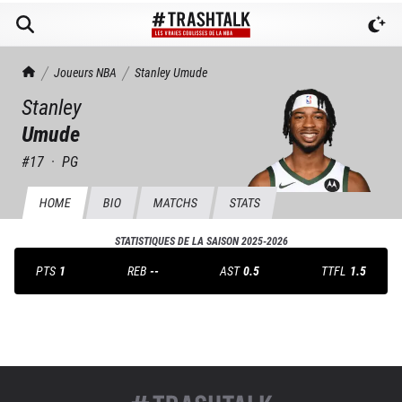
TrashTalk Actu NBA
Joueurs NBA
Stanley
Umude
Stanley
Umude
#
17
·
PG
HOME
BIO
MATCHS
STATS
STATISTIQUES DE LA SAISON
2025-2026
PTS
1
REB
--
AST
0.5
TTFL
1.5