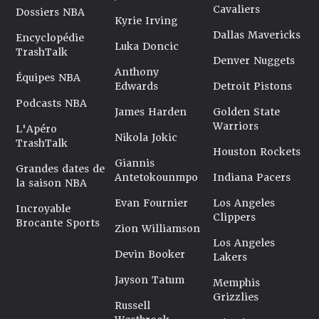
Cavaliers
Dossiers NBA
Kyrie Irving
Dallas Mavericks
Encyclopédie
Luka Doncic
TrashTalk
Denver Nuggets
Anthony
Équipes NBA
Edwards
Detroit Pistons
Podcasts NBA
James Harden
Golden State
Warriors
L'Apéro
Nikola Jokic
TrashTalk
Houston Rockets
Giannis
Grandes dates de
Antetokounmpo
Indiana Pacers
la saison NBA
Evan Fournier
Los Angeles
Incroyable
Clippers
Brocante Sports
Zion Williamson
Los Angeles
Devin Booker
Lakers
Jayson Tatum
Memphis
Grizzlies
Russell