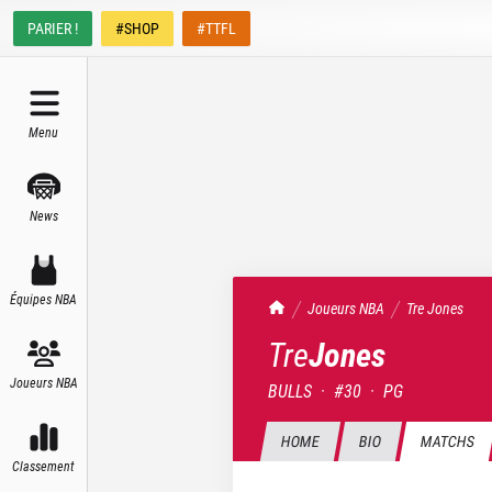
PARIER !
#SHOP
#TTFL
Menu
News
Équipes NBA
TrashTalk Actu NBA
Joueurs NBA
Tre
Jones
Tre
Jones
Joueurs NBA
BULLS
·
#
30
·
PG
HOME
BIO
MATCHS
Classement