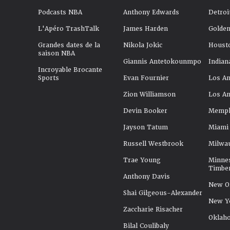
Podcasts NBA
Anthony Edwards
Detroi
L'Apéro TrashTalk
James Harden
Golden
Grandes dates de la
Nikola Jokic
Houst
saison NBA
Giannis Antetokounmpo
Indian
Incroyable Brocante
Sports
Evan Fournier
Los An
Zion Williamson
Los An
Devin Booker
Memphi
Jayson Tatum
Miami
Russell Westbrook
Milwa
Trae Young
Minne
Timbe
Anthony Davis
New Or
Shai Gilgeous-Alexander
New Y
Zaccharie Risacher
Oklah
Bilal Coulibaly