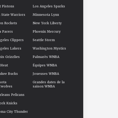
t Pistons
Los Angeles Sparks
 State Warriors
Minnesota Lynx
on Rockets
New York Liberty
a Pacers
Phoenix Mercury
geles Clippers
Seattle Storm
geles Lakers
Washington Mystics
s Grizzlies
Palmarès WNBA
 Heat
Équipes WNBA
ukee Bucks
Joueuses WNBA
sota
Grandes dates de la
rwolves
saison WNBA
leans Pelicans
ork Knicks
oma City Thunder