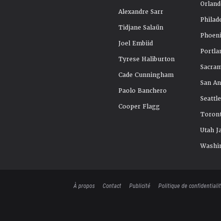
Orland
Alexandre Sarr
Philad
Tidjane Salaün
Phoeni
Joel Embiid
Portla
Tyrese Haliburton
Sacra
Cade Cunningham
San An
Paolo Banchero
Seattl
Cooper Flagg
Toront
Utah J
Washi
À propos
Contact
Publicité
Politique de confidentiali