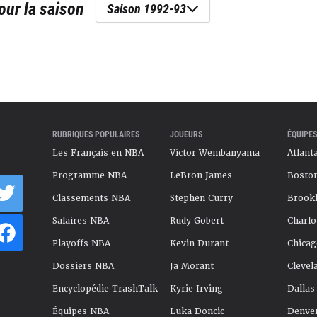
ur la saison
Saison 1992-93
RUBRIQUES POPULAIRES
JOUEURS
ÉQUIPES
Les Français en NBA
Victor Wembanyama
Atlant
Programme NBA
LeBron James
Boston
Classements NBA
Stephen Curry
Brookl
Salaires NBA
Rudy Gobert
Charlo
Playoffs NBA
Kevin Durant
Chicag
Dossiers NBA
Ja Morant
Clevel
Encyclopédie TrashTalk
Kyrie Irving
Dallas
Équipes NBA
Luka Doncic
Denve