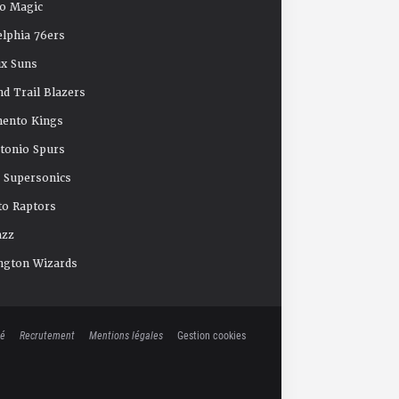
o Magic
elphia 76ers
x Suns
nd Trail Blazers
mento Kings
tonio Spurs
e Supersonics
o Raptors
azz
ngton Wizards
té
Recrutement
Mentions légales
Gestion cookies