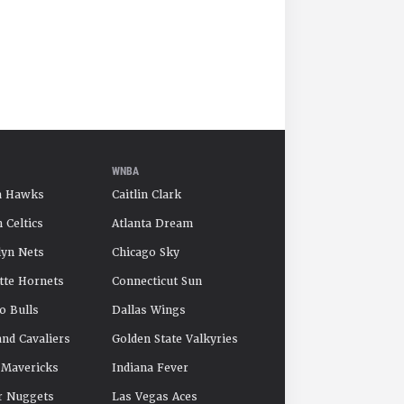
WNBA
a Hawks
Caitlin Clark
 Celtics
Atlanta Dream
yn Nets
Chicago Sky
tte Hornets
Connecticut Sun
o Bulls
Dallas Wings
and Cavaliers
Golden State Valkyries
 Mavericks
Indiana Fever
r Nuggets
Las Vegas Aces