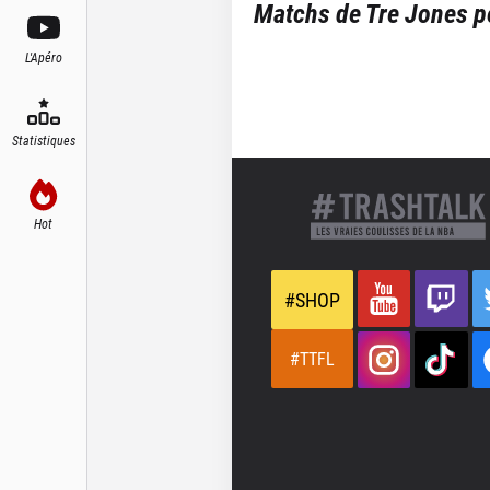
Matchs de
Tre Jones
po
L'Apéro
Statistiques
Hot
#SHOP
#TTFL