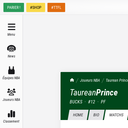
PARIER !
#SHOP
#TTFL
Menu
News
Équipes NBA
TrashTalk Actu NBA
Joueurs NBA
Taurean
Princ
Taurean
Prince
Joueurs NBA
BUCKS
·
#
12
·
PF
HOME
BIO
MATCHS
Classement