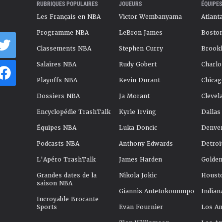
RUBRIQUES POPULAIRES
JOUEURS
ÉQUIPES
Les Français en NBA
Victor Wembanyama
Atlant
Programme NBA
LeBron James
Boston
Classements NBA
Stephen Curry
Brookl
Salaires NBA
Rudy Gobert
Charlo
Playoffs NBA
Kevin Durant
Chicag
Dossiers NBA
Ja Morant
Clevel
Encyclopédie TrashTalk
Kyrie Irving
Dallas
Équipes NBA
Luka Doncic
Denve
Podcasts NBA
Anthony Edwards
Detroi
L'Apéro TrashTalk
James Harden
Golden
Grandes dates de la
Nikola Jokic
Houst
saison NBA
Giannis Antetokounmpo
Indian
Incroyable Brocante
Sports
Evan Fournier
Los An