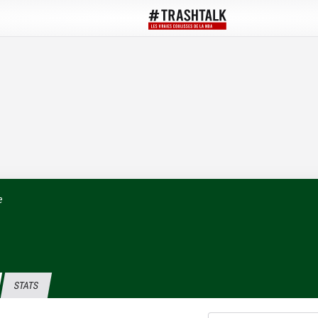
e
STATS