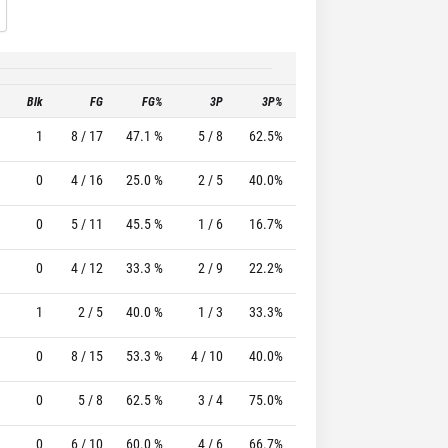
Blk
FG
FG%
3P
3P%
FT
FT%
T
1
8 / 17
47.1 %
5 / 8
62.5%
2 / 3
66.7 %
0
4 / 16
25.0 %
2 / 5
40.0%
0 / 0
0 %
0
5 / 11
45.5 %
1 / 6
16.7%
4 / 7
57.1 %
0
4 / 12
33.3 %
2 / 9
22.2%
3 / 4
75.0 %
1
2 / 5
40.0 %
1 / 3
33.3%
4 / 4
100.0 %
0
8 / 15
53.3 %
4 / 10
40.0%
3 / 3
100.0 %
0
5 / 8
62.5 %
3 / 4
75.0%
0 / 0
0 %
0
6 / 10
60.0 %
4 / 6
66.7%
0 / 0
0 %