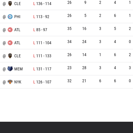
26
9
2
4
1
@
CLE
L
136
-
114
26
5
2
6
1
@
PHI
L
113
-
92
35
16
3
5
2
@
ATL
L
85
-
97
34
24
3
4
0
@
ATL
L
111
-
104
26
14
1
6
2
@
CLE
L
111
-
133
23
28
3
4
3
@
MEM
L
131
-
117
32
21
6
6
0
@
NYK
L
126
-
107