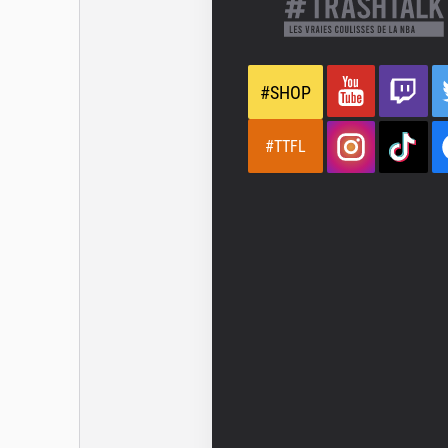
#SHOP
#TTFL