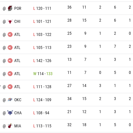
36
11
2
6
2
@
POR
L
120
-
111
28
15
2
6
1
@
CHI
L
101
-
121
25
9
1
2
0
@
ATL
L
103
-
122
23
9
1
7
2
@
ATL
L
105
-
113
13
7
1
3
1
@
ATL
L
142
-
126
11
7
0
5
0
@
ATL
W
114
-
133
27
14
3
1
1
W
@
ATL
L
111
-
128
34
15
2
3
2
@
OKC
L
124
-
109
21
12
1
3
1
@
CHA
L
108
-
94
32
18
1
5
0
@
MIA
L
113
-
115