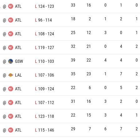
33
16
0
1
0
A
@
ATL
L
124
-
123
18
2
1
2
1
@
ATL
L
96
-
114
25
12
3
0
1
@
ATL
L
108
-
124
32
21
0
4
2
@
ATL
L
119
-
127
39
22
4
4
0
@
GSW
L
110
-
103
35
23
1
7
2
@
LAL
L
107
-
106
22
6
0
5
2
@
ATL
L
109
-
124
31
16
3
2
0
@
ATL
L
107
-
112
22
15
3
4
1
@
ATL
L
123
-
118
29
7
6
7
2
@
ATL
L
115
-
146