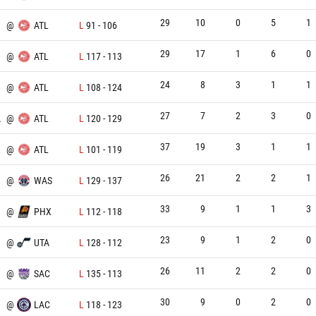
29
10
0
5
1
@
ATL
L
91
-
106
29
17
1
6
0
@
ATL
L
117
-
113
24
8
3
1
1
@
ATL
L
108
-
124
27
7
2
3
0
A
@
ATL
L
120
-
129
37
19
3
1
1
@
ATL
L
101
-
119
26
21
2
2
1
@
WAS
L
129
-
137
33
9
1
1
3
@
PHX
L
112
-
118
23
9
1
2
0
@
UTA
L
128
-
112
26
11
2
2
0
@
SAC
L
135
-
113
30
9
0
2
0
@
LAC
L
118
-
123