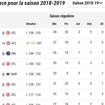
nce
pour la saison
2018-2019
Saison 2018-19
Saison régulière
Résultat
Min
Pts
Ast
Reb
Stl
34
23
2
5
0
@
ATL
L
134
-
135
27
10
2
3
0
vs
ATL
W
115
-
107
26
15
1
1
1
@
ORL
L
149
-
113
33
13
2
3
1
@
ATL
L
130
-
122
33
9
5
2
1
@
NOP
L
120
-
130
31
23
3
5
1
@
ATL
L
129
-
127
32
13
2
3
3
@
ATL
L
117
-
114
27
16
2
2
0
U
@
ATL
L
105
-
121