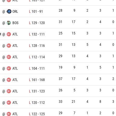
28
9
2
3
1
@
ORL
L
101
-
91
31
17
2
4
0
@
BOS
L
129
-
120
25
15
3
3
1
M
@
ATL
L
132
-
111
31
13
5
4
0
P
@
ATL
L
128
-
116
29
13
4
3
1
N
@
ATL
L
112
-
114
19
9
1
5
1
@
ATL
L
104
-
111
37
17
4
3
2
@
ATL
L
161
-
168
26
5
3
3
0
@
ATL
L
131
-
123
33
21
4
8
3
X
@
ATL
L
120
-
112
29
7
1
2
0
@
ATL
L
122
-
125