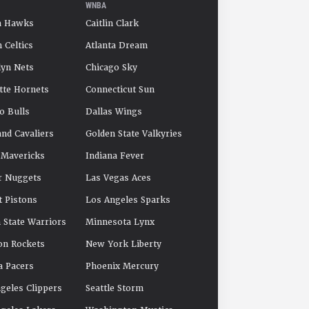
WNBA
a Hawks
Caitlin Clark
 Celtics
Atlanta Dream
yn Nets
Chicago Sky
tte Hornets
Connecticut Sun
o Bulls
Dallas Wings
and Cavaliers
Golden State Valkyries
 Mavericks
Indiana Fever
r Nuggets
Las Vegas Aces
t Pistons
Los Angeles Sparks
 State Warriors
Minnesota Lynx
on Rockets
New York Liberty
a Pacers
Phoenix Mercury
geles Clippers
Seattle Storm