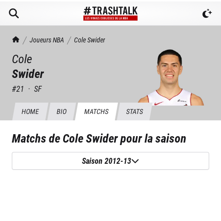
TrashTalk Actu NBA
Joueurs NBA
Cole
Swider
Cole
Swider
#
21
·
SF
HOME
BIO
MATCHS
STATS
Matchs de
Cole Swider
pour la saison
Saison 2012-13