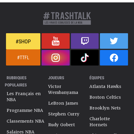
#SHOP
#TTFL
RUBRIQUES
JOUEURS
ÉQUIPES
POPULAIRES
Victor
Atlanta Hawks
Wembanyama
Les Français en
Boston Celtics
NBA
LeBron James
Brooklyn Nets
Programme NBA
Stephen Curry
Charlotte
Classements NBA
Rudy Gobert
Hornets
Salaires NBA