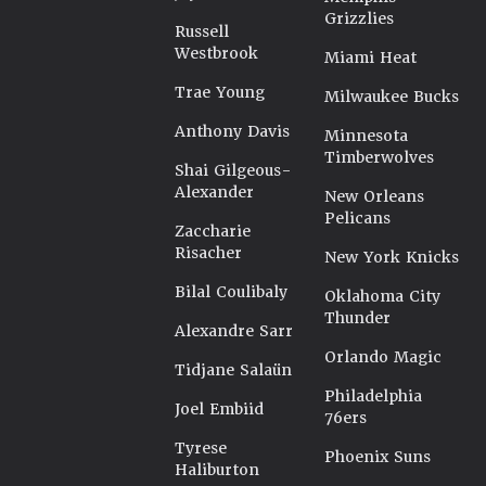
Grizzlies
Russell
Westbrook
Miami Heat
Trae Young
Milwaukee Bucks
Anthony Davis
Minnesota
Timberwolves
Shai Gilgeous-
Alexander
New Orleans
Pelicans
Zaccharie
Risacher
New York Knicks
Bilal Coulibaly
Oklahoma City
Thunder
Alexandre Sarr
Orlando Magic
Tidjane Salaün
Philadelphia
Joel Embiid
76ers
Tyrese
Phoenix Suns
Haliburton