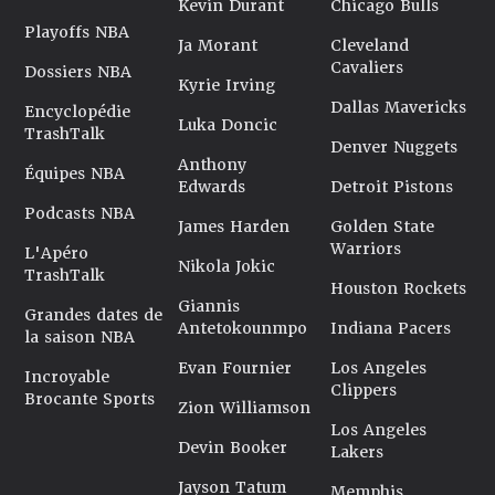
Kevin Durant
Chicago Bulls
Playoffs NBA
Ja Morant
Cleveland
Cavaliers
Dossiers NBA
Kyrie Irving
Dallas Mavericks
Encyclopédie
Luka Doncic
TrashTalk
Denver Nuggets
Anthony
Équipes NBA
Edwards
Detroit Pistons
Podcasts NBA
James Harden
Golden State
Warriors
L'Apéro
Nikola Jokic
TrashTalk
Houston Rockets
Giannis
Grandes dates de
Antetokounmpo
Indiana Pacers
la saison NBA
Evan Fournier
Los Angeles
Incroyable
Clippers
Brocante Sports
Zion Williamson
Los Angeles
Devin Booker
Lakers
Jayson Tatum
Memphis