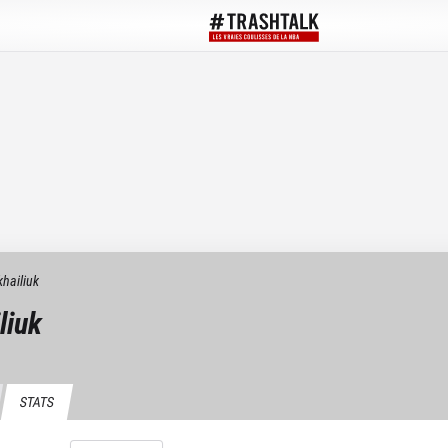
hailiuk
liuk
STATS