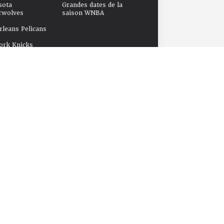
sota
Grandes dates de la
rwolves
saison WNBA
leans Pelicans
ork Knicks
oma City Thunder
o Magic
elphia 76ers
x Suns
nd Trail Blazers
mento Kings
tonio Spurs
e Supersonics
o Raptors
azz
ngton Wizards