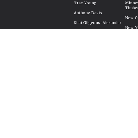
Trae Young
Minne
Timbe
Anthony Davis
New Or
Shai Gilgeous-Alexander
New Y
Zaccharie Risacher
Oklah
Bilal Coulibaly
Orland
Alexandre Sarr
Philad
Tidjane Salaün
Phoeni
Joel Embiid
Portla
Tyrese Haliburton
Sacra
Cade Cunningham
San An
Paolo Banchero
Seattl
Cooper Flagg
Toront
Utah J
Washi