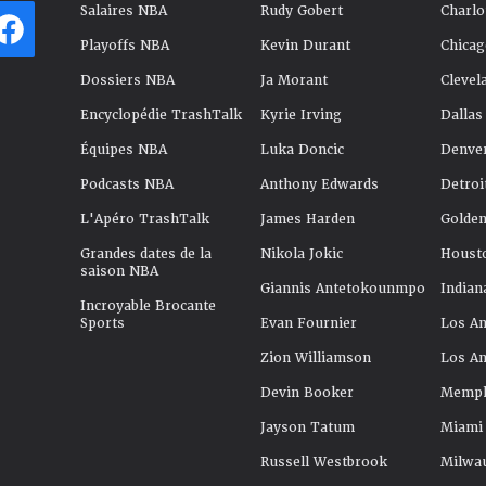
Salaires NBA
Rudy Gobert
Charlo
Playoffs NBA
Kevin Durant
Chicag
Dossiers NBA
Ja Morant
Clevel
Encyclopédie TrashTalk
Kyrie Irving
Dallas
Équipes NBA
Luka Doncic
Denve
Podcasts NBA
Anthony Edwards
Detroi
L'Apéro TrashTalk
James Harden
Golden
Grandes dates de la
Nikola Jokic
Houst
saison NBA
Giannis Antetokounmpo
Indian
Incroyable Brocante
Sports
Evan Fournier
Los An
Zion Williamson
Los An
Devin Booker
Memphi
Jayson Tatum
Miami
Russell Westbrook
Milwa