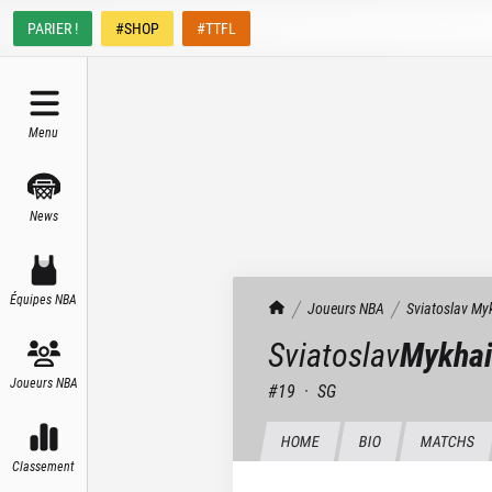
PARIER !
#SHOP
#TTFL
Menu
News
Équipes NBA
TrashTalk Actu NBA
Joueurs NBA
Sviatoslav
Myk
Sviatoslav
Mykhai
Joueurs NBA
#
19
·
SG
HOME
BIO
MATCHS
Classement