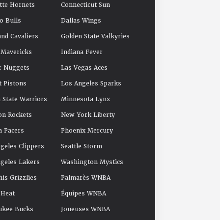
tte Hornets
Connecticut Sun
o Bulls
Dallas Wings
and Cavaliers
Golden State Valkyries
 Mavericks
Indiana Fever
r Nuggets
Las Vegas Aces
t Pistons
Los Angeles Sparks
 State Warriors
Minnesota Lynx
on Rockets
New York Liberty
a Pacers
Phoenix Mercury
geles Clippers
Seattle Storm
geles Lakers
Washington Mystics
s Grizzlies
Palmarès WNBA
 Heat
Équipes WNBA
ukee Bucks
Joueuses WNBA