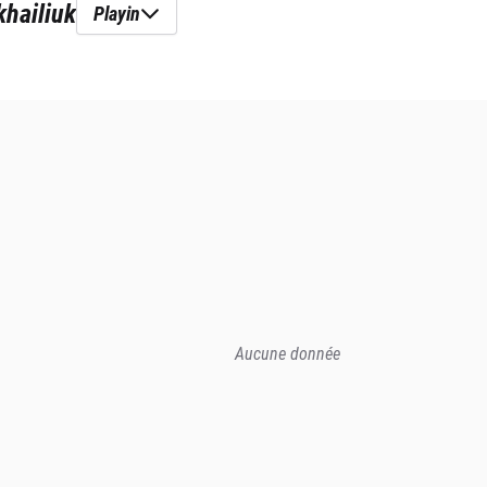
khailiuk
Playin
Aucune donnée