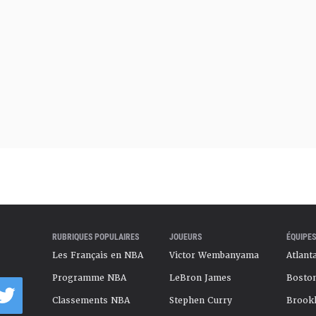
RUBRIQUES POPULAIRES
JOUEURS
ÉQUIPES
Les Français en NBA
Victor Wembanyama
Atlant
Programme NBA
LeBron James
Boston
Classements NBA
Stephen Curry
Brookl