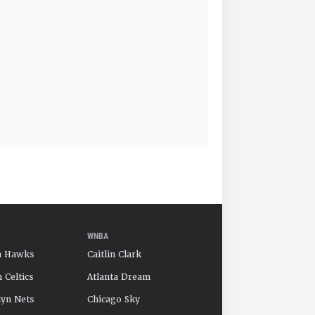
WNBA
a Hawks
Caitlin Clark
 Celtics
Atlanta Dream
yn Nets
Chicago Sky