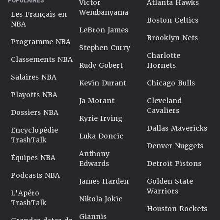
Victor
Atlanta Hawks
Wembanyama
Les Français en
Boston Celtics
NBA
LeBron James
Brooklyn Nets
Programme NBA
Stephen Curry
Charlotte
Classements NBA
Rudy Gobert
Hornets
Salaires NBA
Kevin Durant
Chicago Bulls
Playoffs NBA
Ja Morant
Cleveland
Cavaliers
Dossiers NBA
Kyrie Irving
Dallas Mavericks
Encyclopédie
Luka Doncic
TrashTalk
Denver Nuggets
Anthony
Équipes NBA
Edwards
Detroit Pistons
Podcasts NBA
James Harden
Golden State
Warriors
L'Apéro
Nikola Jokic
TrashTalk
Houston Rockets
Giannis