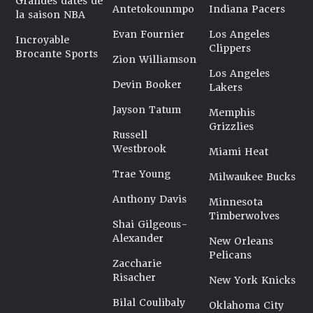
Grandes dates de
Antetokounmpo
Indiana Pacers
la saison NBA
Evan Fournier
Los Angeles
Incroyable
Clippers
Brocante Sports
Zion Williamson
Los Angeles
Devin Booker
Lakers
Jayson Tatum
Memphis
Grizzlies
Russell
Westbrook
Miami Heat
Trae Young
Milwaukee Bucks
Anthony Davis
Minnesota
Timberwolves
Shai Gilgeous-
Alexander
New Orleans
Pelicans
Zaccharie
Risacher
New York Knicks
Bilal Coulibaly
Oklahoma City