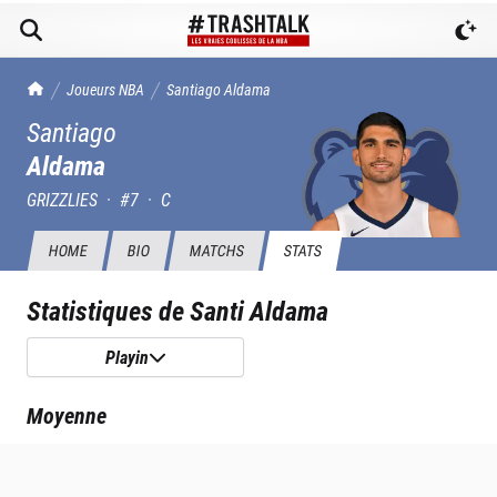
TrashTalk Actu NBA
Joueurs NBA
Santiago
Aldama
Santiago
Aldama
GRIZZLIES
·
#
7
·
C
HOME
BIO
MATCHS
STATS
Statistiques de
Santi Aldama
Playin
Moyenne