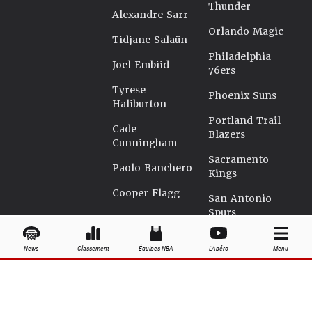
Thunder
Alexandre Sarr
Orlando Magic
Tidjane Salaün
Philadelphia
Joel Embiid
76ers
Tyrese
Phoenix Suns
Haliburton
Portland Trail
Cade
Blazers
Cunningham
Sacramento
Paolo Banchero
Kings
Cooper Flagg
San Antonio
Spurs
Seattle
News
Classement
Équipes NBA
L'Apéro
Menu
Supersonics
Toronto Raptors
Utah Jazz