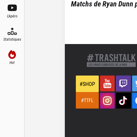
Matchs de
Ryan Dunn
p
L'Apéro
Statistiques
Hot
#SHOP
#TTFL