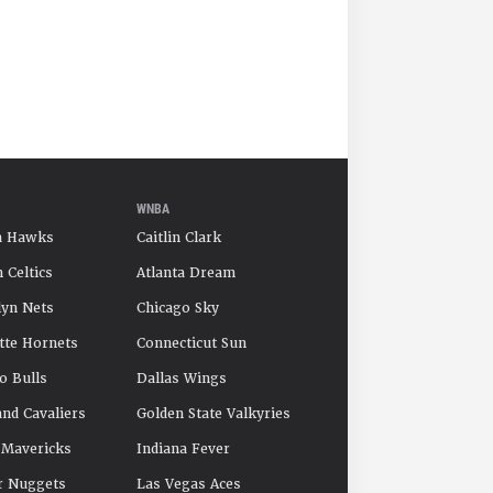
WNBA
a Hawks
Caitlin Clark
 Celtics
Atlanta Dream
yn Nets
Chicago Sky
tte Hornets
Connecticut Sun
o Bulls
Dallas Wings
and Cavaliers
Golden State Valkyries
 Mavericks
Indiana Fever
r Nuggets
Las Vegas Aces