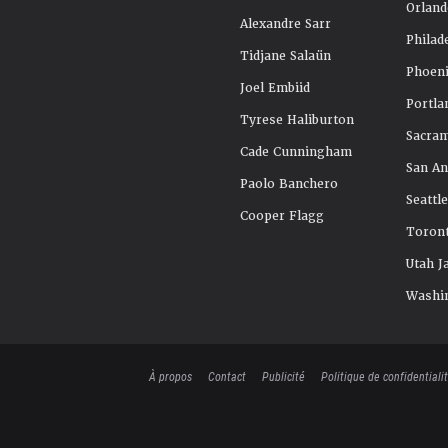
Orland
Alexandre Sarr
Philad
Tidjane Salaün
Phoeni
Joel Embiid
Portla
Tyrese Haliburton
Sacra
Cade Cunningham
San An
Paolo Banchero
Seattl
Cooper Flagg
Toront
Utah J
Washi
À propos
Contact
Publicité
Politique de confidentiali