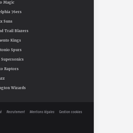
o Magic
elphia 76ers
x Suns
nd Trail Blazers
mento Kings
tonio Spurs
e Supersonics
o Raptors
azz
ngton Wizards
té
Recrutement
Mentions légales
Gestion cookies