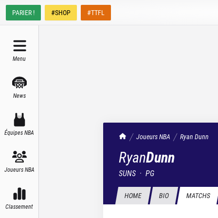
PARIER !
#SHOP
#TTFL
Menu
News
Équipes NBA
TrashTalk Actu NBA
Joueurs NBA
Ryan
Dunn
Ryan
Dunn
Joueurs NBA
SUNS
·
PG
HOME
BIO
MATCHS
Classement