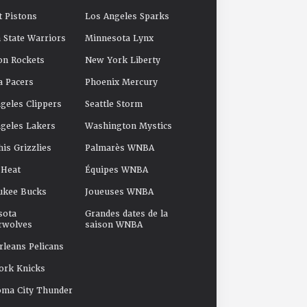
t Pistons
Los Angeles Sparks
 State Warriors
Minnesota Lynx
on Rockets
New York Liberty
a Pacers
Phoenix Mercury
geles Clippers
Seattle Storm
geles Lakers
Washington Mystics
s Grizzlies
Palmarès WNBA
 Heat
Équipes WNBA
ukee Bucks
Joueuses WNBA
sota
Grandes dates de la
rwolves
saison WNBA
leans Pelicans
ork Knicks
oma City Thunder