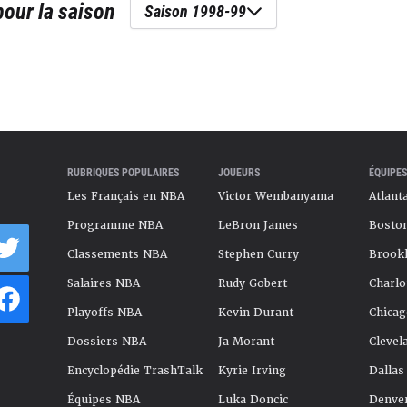
our la saison
Saison 1998-99
RUBRIQUES POPULAIRES
JOUEURS
ÉQUIPES
Les Français en NBA
Victor Wembanyama
Atlant
Programme NBA
LeBron James
Boston
Classements NBA
Stephen Curry
Brookl
Salaires NBA
Rudy Gobert
Charlo
Playoffs NBA
Kevin Durant
Chicag
Dossiers NBA
Ja Morant
Clevel
Encyclopédie TrashTalk
Kyrie Irving
Dallas
Équipes NBA
Luka Doncic
Denve