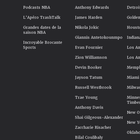
Podcasts NBA
Anthony Edwards
Detroi
L'Apéro TrashTalk
James Harden
Golden
Grandes dates de la
Nikola Jokic
Houst
saison NBA
Giannis Antetokounmpo
Indian
Incroyable Brocante
Sports
Evan Fournier
Los An
Zion Williamson
Los An
Devin Booker
Memphi
Jayson Tatum
Miami
Russell Westbrook
Milwa
Trae Young
Minne
Timbe
Anthony Davis
New Or
Shai Gilgeous-Alexander
New Y
Zaccharie Risacher
Oklah
Bilal Coulibaly