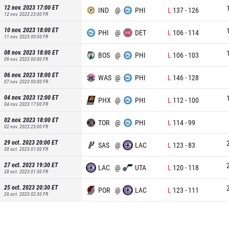
12 nov. 2023 17:00
ET
IND
@
PHI
L
137
-
126
12 nov. 2023 23:00
FR
10 nov. 2023 18:00
ET
PHI
@
DET
L
106
-
114
11 nov. 2023 00:00
FR
08 nov. 2023 18:00
ET
BOS
@
PHI
L
106
-
103
09 nov. 2023 00:00
FR
06 nov. 2023 18:00
ET
WAS
@
PHI
L
146
-
128
07 nov. 2023 00:00
FR
04 nov. 2023 12:00
ET
PHX
@
PHI
L
112
-
100
04 nov. 2023 17:00
FR
02 nov. 2023 18:00
ET
TOR
@
PHI
L
114
-
99
02 nov. 2023 23:00
FR
29 oct. 2023 20:00
ET
SAS
@
LAC
L
123
-
83
30 oct. 2023 01:00
FR
27 oct. 2023 19:30
ET
LAC
@
UTA
L
120
-
118
28 oct. 2023 01:30
FR
25 oct. 2023 20:30
ET
POR
@
LAC
L
123
-
111
26 oct. 2023 02:30
FR