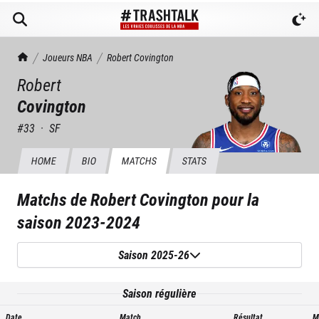
TrashTalk Actu NBA
Joueurs NBA
Robert
Covington
Robert
Covington
#
33
·
SF
HOME
BIO
MATCHS
STATS
Matchs de
Robert Covington
pour la
saison
2023-2024
Saison 2025-26
Saison régulière
Date
Match
Résultat
M