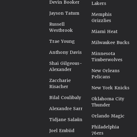
Devin Booker
Lakers
Jayson Tatum
Memphis
Grizzlies
Russell
Westbrook
Miami Heat
Trae Young
Milwaukee Bucks
Anthony Davis
Minnesota
Timberwolves
Shai Gilgeous-
Alexander
New Orleans
Pelicans
Zaccharie
Risacher
New York Knicks
Bilal Coulibaly
Oklahoma City
Thunder
Alexandre Sarr
Orlando Magic
Tidjane Salaün
Philadelphia
Joel Embiid
76ers