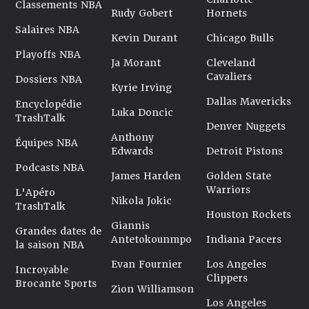
Classements NBA
Rudy Gobert
Hornets
Salaires NBA
Kevin Durant
Chicago Bulls
Playoffs NBA
Ja Morant
Cleveland
Cavaliers
Dossiers NBA
Kyrie Irving
Dallas Mavericks
Encyclopédie
Luka Doncic
TrashTalk
Denver Nuggets
Anthony
Équipes NBA
Edwards
Detroit Pistons
Podcasts NBA
James Harden
Golden State
Warriors
L'Apéro
Nikola Jokic
TrashTalk
Houston Rockets
Giannis
Grandes dates de
Antetokounmpo
Indiana Pacers
la saison NBA
Evan Fournier
Los Angeles
Incroyable
Clippers
Brocante Sports
Zion Williamson
Los Angeles