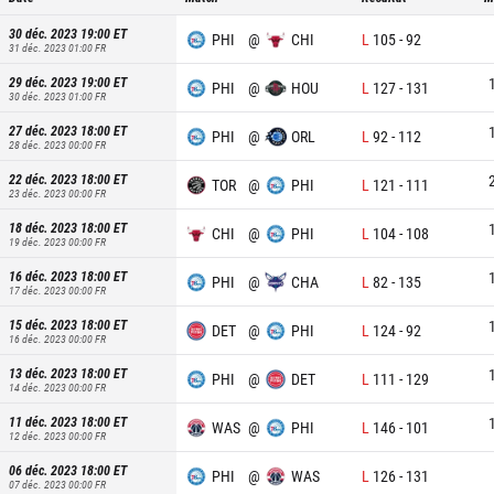
30 déc. 2023 19:00
ET
PHI
@
CHI
L
105
-
92
31 déc. 2023 01:00
FR
29 déc. 2023 19:00
ET
PHI
@
HOU
L
127
-
131
30 déc. 2023 01:00
FR
27 déc. 2023 18:00
ET
PHI
@
ORL
L
92
-
112
28 déc. 2023 00:00
FR
22 déc. 2023 18:00
ET
TOR
@
PHI
L
121
-
111
23 déc. 2023 00:00
FR
18 déc. 2023 18:00
ET
CHI
@
PHI
L
104
-
108
19 déc. 2023 00:00
FR
16 déc. 2023 18:00
ET
PHI
@
CHA
L
82
-
135
17 déc. 2023 00:00
FR
15 déc. 2023 18:00
ET
DET
@
PHI
L
124
-
92
16 déc. 2023 00:00
FR
13 déc. 2023 18:00
ET
PHI
@
DET
L
111
-
129
14 déc. 2023 00:00
FR
11 déc. 2023 18:00
ET
WAS
@
PHI
L
146
-
101
12 déc. 2023 00:00
FR
06 déc. 2023 18:00
ET
PHI
@
WAS
L
126
-
131
07 déc. 2023 00:00
FR