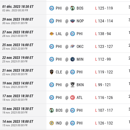
01 déc. 2023 18:30
ET
PHI
@
BOS
L
125
-
119
02 déc. 2023 00:30
FR
29 nov. 2023 19:00
ET
PHI
@
NOP
L
124
-
114
30 nov. 2023 01:00
FR
27 nov. 2023 18:00
ET
LAL
@
PHI
L
138
-
94
28 nov. 2023 00:00
FR
25 nov. 2023 16:00
ET
PHI
@
OKC
L
123
-
127
25 nov. 2023 22:00
FR
22 nov. 2023 19:00
ET
PHI
@
MIN
L
112
-
99
23 nov. 2023 01:00
FR
21 nov. 2023 18:30
ET
CLE
@
PHI
L
119
-
122
22 nov. 2023 00:30
FR
19 nov. 2023 14:00
ET
PHI
@
BKN
L
99
-
121
19 nov. 2023 20:00
FR
17 nov. 2023 18:30
ET
PHI
@
ATL
L
116
-
126
18 nov. 2023 00:30
FR
15 nov. 2023 18:30
ET
BOS
@
PHI
L
107
-
117
16 nov. 2023 00:30
FR
14 nov. 2023 18:00
ET
IND
@
PHI
L
126
-
132
15 nov. 2023 00:00
FR