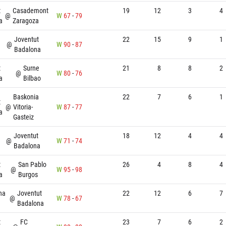
t
Casademont
19
12
3
4
@
W
67
-
79
a
Zaragoza
Joventut
22
15
9
1
@
W
90
-
87
Badalona
t
Surne
21
8
8
2
@
W
80
-
76
a
Bilbao
Baskonia
22
7
6
1
t
@
Vitoria-
W
87
-
77
a
Gasteiz
Joventut
18
12
4
4
@
W
71
-
74
Badalona
t
San Pablo
26
4
8
4
@
W
95
-
98
a
Burgos
na
Joventut
22
12
6
7
@
W
78
-
67
Badalona
t
FC
23
7
6
2