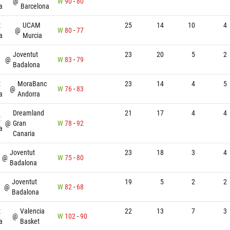
@
W
90
-
80
a
Barcelona
t
UCAM
25
14
10
4
@
W
80
-
77
a
Murcia
Joventut
23
20
5
2
@
W
83
-
79
a
Badalona
t
MoraBanc
23
14
4
5
@
W
76
-
83
a
Andorra
Dreamland
21
17
4
4
t
@
Gran
W
78
-
92
a
Canaria
Joventut
23
18
3
4
@
W
75
-
80
Badalona
Joventut
19
5
2
2
@
W
82
-
68
Badalona
t
Valencia
22
13
7
3
@
W
102
-
90
a
Basket