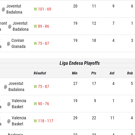
Joventut
20
11
9
6
@
W
101
-
69
Badalona
mont
Joventut
19
12
7
1
@
W
89
-
86
a
Badalona
t
Coviran
19
18
4
3
@
W
75
-
87
a
Granada
Liga Endesa Playoffs
Résultat
Min
Pts
Ast
Reb
Joventut
27
17
4
5
@
W
75
-
87
Badalona
t
Valencia
19
9
1
3
@
W
90
-
76
a
Basket
t
Valencia
29
22
11
4
@
W
118
-
117
a
Basket
Baskonia
22
23
4
3