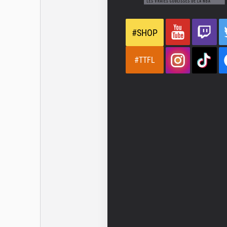
#SHOP
#TTFL