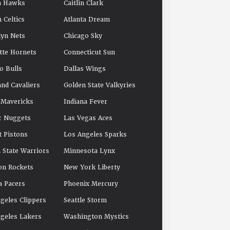
a Hawks
Caitlin Clark
 Celtics
Atlanta Dream
yn Nets
Chicago Sky
tte Hornets
Connecticut Sun
o Bulls
Dallas Wings
and Cavaliers
Golden State Valkyries
 Mavericks
Indiana Fever
r Nuggets
Las Vegas Aces
t Pistons
Los Angeles Sparks
 State Warriors
Minnesota Lynx
on Rockets
New York Liberty
a Pacers
Phoenix Mercury
geles Clippers
Seattle Storm
geles Lakers
Washington Mystics