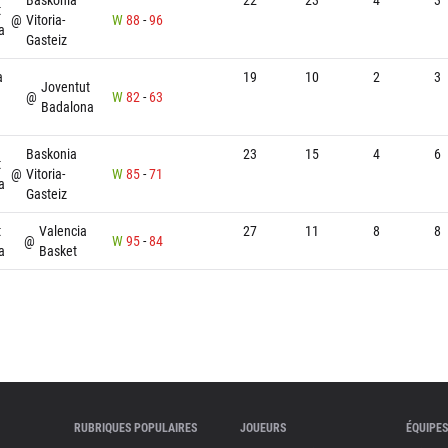
t
@
Vitoria-
W
88
-
96
a
Gasteiz
a
19
10
2
3
Joventut
@
W
82
-
63
Badalona
Baskonia
23
15
4
6
t
@
Vitoria-
W
85
-
71
a
Gasteiz
t
Valencia
27
11
8
8
@
W
95
-
84
a
Basket
RUBRIQUES POPULAIRES
JOUEURS
ÉQUIPES