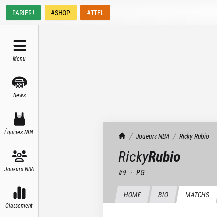
PARIER !
#SHOP
#TTFL
Menu
News
Équipes NBA
TrashTalk Actu NBA
Joueurs NBA
Ricky
Rubio
Ricky
Rubio
Joueurs NBA
#
9
·
PG
HOME
BIO
MATCHS
Classement