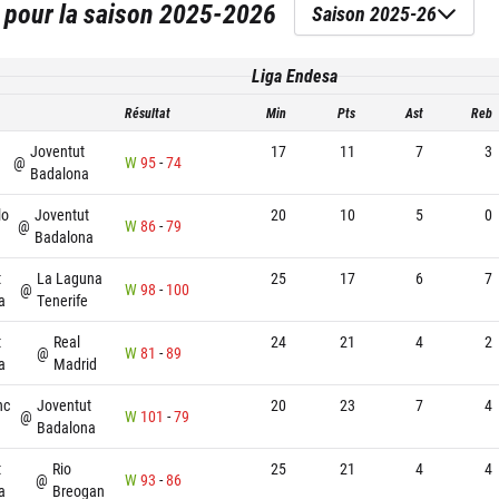
pour la saison
2025-2026
Saison 2025-26
Liga Endesa
Résultat
Min
Pts
Ast
Reb
Joventut
17
11
7
3
@
W
95
-
74
Badalona
lo
Joventut
20
10
5
0
@
W
86
-
79
Badalona
t
La Laguna
25
17
6
7
@
W
98
-
100
a
Tenerife
t
Real
24
21
4
2
@
W
81
-
89
a
Madrid
nc
Joventut
20
23
7
4
@
W
101
-
79
Badalona
t
Rio
25
21
4
4
@
W
93
-
86
a
Breogan