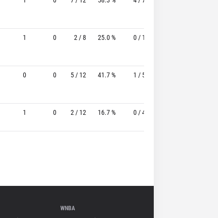
1
0
2 / 8
25.0 %
0 / 1
-
6 / 10
0
0
5 / 12
41.7 %
1 / 5
20.0%
4 / 5
1
0
2 / 12
16.7 %
0 / 4
-
7 / 7
1
WNBA