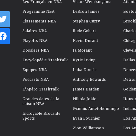
Les Français en NBA
Victor Wembanyama
Atlant
Programme NBA
LeBron James
Boston
Classements NBA
Stephen Curry
Brookl
Salaires NBA
Rudy Gobert
Charlo
Playoffs NBA
Kevin Durant
Chicag
Dossiers NBA
Ja Morant
Clevel
Encyclopédie TrashTalk
Kyrie Irving
Dallas
Équipes NBA
Luka Doncic
Denve
Podcasts NBA
Anthony Edwards
Detroi
L'Apéro TrashTalk
James Harden
Golden
Grandes dates de la
Nikola Jokic
Houst
saison NBA
Giannis Antetokounmpo
Indian
Incroyable Brocante
Sports
Evan Fournier
Los An
Zion Williamson
Los An