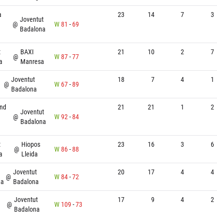
a
23
14
7
3
Joventut
@
W
81
-
69
Badalona
t
BAXI
21
10
2
7
@
W
87
-
77
a
Manresa
Joventut
18
7
4
1
@
W
67
-
89
Badalona
nd
21
21
1
2
Joventut
@
W
92
-
84
Badalona
t
Hiopos
23
16
3
6
@
W
86
-
88
a
Lleida
Joventut
20
17
4
4
@
W
84
-
72
na
Badalona
Joventut
17
9
4
2
@
W
109
-
73
Badalona