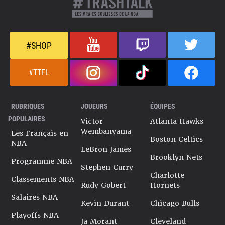
#SHOP
#TTFL
RUBRIQUES
JOUEURS
ÉQUIPES
POPULAIRES
Victor
Atlanta Hawks
Wembanyama
Les Français en
Boston Celtics
NBA
LeBron James
Brooklyn Nets
Programme NBA
Stephen Curry
Charlotte
Classements NBA
Rudy Gobert
Hornets
Salaires NBA
Kevin Durant
Chicago Bulls
Playoffs NBA
Ja Morant
Cleveland