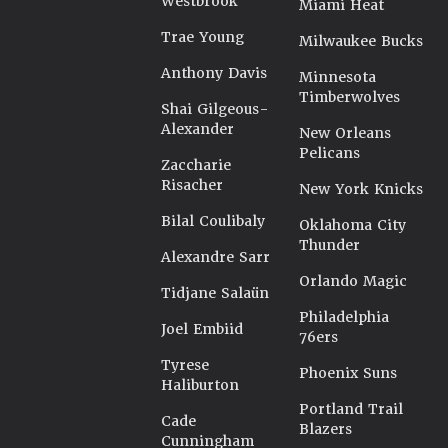
Westbrook
Miami Heat
Trae Young
Milwaukee Bucks
Anthony Davis
Minnesota
Timberwolves
Shai Gilgeous-
Alexander
New Orleans
Pelicans
Zaccharie
Risacher
New York Knicks
Bilal Coulibaly
Oklahoma City
Thunder
Alexandre Sarr
Orlando Magic
Tidjane Salaün
Philadelphia
Joel Embiid
76ers
Tyrese
Phoenix Suns
Haliburton
Portland Trail
Cade
Blazers
Cunningham