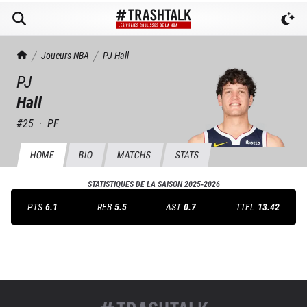
TrashTalk Actu NBA
Joueurs NBA
PJ
Hall
PJ
Hall
#
25
·
PF
HOME
BIO
MATCHS
STATS
STATISTIQUES DE LA SAISON
2025-2026
PTS
6.1
REB
5.5
AST
0.7
TTFL
13.42