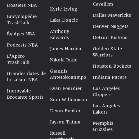
Cavaliers
Dossiers NBA
Kyrie Irving
Dallas Mavericks
Encyclopédie
Luka Doncic
TrashTalk
Denver Nuggets
Anthony
Équipes NBA
Edwards
Detroit Pistons
Podcasts NBA
James Harden
Golden State
Warriors
L'Apéro
Nikola Jokic
TrashTalk
Houston Rockets
Giannis
Grandes dates de
Antetokounmpo
Indiana Pacers
la saison NBA
Evan Fournier
Los Angeles
Incroyable
Clippers
Brocante Sports
Zion Williamson
Los Angeles
Devin Booker
Lakers
Jayson Tatum
Memphis
Grizzlies
Russell