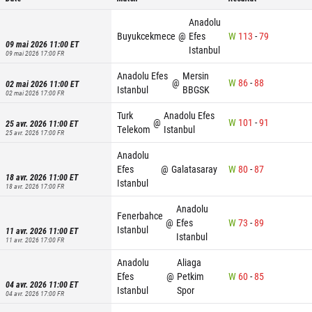
Anadolu
Buyukcekmece
@
Efes
W
113
-
79
09 mai 2026 11:00
ET
Istanbul
09 mai 2026 17:00
FR
Anadolu Efes
Mersin
@
W
86
-
88
02 mai 2026 11:00
ET
Istanbul
BBGSK
02 mai 2026 17:00
FR
Turk
Anadolu Efes
@
W
101
-
91
25 avr. 2026 11:00
ET
Telekom
Istanbul
25 avr. 2026 17:00
FR
Anadolu
Efes
@
Galatasaray
W
80
-
87
18 avr. 2026 11:00
ET
Istanbul
18 avr. 2026 17:00
FR
Anadolu
Fenerbahce
@
Efes
W
73
-
89
Istanbul
11 avr. 2026 11:00
ET
Istanbul
11 avr. 2026 17:00
FR
Anadolu
Aliaga
Efes
@
Petkim
W
60
-
85
04 avr. 2026 11:00
ET
Istanbul
Spor
04 avr. 2026 17:00
FR