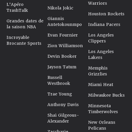
Warriors
L'Apéro
Nikola Jokic
TrashTalk
Houston Rockets
Giannis
Grandes dates de
Antetokounmpo
Indiana Pacers
la saison NBA
Evan Fournier
Los Angeles
Incroyable
Clippers
Brocante Sports
Zion Williamson
Los Angeles
Devin Booker
Lakers
Jayson Tatum
Memphis
Grizzlies
Russell
Westbrook
Miami Heat
Trae Young
Milwaukee Bucks
Anthony Davis
Minnesota
Timberwolves
Shai Gilgeous-
Alexander
New Orleans
Pelicans
Zaccharie