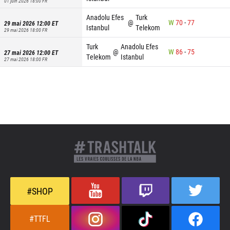
01 juin 2026 18:00
FR
Anadolu Efes
Turk
@
W
70
-
77
29 mai 2026 12:00
ET
Istanbul
Telekom
29 mai 2026 18:00
FR
Turk
Anadolu Efes
@
W
86
-
75
27 mai 2026 12:00
ET
Telekom
Istanbul
27 mai 2026 18:00
FR
#SHOP
#TTFL