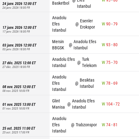
Basketbol
24 janv. 2026 12:00
ET
Istanbul
24 janv. 2026 18:00
FR
Anadolu
Esenler
Efes
@
W
90
-
79
Erokspor
17 janv. 2026 12:00
ET
Istanbul
17 janv. 2026 18:00
FR
Mersin
Anadolu Efes
@
W
93
-
80
03 janv. 2026 12:00
ET
BBGSK
Istanbul
03 janv. 2026 18:00
FR
Anadolu Efes
Turk
@
W
75
-
70
27 déc. 2025 12:00
ET
Istanbul
Telekom
27 déc. 2025 18:00
FR
Anadolu
Besiktas
Efes
@
W
78
-
69
Istanbul
08 nov. 2025 12:00
ET
Istanbul
08 nov. 2025 18:00
FR
Glint
Anadolu Efes
@
W
104
-
72
01 nov. 2025 13:00
ET
Manisa
Istanbul
01 nov. 2025 18:00
FR
Anadolu
Efes
@
Trabzonspor
W
74
-
81
25 oct. 2025 11:00
ET
Istanbul
25 oct. 2025 17:00
FR