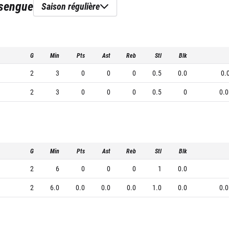
sengue
Saison régulière
G
Min
Pts
Ast
Reb
Stl
Blk
2
3
0
0
0
0.5
0.0
0.
2
3
0
0
0
0.5
0
0.0
G
Min
Pts
Ast
Reb
Stl
Blk
2
6
0
0
0
1
0.0
2
6.0
0.0
0.0
0.0
1.0
0.0
0.0