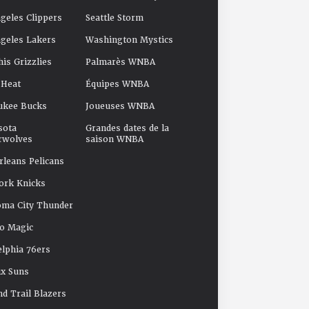
geles Clippers
Seattle Storm
geles Lakers
Washington Mystics
s Grizzlies
Palmarès WNBA
 Heat
Équipes WNBA
ukee Bucks
Joueuses WNBA
sota
Grandes dates de la
rwolves
saison WNBA
leans Pelicans
ork Knicks
oma City Thunder
o Magic
elphia 76ers
x Suns
nd Trail Blazers