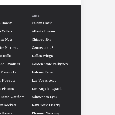
WNBA
a Hawks
Caitlin Clark
 Celtics
Atlanta Dream
yn Nets
Chicago Sky
tte Hornets
Connecticut Sun
o Bulls
Dallas Wings
and Cavaliers
Golden State Valkyries
 Mavericks
Indiana Fever
r Nuggets
Las Vegas Aces
t Pistons
Los Angeles Sparks
 State Warriors
Minnesota Lynx
on Rockets
New York Liberty
a Pacers
Phoenix Mercury