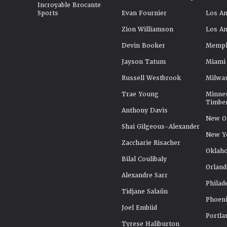
Incroyable Brocante
Sports
Evan Fournier
Los An
Zion Williamson
Los An
Devin Booker
Memphi
Jayson Tatum
Miami
Russell Westbrook
Milwa
Trae Young
Minne
Timbe
Anthony Davis
New Or
Shai Gilgeous-Alexander
New Y
Zaccharie Risacher
Oklah
Bilal Coulibaly
Orland
Alexandre Sarr
Philad
Tidjane Salaün
Phoeni
Joel Embiid
Portla
Tyrese Haliburton