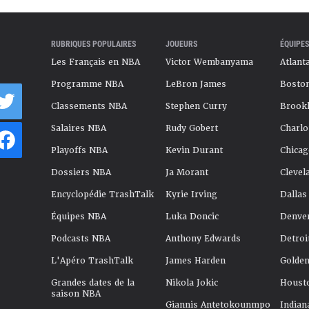
RUBRIQUES POPULAIRES
JOUEURS
ÉQUIPES
Les Français en NBA
Victor Wembanyama
Atlant
Programme NBA
LeBron James
Boston
Classements NBA
Stephen Curry
Brookl
Salaires NBA
Rudy Gobert
Charlo
Playoffs NBA
Kevin Durant
Chicag
Dossiers NBA
Ja Morant
Clevel
Encyclopédie TrashTalk
Kyrie Irving
Dallas
Équipes NBA
Luka Doncic
Denve
Podcasts NBA
Anthony Edwards
Detroi
L'Apéro TrashTalk
James Harden
Golden
Grandes dates de la
Nikola Jokic
Houst
saison NBA
Giannis Antetokounmpo
Indian