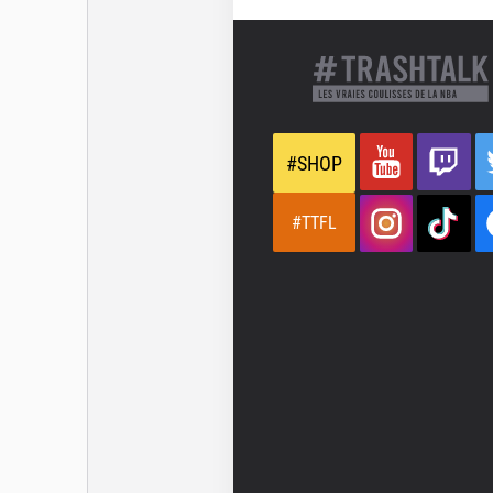
#SHOP
#TTFL