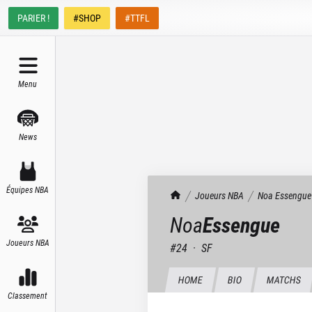
PARIER !
#SHOP
#TTFL
Menu
News
Équipes NBA
TrashTalk Actu NBA
Joueurs NBA
Noa
Essengue
Noa
Essengue
Joueurs NBA
#
24
·
SF
HOME
BIO
MATCHS
Classement