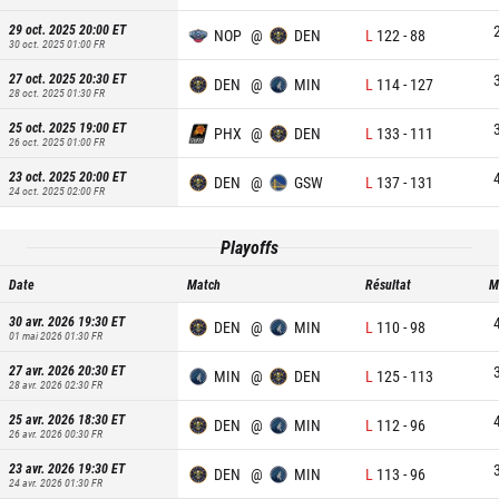
29 oct. 2025 20:00
ET
NOP
@
DEN
L
122
-
88
30 oct. 2025 01:00
FR
27 oct. 2025 20:30
ET
DEN
@
MIN
L
114
-
127
28 oct. 2025 01:30
FR
25 oct. 2025 19:00
ET
PHX
@
DEN
L
133
-
111
26 oct. 2025 01:00
FR
23 oct. 2025 20:00
ET
DEN
@
GSW
L
137
-
131
24 oct. 2025 02:00
FR
Playoffs
Date
Match
Résultat
M
30 avr. 2026 19:30
ET
DEN
@
MIN
L
110
-
98
01 mai 2026 01:30
FR
27 avr. 2026 20:30
ET
MIN
@
DEN
L
125
-
113
28 avr. 2026 02:30
FR
25 avr. 2026 18:30
ET
DEN
@
MIN
L
112
-
96
26 avr. 2026 00:30
FR
23 avr. 2026 19:30
ET
DEN
@
MIN
L
113
-
96
24 avr. 2026 01:30
FR