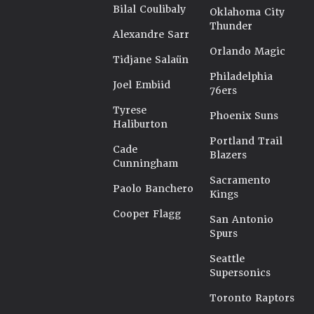
Bilal Coulibaly
Oklahoma City
Thunder
Alexandre Sarr
Orlando Magic
Tidjane Salaün
Philadelphia
Joel Embiid
76ers
Tyrese
Phoenix Suns
Haliburton
Portland Trail
Cade
Blazers
Cunningham
Sacramento
Paolo Banchero
Kings
Cooper Flagg
San Antonio
Spurs
Seattle
Supersonics
Toronto Raptors