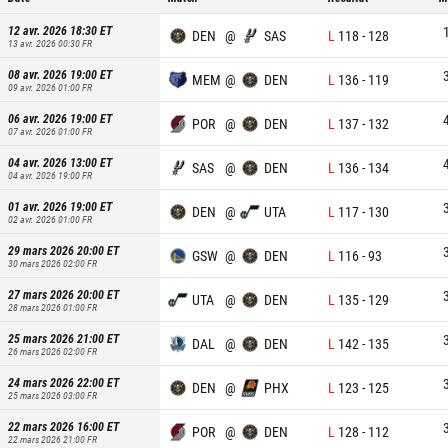
12 avr. 2026 18:30
ET
DEN
@
SAS
L
118
-
128
13 avr. 2026 00:30
FR
08 avr. 2026 19:00
ET
MEM
@
DEN
L
136
-
119
09 avr. 2026 01:00
FR
06 avr. 2026 19:00
ET
POR
@
DEN
L
137
-
132
07 avr. 2026 01:00
FR
04 avr. 2026 13:00
ET
SAS
@
DEN
L
136
-
134
04 avr. 2026 19:00
FR
01 avr. 2026 19:00
ET
DEN
@
UTA
L
117
-
130
02 avr. 2026 01:00
FR
29 mars 2026 20:00
ET
GSW
@
DEN
L
116
-
93
30 mars 2026 02:00
FR
27 mars 2026 20:00
ET
UTA
@
DEN
L
135
-
129
28 mars 2026 01:00
FR
25 mars 2026 21:00
ET
DAL
@
DEN
L
142
-
135
26 mars 2026 02:00
FR
24 mars 2026 22:00
ET
DEN
@
PHX
L
123
-
125
25 mars 2026 03:00
FR
22 mars 2026 16:00
ET
POR
@
DEN
L
128
-
112
22 mars 2026 21:00
FR