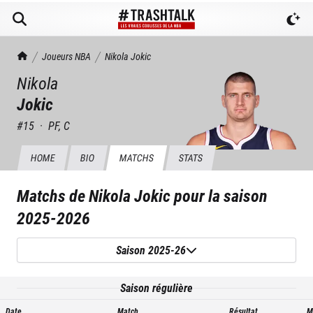
TrashTalk Actu NBA
Joueurs NBA
Nikola
Jokic
Nikola
Jokic
#
15
·
PF, C
HOME
BIO
MATCHS
STATS
Matchs de
Nikola Jokic
pour la saison
2025-2026
Saison 2025-26
Saison régulière
Date
Match
Résultat
M