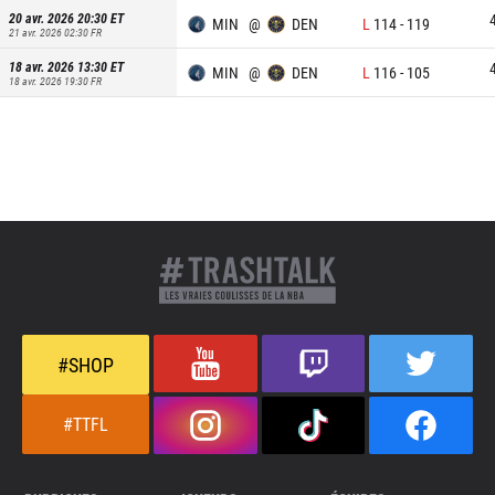
20 avr. 2026 20:30
ET
MIN
@
DEN
L
114
-
119
21 avr. 2026 02:30
FR
18 avr. 2026 13:30
ET
MIN
@
DEN
L
116
-
105
18 avr. 2026 19:30
FR
#SHOP
#TTFL