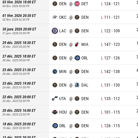
03 févr. 2026 18:00
ET
DEN
@
DET
L
124
-
121
04 févr. 2026 00:00
FR
01 févr. 2026 20:30
ET
OKC
@
DEN
L
111
-
121
02 févr. 2026 02:30
FR
30 janv. 2026 20:00
ET
LAC
@
DEN
L
122
-
109
31 janv. 2026 02:00
FR
29 déc. 2025 18:30
ET
DEN
@
MIA
L
147
-
123
30 déc. 2025 00:30
FR
27 déc. 2025 18:00
ET
DEN
@
ORL
L
127
-
126
28 déc. 2025 00:00
FR
25 déc. 2025 21:30
ET
MIN
@
DEN
L
142
-
138
26 déc. 2025 03:30
FR
23 déc. 2025 19:00
ET
DEN
@
DAL
L
131
-
130
24 déc. 2025 01:00
FR
22 déc. 2025 20:00
ET
UTA
@
DEN
L
135
-
112
23 déc. 2025 02:00
FR
20 déc. 2025 16:00
ET
HOU
@
DEN
L
101
-
115
20 déc. 2025 22:00
FR
18 déc. 2025 20:00
ET
ORL
@
DEN
L
126
-
115
19 déc. 2025 02:00
FR
15 déc. 2025 20:30
ET