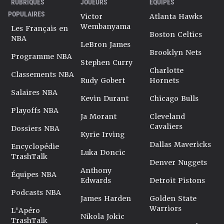
RUBRIQUES
JOUEURS
ÉQUIPES
POPULAIRES
Victor
Atlanta Hawks
Wembanyama
Les Français en
Boston Celtics
NBA
LeBron James
Brooklyn Nets
Programme NBA
Stephen Curry
Charlotte
Classements NBA
Rudy Gobert
Hornets
Salaires NBA
Kevin Durant
Chicago Bulls
Playoffs NBA
Ja Morant
Cleveland
Cavaliers
Dossiers NBA
Kyrie Irving
Dallas Mavericks
Encyclopédie
Luka Doncic
TrashTalk
Denver Nuggets
Anthony
Équipes NBA
Edwards
Detroit Pistons
Podcasts NBA
James Harden
Golden State
Warriors
L'Apéro
Nikola Jokic
TrashTalk