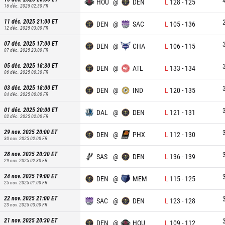
HOU
@
DEN
L
128
-
125
16 déc. 2025 02:30
FR
11 déc. 2025 21:00
ET
DEN
@
SAC
L
105
-
136
12 déc. 2025 03:00
FR
07 déc. 2025 17:00
ET
DEN
@
CHA
L
106
-
115
07 déc. 2025 23:00
FR
05 déc. 2025 18:30
ET
DEN
@
ATL
L
133
-
134
06 déc. 2025 00:30
FR
03 déc. 2025 18:00
ET
DEN
@
IND
L
120
-
135
04 déc. 2025 00:00
FR
01 déc. 2025 20:00
ET
DAL
@
DEN
L
121
-
131
02 déc. 2025 02:00
FR
29 nov. 2025 20:00
ET
DEN
@
PHX
L
112
-
130
30 nov. 2025 02:00
FR
28 nov. 2025 20:30
ET
SAS
@
DEN
L
136
-
139
29 nov. 2025 02:30
FR
24 nov. 2025 19:00
ET
DEN
@
MEM
L
115
-
125
25 nov. 2025 01:00
FR
22 nov. 2025 21:00
ET
SAC
@
DEN
L
123
-
128
23 nov. 2025 03:00
FR
21 nov. 2025 20:30
ET
DEN
@
HOU
L
109
-
112