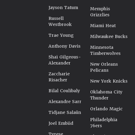
Jayson Tatum
Memphis
Grizzlies
Russell
Westbrook
Miami Heat
Trae Young
Milwaukee Bucks
Anthony Davis
Minnesota
Timberwolves
Shai Gilgeous-
Alexander
New Orleans
Pelicans
Zaccharie
Risacher
New York Knicks
Bilal Coulibaly
Oklahoma City
Thunder
Alexandre Sarr
Orlando Magic
Tidjane Salaün
Philadelphia
Joel Embiid
76ers
Tyrese