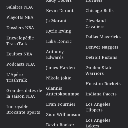
Rudy Gobert
Hornets
Salaires NBA
Kevin Durant
Chicago Bulls
Playoffs NBA
Ja Morant
Cleveland
Cavaliers
Dossiers NBA
Kyrie Irving
Dallas Mavericks
Encyclopédie
Luka Doncic
TrashTalk
Denver Nuggets
Anthony
Équipes NBA
Edwards
Detroit Pistons
Podcasts NBA
James Harden
Golden State
Warriors
L'Apéro
Nikola Jokic
TrashTalk
Houston Rockets
Giannis
Grandes dates de
Antetokounmpo
Indiana Pacers
la saison NBA
Evan Fournier
Los Angeles
Incroyable
Clippers
Brocante Sports
Zion Williamson
Los Angeles
Devin Booker
Lakers