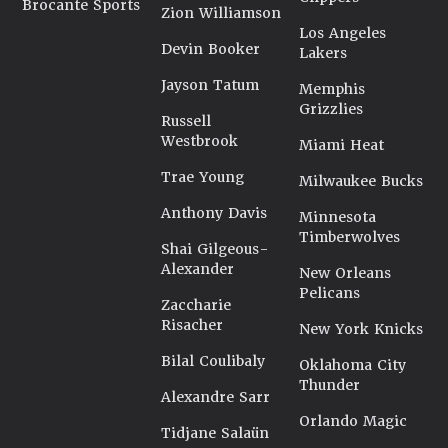
Brocante Sports
Zion Williamson
Los Angeles
Devin Booker
Lakers
Jayson Tatum
Memphis
Grizzlies
Russell
Westbrook
Miami Heat
Trae Young
Milwaukee Bucks
Anthony Davis
Minnesota
Timberwolves
Shai Gilgeous-
Alexander
New Orleans
Pelicans
Zaccharie
Risacher
New York Knicks
Bilal Coulibaly
Oklahoma City
Thunder
Alexandre Sarr
Orlando Magic
Tidjane Salaün