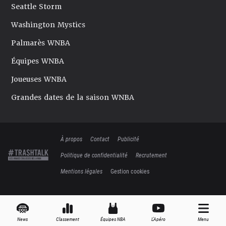
Seattle Storm
Washington Mystics
Palmarès WNBA
Équipes WNBA
Joueuses WNBA
Grandes dates de la saison WNBA
À propos
Contact
Publicité
Politique de confidentialité
Recrutement
Mentions légales
Gestion cookies
News
Classement
Équipes NBA
L'Apéro
Menu