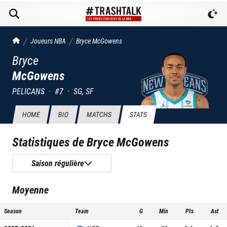
TrashTalk Actu NBA
Joueurs NBA
Bryce
McGowens
Bryce
McGowens
PELICANS
·
#
7
·
SG, SF
HOME
BIO
MATCHS
STATS
Statistiques de
Bryce McGowens
Saison régulière
Moyenne
Season
Team
G
Min
Pts
Ast