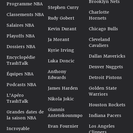
Brooklyn Nets
Programme NBA
Stephen Curry
Charlotte
Classements NBA
Rudy Gobert
Hornets
Salaires NBA
Kevin Durant
Chicago Bulls
Playoffs NBA
Ja Morant
Cleveland
Cavaliers
Dossiers NBA
Kyrie Irving
Dallas Mavericks
Encyclopédie
Luka Doncic
TrashTalk
Denver Nuggets
Anthony
Équipes NBA
Edwards
Detroit Pistons
Podcasts NBA
James Harden
Golden State
Warriors
L'Apéro
Nikola Jokic
TrashTalk
Houston Rockets
Giannis
Grandes dates de
Antetokounmpo
Indiana Pacers
la saison NBA
Evan Fournier
Los Angeles
Incroyable
Clippers