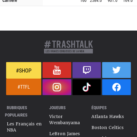
Carrière
160
2584.0
901.0
169.0
#SHOP
#TTFL
RUBRIQUES
JOUEURS
ÉQUIPES
POPULAIRES
Victor
Atlanta Hawks
Wembanyama
Les Français en
Boston Celtics
NBA
LeBron James