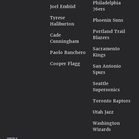
Philadelphia
Joel Embiid
76ers
Tyrese
Phoenix Suns
Haliburton
Portland Trail
Cade
Blazers
Cunningham
Sacramento
Paolo Banchero
Kings
Cooper Flagg
San Antonio
Spurs
Seattle
Supersonics
Toronto Raptors
Utah Jazz
Washington
Wizards
WNBA