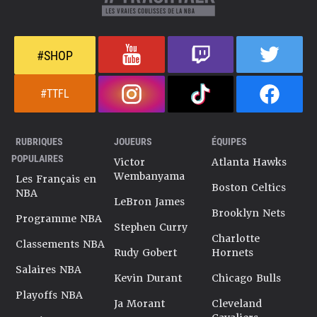
#SHOP
#TTFL
RUBRIQUES
JOUEURS
ÉQUIPES
POPULAIRES
Victor
Atlanta Hawks
Wembanyama
Les Français en
Boston Celtics
NBA
LeBron James
Brooklyn Nets
Programme NBA
Stephen Curry
Charlotte
Classements NBA
Rudy Gobert
Hornets
Salaires NBA
Kevin Durant
Chicago Bulls
Playoffs NBA
Ja Morant
Cleveland