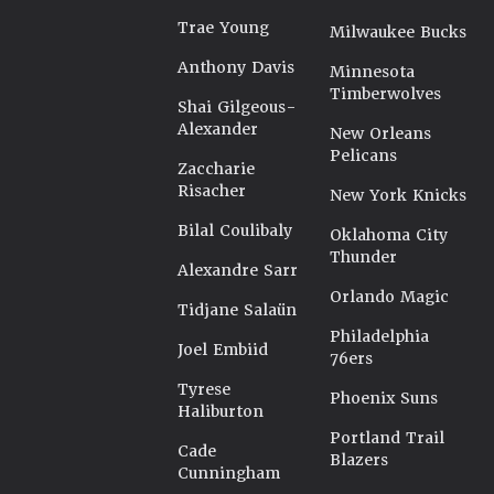
Trae Young
Milwaukee Bucks
Anthony Davis
Minnesota
Timberwolves
Shai Gilgeous-
Alexander
New Orleans
Pelicans
Zaccharie
Risacher
New York Knicks
Bilal Coulibaly
Oklahoma City
Thunder
Alexandre Sarr
Orlando Magic
Tidjane Salaün
Philadelphia
Joel Embiid
76ers
Tyrese
Phoenix Suns
Haliburton
Portland Trail
Cade
Blazers
Cunningham