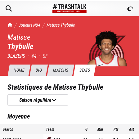
TrashTalk Actu NBA
Joueurs NBA
Matisse
Thybulle
Matisse
Thybulle
BLAZERS
·
#
4
·
SF
HOME
BIO
MATCHS
STATS
Statistiques de
Matisse Thybulle
Saison régulière
Moyenne
Season
Team
G
Min
Pts
Ast