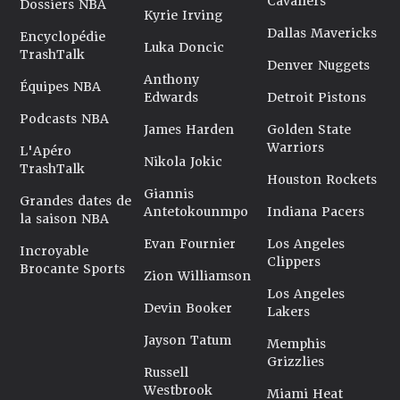
Cavaliers
Dossiers NBA
Kyrie Irving
Dallas Mavericks
Encyclopédie
Luka Doncic
TrashTalk
Denver Nuggets
Anthony
Équipes NBA
Edwards
Detroit Pistons
Podcasts NBA
James Harden
Golden State
Warriors
L'Apéro
Nikola Jokic
TrashTalk
Houston Rockets
Giannis
Grandes dates de
Antetokounmpo
Indiana Pacers
la saison NBA
Evan Fournier
Los Angeles
Incroyable
Clippers
Brocante Sports
Zion Williamson
Los Angeles
Devin Booker
Lakers
Jayson Tatum
Memphis
Grizzlies
Russell
Westbrook
Miami Heat