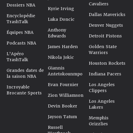
Cavaliers
Dossiers NBA
Kyrie Irving
Dallas Mavericks
Encyclopédie
Luka Doncic
TrashTalk
Denver Nuggets
Anthony
Équipes NBA
Edwards
Detroit Pistons
Podcasts NBA
James Harden
Golden State
Warriors
L'Apéro
Nikola Jokic
TrashTalk
Houston Rockets
Giannis
Grandes dates de
Antetokounmpo
Indiana Pacers
la saison NBA
Evan Fournier
Los Angeles
Incroyable
Clippers
Brocante Sports
Zion Williamson
Los Angeles
Devin Booker
Lakers
Jayson Tatum
Memphis
Grizzlies
Russell