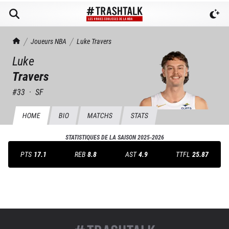
TrashTalk Actu NBA
Joueurs NBA
Luke
Travers
Luke
Travers
#
33
·
SF
HOME
BIO
MATCHS
STATS
STATISTIQUES DE LA SAISON
2025-2026
PTS
17.1
REB
8.8
AST
4.9
TTFL
25.87