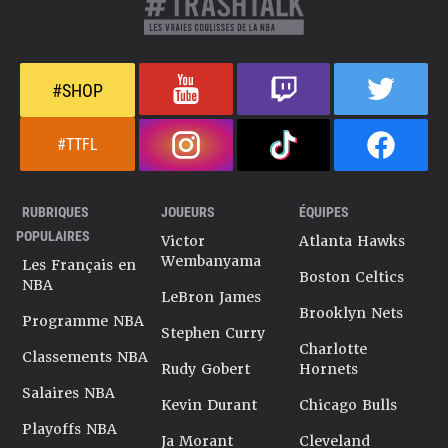
#SHOP
#TTFL
RUBRIQUES
JOUEURS
ÉQUIPES
POPULAIRES
Victor
Atlanta Hawks
Wembanyama
Les Français en
Boston Celtics
NBA
LeBron James
Brooklyn Nets
Programme NBA
Stephen Curry
Charlotte
Classements NBA
Rudy Gobert
Hornets
Salaires NBA
Kevin Durant
Chicago Bulls
Playoffs NBA
Ja Morant
Cleveland