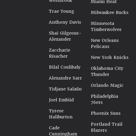
Westbrook
Miami Heat
Trae Young
Milwaukee Bucks
Anthony Davis
Minnesota
Timberwolves
Shai Gilgeous-
Alexander
New Orleans
Pelicans
Zaccharie
Risacher
New York Knicks
Bilal Coulibaly
Oklahoma City
Thunder
Alexandre Sarr
Orlando Magic
Tidjane Salaün
Philadelphia
Joel Embiid
76ers
Tyrese
Phoenix Suns
Haliburton
Portland Trail
Cade
Blazers
Cunningham