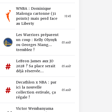
WNBA : Dominique
Malonga cartonne (31
10:45
points) mais perd face
au Liberty
Les Warriors préparent
un coup : Kelly Olynyk
05 août
ou Georges Niang…
tremblez !
LeBron James aux JO
2028 ? Sa place serait
05 août
déjà réservée...
Decathlon x NBA : par
ici la nouvelle
05 août
collection estivale, ça
régale !
Victor Wembanyama