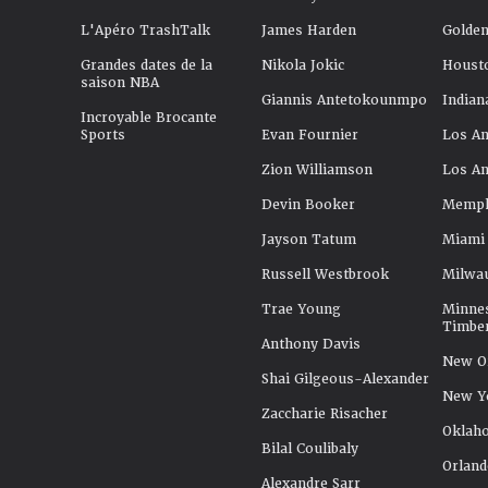
L'Apéro TrashTalk
James Harden
Golden
Grandes dates de la
Nikola Jokic
Houst
saison NBA
Giannis Antetokounmpo
Indian
Incroyable Brocante
Sports
Evan Fournier
Los An
Zion Williamson
Los An
Devin Booker
Memphi
Jayson Tatum
Miami
Russell Westbrook
Milwa
Trae Young
Minne
Timbe
Anthony Davis
New Or
Shai Gilgeous-Alexander
New Y
Zaccharie Risacher
Oklah
Bilal Coulibaly
Orland
Alexandre Sarr