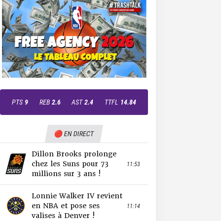
PTS
9
REB
2.6
AST
2.4
TTFL
14.84
🔴 EN DIRECT
Dillon Brooks prolonge
chez les Suns pour 73
11:53
millions sur 3 ans !
Lonnie Walker IV revient
en NBA et pose ses
11:14
valises à Denver !