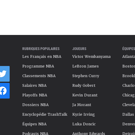
RUBRIQUES POPULAIRES
JOUEURS
ÉQUIPES
Les Français en NBA
Victor Wembanyama
Atlant
Programme NBA
LeBron James
Boston
Classements NBA
Stephen Curry
Brookl
Salaires NBA
Rudy Gobert
Charlo
Playoffs NBA
Kevin Durant
Chicag
Dossiers NBA
Ja Morant
Clevel
Encyclopédie TrashTalk
Kyrie Irving
Dallas
Équipes NBA
Luka Doncic
Denve
Podcasts NBA
Anthony Edwards
Detroi