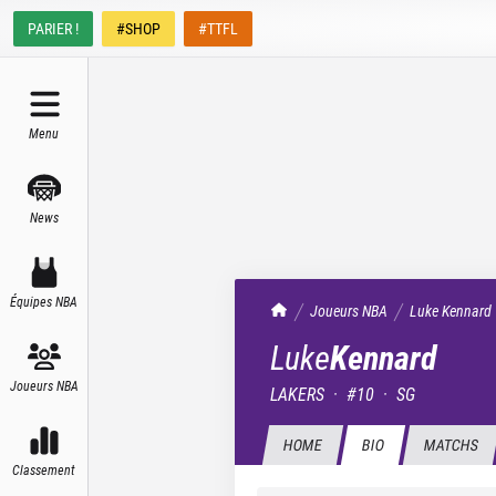
PARIER !
#SHOP
#TTFL
Menu
News
Équipes NBA
TrashTalk Actu NBA
Joueurs NBA
Luke
Kennard
Luke
Kennard
Joueurs NBA
LAKERS
·
#
10
·
SG
HOME
BIO
MATCHS
Classement