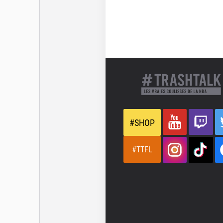
#SHOP
#TTFL