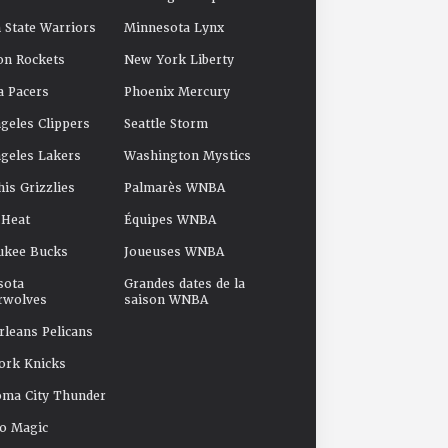
 State Warriors
Minnesota Lynx
on Rockets
New York Liberty
a Pacers
Phoenix Mercury
geles Clippers
Seattle Storm
geles Lakers
Washington Mystics
s Grizzlies
Palmarès WNBA
 Heat
Équipes WNBA
ukee Bucks
Joueuses WNBA
sota
Grandes dates de la
rwolves
saison WNBA
leans Pelicans
ork Knicks
oma City Thunder
o Magic