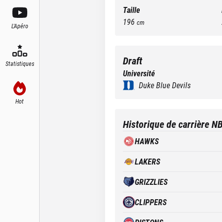
Taille
196
cm
L'Apéro
Draft
Statistiques
Université
Duke Blue Devils
Hot
Historique de carrière N
HAWKS
LAKERS
GRIZZLIES
CLIPPERS