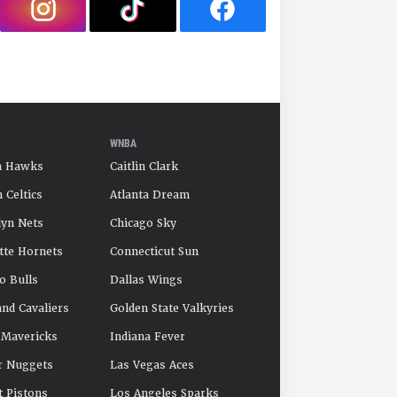
WNBA
a Hawks
Caitlin Clark
 Celtics
Atlanta Dream
yn Nets
Chicago Sky
tte Hornets
Connecticut Sun
o Bulls
Dallas Wings
and Cavaliers
Golden State Valkyries
 Mavericks
Indiana Fever
r Nuggets
Las Vegas Aces
t Pistons
Los Angeles Sparks