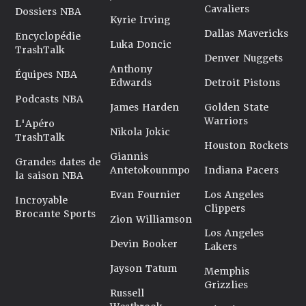
Cavaliers
Dossiers NBA
Kyrie Irving
Dallas Mavericks
Encyclopédie
Luka Doncic
TrashTalk
Denver Nuggets
Anthony
Équipes NBA
Edwards
Detroit Pistons
Podcasts NBA
James Harden
Golden State
Warriors
L'Apéro
Nikola Jokic
TrashTalk
Houston Rockets
Giannis
Grandes dates de
Antetokounmpo
Indiana Pacers
la saison NBA
Evan Fournier
Los Angeles
Incroyable
Clippers
Brocante Sports
Zion Williamson
Los Angeles
Devin Booker
Lakers
Jayson Tatum
Memphis
Grizzlies
Russell