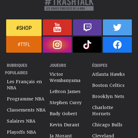
#SHOP
#TTFL
RUBRIQUES
JOUEURS
ÉQUIPES
POPULAIRES
Victor
Atlanta Hawks
Wembanyama
Les Français en
Boston Celtics
NBA
LeBron James
Brooklyn Nets
Programme NBA
Stephen Curry
Charlotte
Classements NBA
Rudy Gobert
Hornets
Salaires NBA
Kevin Durant
Chicago Bulls
Playoffs NBA
Ja Morant
Cleveland