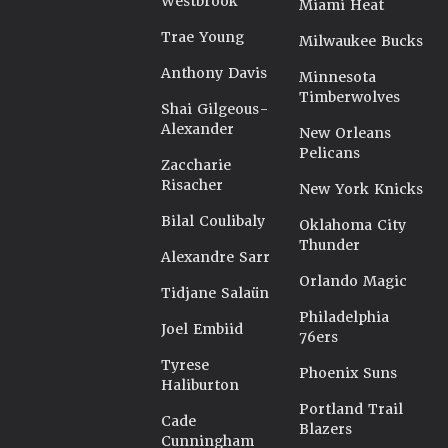
Westbrook
Miami Heat
Trae Young
Milwaukee Bucks
Anthony Davis
Minnesota
Timberwolves
Shai Gilgeous-
Alexander
New Orleans
Pelicans
Zaccharie
Risacher
New York Knicks
Bilal Coulibaly
Oklahoma City
Thunder
Alexandre Sarr
Orlando Magic
Tidjane Salaün
Philadelphia
Joel Embiid
76ers
Tyrese
Phoenix Suns
Haliburton
Portland Trail
Cade
Blazers
Cunningham