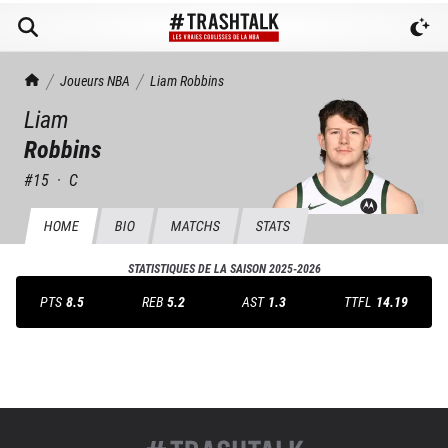
TrashTalk Actu NBA
Joueurs NBA
Liam
Robbins
Liam
Robbins
#
15
·
C
HOME
BIO
MATCHS
STATS
STATISTIQUES DE LA SAISON
2025-2026
PTS
8.5
REB
5.2
AST
1.3
TTFL
14.19