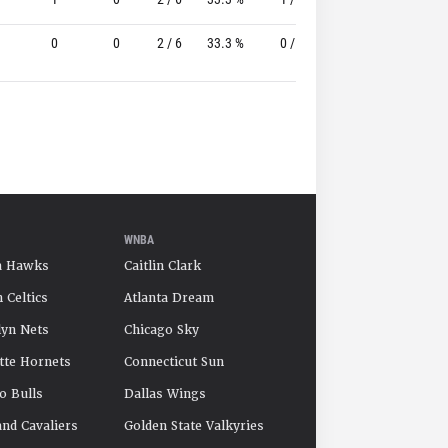
0
0
2 / 6
33.3 %
0 / 2
-
2 / 3
WNBA
a Hawks
Caitlin Clark
 Celtics
Atlanta Dream
yn Nets
Chicago Sky
tte Hornets
Connecticut Sun
o Bulls
Dallas Wings
and Cavaliers
Golden State Valkyries