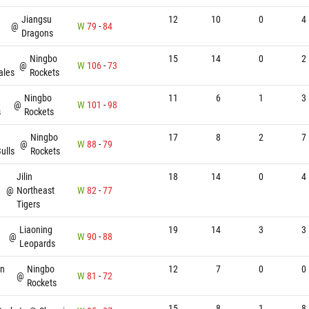
Jiangsu
12
10
0
4
@
W
79
-
84
Dragons
Ningbo
15
14
0
2
@
W
106
-
73
ales
Rockets
Ningbo
11
6
1
3
@
W
101
-
98
s
Rockets
Ningbo
17
8
2
7
@
W
88
-
79
ulls
Rockets
Jilin
18
14
0
4
@
Northeast
W
82
-
77
Tigers
Liaoning
19
14
3
3
@
W
90
-
88
Leopards
en
Ningbo
12
7
0
0
@
W
81
-
72
Rockets
15
8
1
8