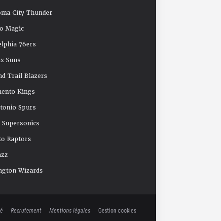
oma City Thunder
o Magic
elphia 76ers
x Suns
nd Trail Blazers
mento Kings
tonio Spurs
e Supersonics
o Raptors
azz
ngton Wizards
té
Recrutement
Mentions légales
Gestion cookies