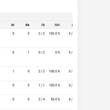
Stl
Blk
FG
FG%
3P
3P%
FT
0
0
2 / 2
100.0 %
0 / 0
-
1 / 2
0
1
0 / 2
0 %
0 / 1
-
0 / 0
1
0
2 / 2
100.0 %
0 / 0
-
0 / 0
0
0
1 / 1
100.0 %
0 / 0
-
0 / 0
0
0
2 / 4
50.0 %
0 / 0
-
1 / 2