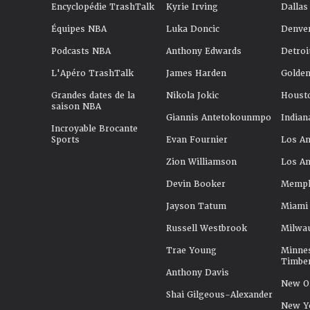
Encyclopédie TrashTalk
Kyrie Irving
Dallas
Équipes NBA
Luka Doncic
Denve
Podcasts NBA
Anthony Edwards
Detroi
L'Apéro TrashTalk
James Harden
Golden
Grandes dates de la
Nikola Jokic
Houst
saison NBA
Giannis Antetokounmpo
Indian
Incroyable Brocante
Sports
Evan Fournier
Los An
Zion Williamson
Los An
Devin Booker
Memphi
Jayson Tatum
Miami
Russell Westbrook
Milwa
Trae Young
Minne
Timbe
Anthony Davis
New Or
Shai Gilgeous-Alexander
New Y