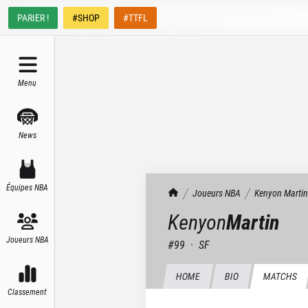
PARIER !
#SHOP
#TTFL
Menu
News
Équipes NBA
TrashTalk Actu NBA
Joueurs NBA
Kenyon
Martin
Kenyon
Martin
Joueurs NBA
#
99
·
SF
HOME
BIO
MATCHS
Classement