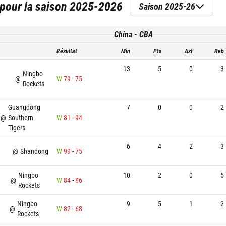
pour la saison
2025-2026
Saison 2025-26
China - CBA
Résultat
Min
Pts
Ast
Reb
13
5
0
3
Ningbo
@
W
79
-
75
Rockets
Guangdong
7
0
0
2
@
Southern
W
81
-
94
Tigers
6
4
2
3
@
Shandong
W
99
-
75
Ningbo
10
2
0
5
@
W
84
-
86
Rockets
Ningbo
9
5
1
2
@
W
82
-
68
Rockets