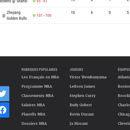
Rockets
@
Shanxi
W
95
-
87
Zhejiang
10
6
0
5
@
W
101
-
106
Golden Bulls
RUBRIQUES POPULAIRES
JOUEURS
ÉQUIPES
Les Français en NBA
Victor Wembanyama
Atlant
Programme NBA
LeBron James
Boston
Classements NBA
Stephen Curry
Brookl
Salaires NBA
Rudy Gobert
Charlo
Playoffs NBA
Kevin Durant
Chicag
Dossiers NBA
Ja Morant
Clevel