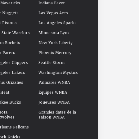
 Mavericks
Indiana Fever
r Nuggets
Las Vegas Aces
t Pistons
Los Angeles Sparks
 State Warriors
Minnesota Lynx
on Rockets
New York Liberty
a Pacers
Phoenix Mercury
geles Clippers
Seattle Storm
geles Lakers
Washington Mystics
s Grizzlies
Palmarès WNBA
 Heat
Équipes WNBA
ukee Bucks
Joueuses WNBA
sota
Grandes dates de la
rwolves
saison WNBA
leans Pelicans
ork Knicks