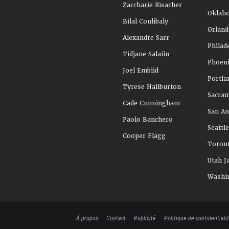
Zaccharie Risacher
Oklah
Bilal Coulibaly
Orland
Alexandre Sarr
Philad
Tidjane Salaün
Phoeni
Joel Embiid
Portla
Tyrese Haliburton
Sacra
Cade Cunningham
San An
Paolo Banchero
Seattl
Cooper Flagg
Toront
Utah J
Washi
À propos
Contact
Publicité
Politique de confidentiali