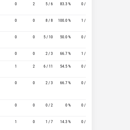
0
2
5 / 6
83.3 %
0 / 0
-
0 / 1
0
0
8 / 8
100.0 %
1 / 1
100.0%
1 / 1
0
0
5 / 10
50.0 %
0 / 1
-
1 / 2
0
0
2 / 3
66.7 %
1 / 1
100.0%
1 / 4
1
2
6 / 11
54.5 %
0 / 1
-
1 / 1
0
0
2 / 3
66.7 %
0 / 0
-
4 / 4
0
0
0 / 2
0 %
0 / 0
-
0 / 0
1
0
1 / 7
14.3 %
0 / 2
-
2 / 2