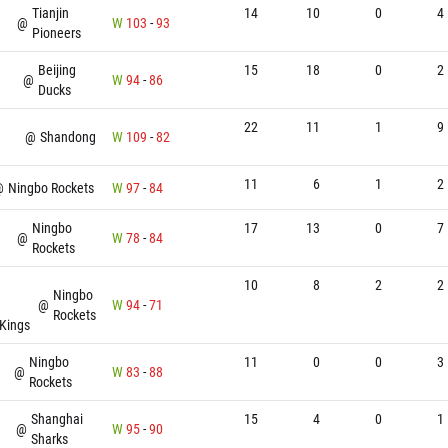
Tianjin
14
10
0
4
@
W
103
-
93
Pioneers
Beijing
15
18
0
2
@
W
94
-
86
Ducks
22
11
1
9
@
Shandong
W
109
-
82
11
6
1
2
@
Ningbo Rockets
W
97
-
84
Ningbo
17
13
0
7
@
W
78
-
84
Rockets
10
8
2
2
Ningbo
@
W
94
-
71
Rockets
Kings
Ningbo
11
0
0
3
@
W
83
-
88
Rockets
Shanghai
15
4
0
1
@
W
95
-
90
Sharks