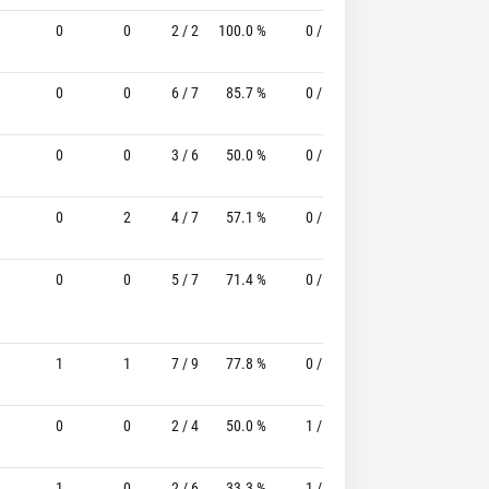
0
0
2 / 2
100.0 %
0 / 0
-
6 / 6
0
0
6 / 7
85.7 %
0 / 0
-
2 / 2
0
0
3 / 6
50.0 %
0 / 1
-
0 / 2
0
2
4 / 7
57.1 %
0 / 0
-
0 / 1
0
0
5 / 7
71.4 %
0 / 1
-
4 / 6
1
1
7 / 9
77.8 %
0 / 0
-
0 / 0
0
0
2 / 4
50.0 %
1 / 1
100.0%
2 / 2
1
0
2 / 6
33.3 %
1 / 2
50.0%
3 / 4