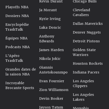
Kevin Durant
Chicago Bulls
Playoffs NBA
Ja Morant
Cleveland
Cavaliers
Dossiers NBA
Kyrie Irving
Dallas Mavericks
Encyclopédie
Luka Doncic
TrashTalk
Denver Nuggets
Anthony
Équipes NBA
Edwards
Detroit Pistons
Podcasts NBA
James Harden
Golden State
Warriors
L'Apéro
Nikola Jokic
TrashTalk
Houston Rockets
Giannis
Grandes dates de
Antetokounmpo
Indiana Pacers
la saison NBA
Evan Fournier
Los Angeles
Incroyable
Clippers
Brocante Sports
Zion Williamson
Los Angeles
Devin Booker
Lakers
Jayson Tatum
Memphis