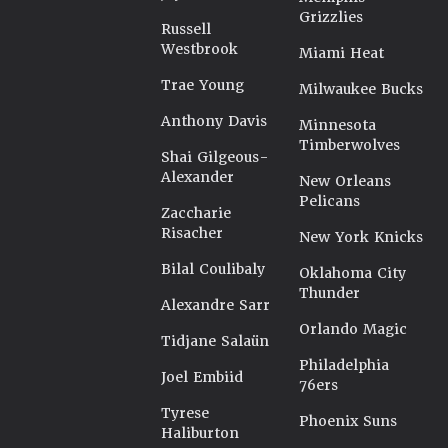
Grizzlies
Russell
Westbrook
Miami Heat
Trae Young
Milwaukee Bucks
Anthony Davis
Minnesota
Timberwolves
Shai Gilgeous-
Alexander
New Orleans
Pelicans
Zaccharie
Risacher
New York Knicks
Bilal Coulibaly
Oklahoma City
Thunder
Alexandre Sarr
Orlando Magic
Tidjane Salaün
Philadelphia
Joel Embiid
76ers
Tyrese
Phoenix Suns
Haliburton