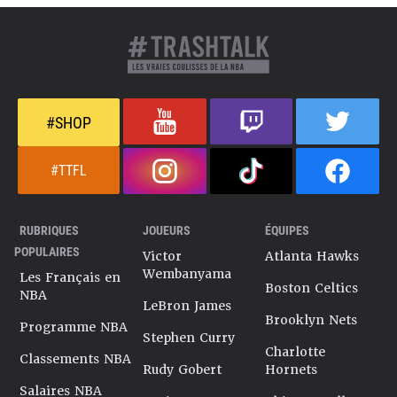
#SHOP
#TTFL
RUBRIQUES
JOUEURS
ÉQUIPES
POPULAIRES
Victor
Atlanta Hawks
Wembanyama
Les Français en
Boston Celtics
NBA
LeBron James
Brooklyn Nets
Programme NBA
Stephen Curry
Charlotte
Classements NBA
Rudy Gobert
Hornets
Salaires NBA