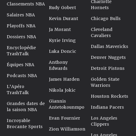
Charlotte
Classements NBA
Rudy Gobert
Hornets
Salaires NBA
Kevin Durant
Chicago Bulls
Playoffs NBA
Ja Morant
Cleveland
Cavaliers
Dossiers NBA
Kyrie Irving
Dallas Mavericks
Encyclopédie
Luka Doncic
TrashTalk
Denver Nuggets
Anthony
Équipes NBA
Edwards
Detroit Pistons
Podcasts NBA
James Harden
Golden State
Warriors
L'Apéro
Nikola Jokic
TrashTalk
Houston Rockets
Giannis
Grandes dates de
Antetokounmpo
Indiana Pacers
la saison NBA
Evan Fournier
Los Angeles
Incroyable
Clippers
Brocante Sports
Zion Williamson
Los Angeles