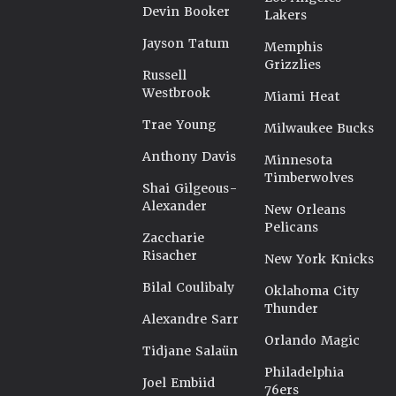
Devin Booker
Lakers
Jayson Tatum
Memphis
Grizzlies
Russell
Westbrook
Miami Heat
Trae Young
Milwaukee Bucks
Anthony Davis
Minnesota
Timberwolves
Shai Gilgeous-
Alexander
New Orleans
Pelicans
Zaccharie
Risacher
New York Knicks
Bilal Coulibaly
Oklahoma City
Thunder
Alexandre Sarr
Orlando Magic
Tidjane Salaün
Philadelphia
Joel Embiid
76ers