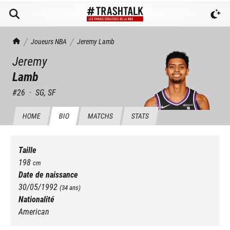
TrashTalk Actu NBA
Joueurs NBA
Jeremy
Lamb
Jeremy
Lamb
#
26
·
SG, SF
HOME
BIO
MATCHS
STATS
Taille
198
cm
Date de naissance
30/05/1992
(
34
ans)
Nationalité
American